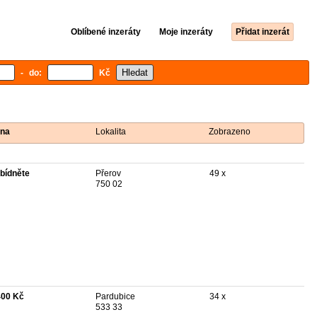
Oblíbené inzeráty
Moje inzeráty
Přidat inzerát
- do:
Kč
na
Lokalita
Zobrazeno
bídněte
Přerov
49 x
750 02
400 Kč
Pardubice
34 x
533 33