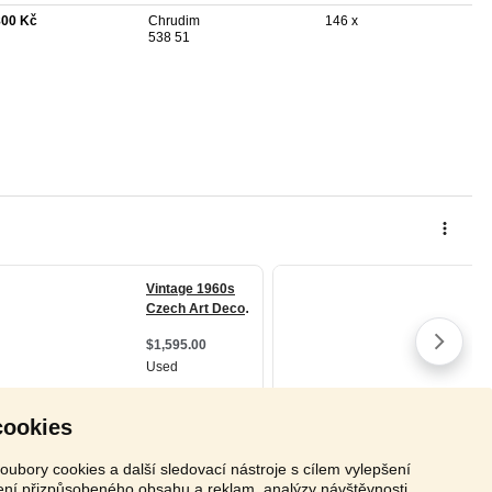
800 Kč
Chrudim
146 x
538 51
cookies
oubory cookies a další sledovací nástroje s cílem vylepšení
zení přizpůsobeného obsahu a reklam, analýzy návštěvnosti