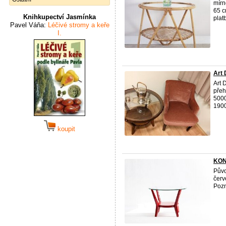
mírn
65 c
Knihkupectví Jasmínka
platb
Pavel Váňa:
Léčivé stromy a keře
I.
Art 
Art 
přeh
5000
1900
koupit
KON
Půvo
červ
Pozn