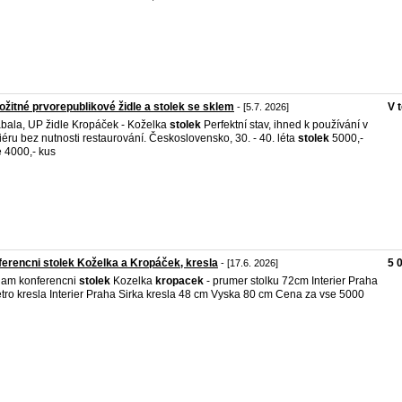
ožitné prvorepublikové židle a stolek se sklem
V 
- [5.7. 2026]
bala, UP židle Kropáček - Koželka
stolek
Perfektní stav, ihned k používání v
riéru bez nutnosti restaurování. Československo, 30. - 40. léta
stolek
5000,-
e 4000,- kus
erencni stolek Koželka a Kropáček, kresla
5 
- [17.6. 2026]
dam konferencni
stolek
Kozelka
kropacek
- prumer stolku 72cm Interier Praha
etro kresla Interier Praha Sirka kresla 48 cm Vyska 80 cm Cena za vse 5000