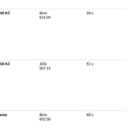
500 Kč
Brno
59 x
624 00
000 Kč
Jičín
51 x
507 15
textu
Brno
89 x
602 00