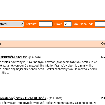
Lokalita:
Okolí:
km Cena od:
Ce
0
FERENČNÍ STOLEK
Na
- [1.8. 2026]
ro
stolek
navrženy v 1944 Známými návrháři(Kropáček Koželka).
stolek
je ve
ě variantě, vyrobené v n.p.podniku Interier Praha. Vyroben je z masivního
a, obruč objimajici skleněnou desku. Velmi zachovaly stav. Je možno k němu
nál k ...
o Ratanový Stolek Fuchs ULUV č.2
2 
- [30.7. 2026]
i pěkný stav. Pedigové šény pevné, poškozené nahrazeny. Sklo nese pouze