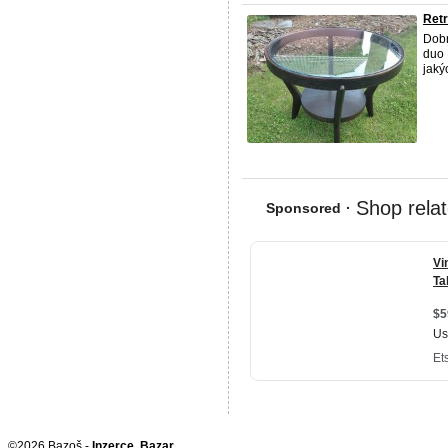
Retr
Dobr
duo 
jaký
©2026 Bazoš -
Inzerce, Bazar