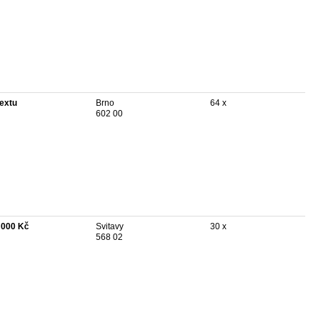
textu
Brno
64 x
602 00
 000 Kč
Svitavy
30 x
568 02