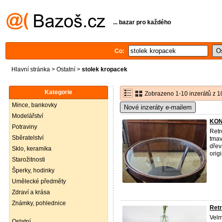
... bazar pro každého
Co:
Hlavní stránka
>
Ostatní
>
stolek kropacek
Kategorie
Zobrazeno 1-10 inzerátů z 1
Mince, bankovky
Nové inzeráty e-mailem
Modelářství
KON
Potraviny
Ret
Sběratelství
tmav
dřev
Sklo, keramika
origi
Starožitnosti
Šperky, hodinky
Umělecké předměty
Zdraví a krása
Známky, pohlednice
Retr
Velm
Ostatní