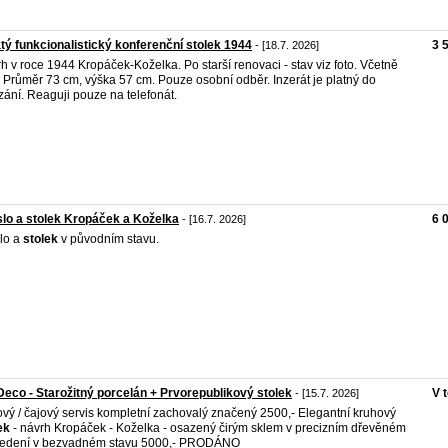
tý funkcionalistický konferenční stolek 1944
3 
- [18.7. 2026]
h v roce 1944 Kropáček-Koželka. Po starší renovaci - stav viz foto. Včetně
. Průměr 73 cm, výška 57 cm. Pouze osobní odběr. Inzerát je platný do
ání. Reaguji pouze na telefonát.
lo a stolek Kropáček a Koželka
6 
- [16.7. 2026]
lo a
stolek
v původním stavu.
Deco - Starožitný porcelán + Prvorepublikový stolek
V 
- [15.7. 2026]
vý / čajový servis kompletní zachovalý značený 2500,- Elegantní kruhový
ek
- návrh Kropáček - Koželka - osazený čirým sklem v precizním dřevěném
vedení v bezvadném stavu 5000,- PRODÁNO