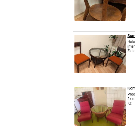
Star
Hala
inte
Židl
Konf
Pro
2x r
Kc