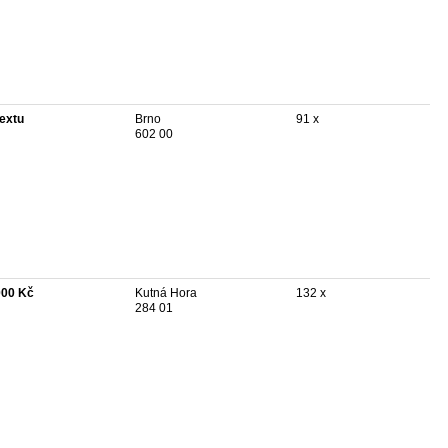
textu
Brno
91 x
602 00
000 Kč
Kutná Hora
132 x
284 01