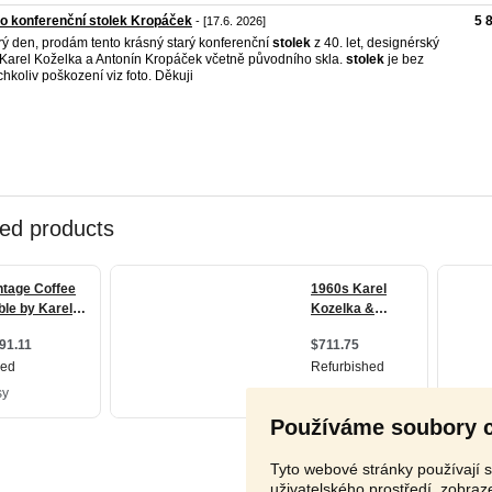
o konferenční stolek Kropáček
5 
- [17.6. 2026]
ý den, prodám tento krásný starý konferenční
stolek
z 40. let, designérský
Karel Koželka a Antonín Kropáček včetně původního skla.
stolek
je bez
chkoliv poškození viz foto. Děkuji
Používáme soubory 
Tyto webové stránky používají s
uživatelského prostředí, zobra