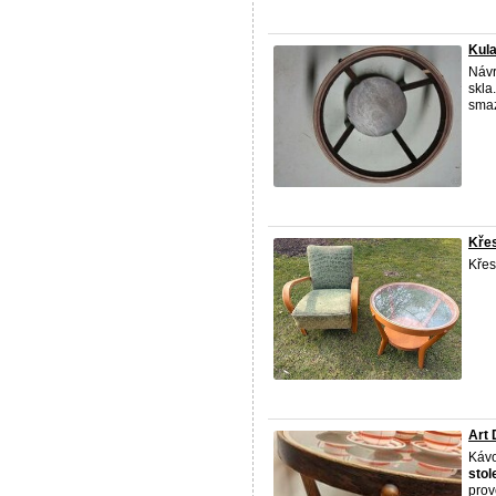
Kula
Návr
skla
smaz
Křes
Křes
Art 
Kávo
stol
pro