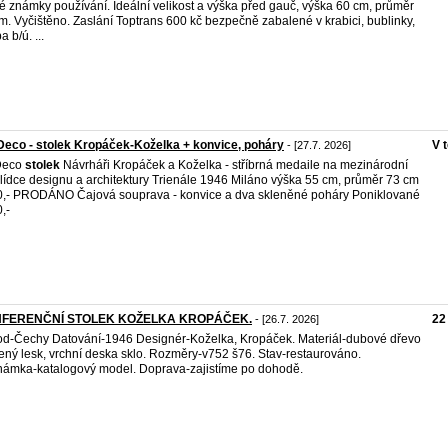
é známky používání. Ideální velikost a výška před gauč, výška 60 cm, průměr
m. Vyčištěno. Zaslání Toptrans 600 kč bezpečně zabalené v krabici, bublinky,
a b/ú. ...
Deco - stolek Kropáček-Koželka + konvice, poháry
V 
- [27.7. 2026]
Deco
stolek
Návrháři Kropáček a Koželka - stříbrná medaile na mezinárodní
lídce designu a architektury Trienále 1946 Miláno výška 55 cm, průměr 73 cm
,- PRODÁNO Čajová souprava - konvice a dva skleněné poháry Poniklované
,-
FERENČNÍ STOLEK KOŽELKA KROPÁČEK.
22
- [26.7. 2026]
d-Čechy Datování-1946 Designér-Koželka, Kropáček. Materiál-dubové dřevo
ený lesk, vrchní deska sklo. Rozměry-v752 š76. Stav-restaurováno.
ámka-katalogový model. Doprava-zajistíme po dohodě.