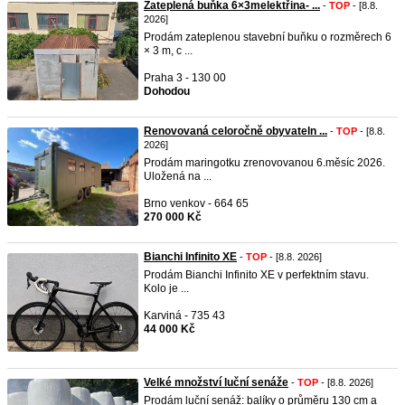
Zateplená buňka 6×3melektřina- ...
-
TOP
- [8.8.
2026]
Prodám zateplenou stavební buňku o rozměrech 6
× 3 m, c ...
Praha 3 - 130 00
Dohodou
Renovovaná celoročně obyvateln ...
-
TOP
- [8.8.
2026]
Prodám maringotku zrenovovanou 6.měsíc 2026.
Uložená na ...
Brno venkov - 664 65
270 000 Kč
Bianchi Infinito XE
-
TOP
- [8.8. 2026]
Prodám Bianchi Infinito XE v perfektním stavu.
Kolo je ...
Karviná - 735 43
44 000 Kč
Velké množství luční senáže
-
TOP
- [8.8. 2026]
Prodám luční senáž: balíky o průměru 130 cm a