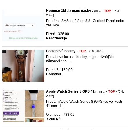
Kotouče 3M , brusné pásky , un ...
-
TOP
- [8.8.
2026]
Prodám . SMS od 2.8 do 8.8 . Osobně Plzeň nebo
zasilkov ...
Plzeň - 326 00
Nerozhoduje
Podlahové hodiny.
-
TOP
- [8.8. 2026]
Podlahové luxusní hodiny, nejprestižnějšího
německénho ...
Praha 6 - 160 00
Dohodou
Apple Watch Series 8 GPS 41 mm ...
-
TOP
- [8.8.
2026]
Prodám Apple Watch Series 8 (GPS) ve velikosti
41 mm. H ...
Olomouc - 783 01
3 200 Kč