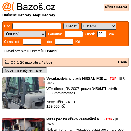
Přidat inzerát
Oblíbené inzeráty
,
Moje inzeráty
Co:
Lokalita:
Okolí:
km
Cena od:
- do:
Kč
Hlavní stránka
>
Ostatní
>
Ostatní
Cena
1-20 inzerátů z 42 993
Nové inzeráty e-mailem
Vysokozdvižný vozík NISSAN FD0 ...
-
TOP
- [8.8.
2026]
VZV diesel, RV.2007, pouze 3450MTH.zdvih
3300mm,hmotnos ...
Nový Jičín - 741 01
139 600 Kč
Pizza pec na dřevo vestavěná v ...
-
TOP
- [8.8.
2026]
Nabízím originální vestavbu pizza pece na dřevo