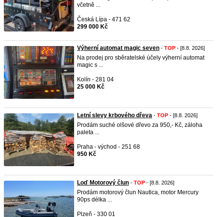
včetně ...
Česká Lípa - 471 62
299 000 Kč
Výherní automat magic seven
-
TOP
- [8.8. 2026]
Na prodej pro sběratelské účely výherní automat
magic s ...
Kolín - 281 04
25 000 Kč
Letní slevy krbového dřeva
-
TOP
- [8.8. 2026]
Prodám suché olšové dřevo za 950,- Kč, záloha
paleta ...
Praha - východ - 251 68
950 Kč
Loď Motorový člun
-
TOP
- [8.8. 2026]
Prodám motorový člun Nautica, motor Mercury
90ps délka ...
Plzeň - 330 01