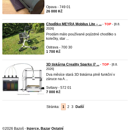
Opava - 749 01
26 000 Kč
Chodítko MEYRA Mobilus Lite – ...
-
TOP
- [8.8.
2026]
Prodám málo používané pojízdné chodítko s
kolečky, star ...
Ostrava - 700 30
1 700 Kč
3D tiskárna Creality Sparkx i7 ...
-
TOP
- [8.8.
2026]
Dva měsíce stará 3D tiskárna plně funkční v
záruce na A ...
Svitavy - 572 01
7 000 Kč
Stránka:
1
2
3
Další
©2026 Bazoš -
Inzerce, Bazar Ostatní