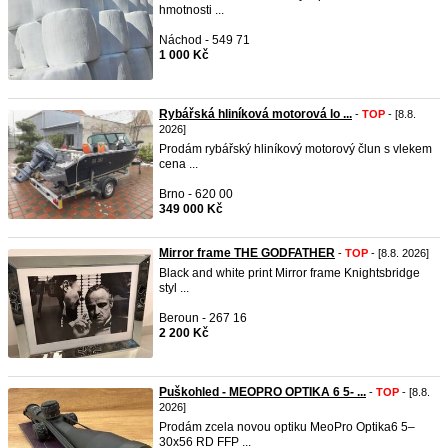
hmotnosti ...
Náchod - 549 71
1 000 Kč
Rybářská hliníková motorová lo ...
-
TOP
- [8.8.
2026]
Prodám rybářský hliníkový motorový člun s vlekem
cena ...
Brno - 620 00
349 000 Kč
Mirror frame THE GODFATHER
-
TOP
- [8.8. 2026]
Black and white print Mirror frame Knightsbridge
styl ...
Beroun - 267 16
2 200 Kč
Puškohled - MEOPRO OPTIKA 6 5- ...
-
TOP
- [8.8.
2026]
Prodám zcela novou optiku MeoPro Optika6 5–
30x56 RD FFP ...