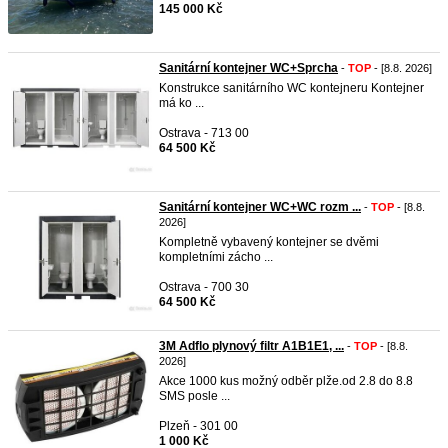
145 000 Kč
Sanitární kontejner WC+Sprcha
-
TOP
- [8.8. 2026]
Konstrukce sanitárního WC kontejneru Kontejner
má ko ...
Ostrava - 713 00
64 500 Kč
Sanitární kontejner WC+WC rozm ...
-
TOP
- [8.8.
2026]
Kompletně vybavený kontejner se dvěmi
kompletními zácho ...
Ostrava - 700 30
64 500 Kč
3M Adflo plynový filtr A1B1E1, ...
-
TOP
- [8.8.
2026]
Akce 1000 kus možný odběr plže.od 2.8 do 8.8
SMS posle ...
Plzeň - 301 00
1 000 Kč