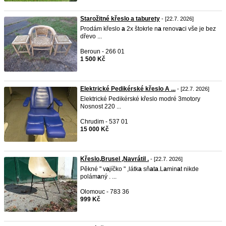
Starožitné křeslo a taburety
- [22.7. 2026]
Prodám křeslo
a
2x štokrle n
a
renov
a
ci vše je bez
dřevo ...
Beroun - 266 01
1 500 Kč
Elektrické Pedikérské křeslo A ...
- [22.7. 2026]
Elektrické Pedikérské křeslo modré 3motory
Nosnost 220 ...
Chrudim - 537 01
15 000 Kč
Křeslo,Brusel ,Navrátil .
- [22.7. 2026]
Pěkné " v
a
jíčko " ,látk
a
sň
a
t
a
.L
a
min
a
t nikde
polám
a
ný . ...
Olomouc - 783 36
999 Kč