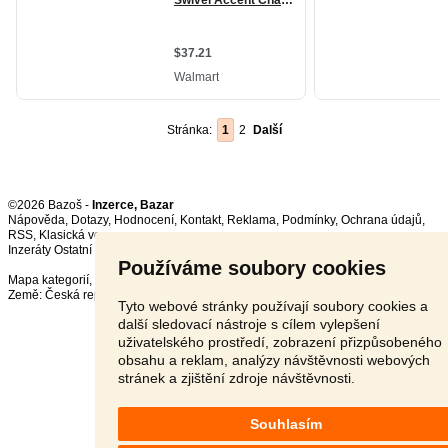
Stránka:
1
2
Další
©2026 Bazoš -
Inzerce, Bazar
Nápověda
,
Dotazy
,
Hodnocení
,
Kontakt
,
Reklama
,
Podmínky
,
Ochrana údajů
,
RSS
,
Inzeráty Ostatní celkem:
150603
, za 24 hodin:
3180
Používáme soubory cookies
Mapa kategorií
,
Nejvyhledávanější výrazy
Země:
Česká republika
,
Slovensko
,
Polsko
,
Rakousko
Tyto webové stránky používají soubory cookies a
další sledovací nástroje s cílem vylepšení
uživatelského prostředí, zobrazení přizpůsobeného
obsahu a reklam, analýzy návštěvnosti webových
stránek a zjištění zdroje návštěvnosti.
Souhlasím