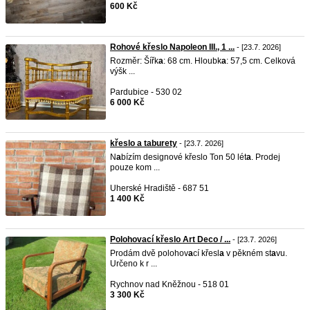
600 Kč
Rohové křeslo Napoleon III., 1 ...
- [23.7. 2026]
Rozměr: Šířk
a
: 68 cm. Hloubk
a
: 57,5 cm. Celková
výšk ...
Pardubice - 530 02
6 000 Kč
křeslo a taburety
- [23.7. 2026]
N
a
bízím designové křeslo Ton 50 lét
a
. Prodej
pouze kom ...
Uherské Hradiště - 687 51
1 400 Kč
Polohovací křeslo Art Deco / ...
- [23.7. 2026]
Prodám dvě polohov
a
cí křesl
a
v pěkném st
a
vu.
Určeno k r ...
Rychnov nad Kněžnou - 518 01
3 300 Kč