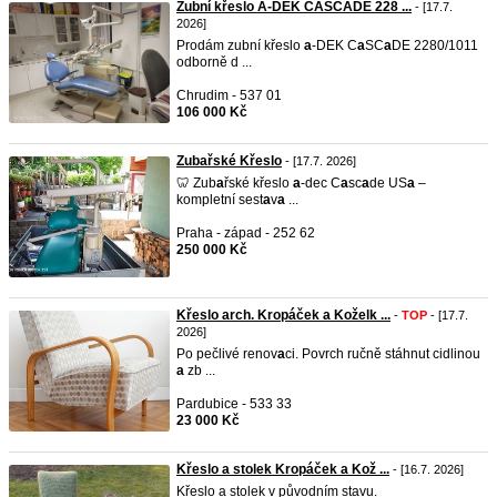
Zubní křeslo A-DEK CASCADE 228 ...
- [17.7.
2026]
Prodám zubní křeslo
a
-DEK C
a
SC
a
DE 2280/1011
odborně d ...
Chrudim - 537 01
106 000 Kč
Zubařské Křeslo
- [17.7. 2026]
🦷 Zub
a
řské křeslo
a
-dec C
a
sc
a
de US
a
–
kompletní sest
a
v
a
...
Praha - západ - 252 62
250 000 Kč
Křeslo arch. Kropáček a Koželk ...
-
TOP
- [17.7.
2026]
Po pečlivé renov
a
ci. Povrch ručně stáhnut cidlinou
a
zb ...
Pardubice - 533 33
23 000 Kč
Křeslo a stolek Kropáček a Kož ...
- [16.7. 2026]
Křeslo a stolek v původním stavu.