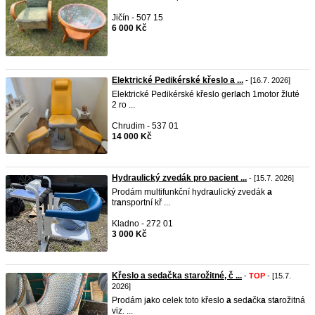
Jičín - 507 15
6 000 Kč
Elektrické Pedikérské křeslo a ...
- [16.7. 2026]
Elektrické Pedikérské křeslo gerl
a
ch 1motor žluté
2 ro ...
Chrudim - 537 01
14 000 Kč
Hydraulický zvedák pro pacient ...
- [15.7. 2026]
Prodám multifunkční hydr
a
ulický zvedák
a
tr
a
nsportní kř ...
Kladno - 272 01
3 000 Kč
Křeslo a sedačka starožitné, č ...
-
TOP
- [15.7.
2026]
Prodám j
a
ko celek toto křeslo
a
sed
a
čk
a
st
a
rožitná
viz. ...