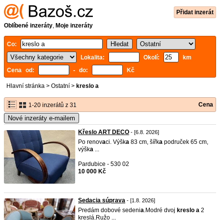
Přidat inzerát
Oblíbené inzeráty
,
Moje inzeráty
Co:
Lokalita:
Okolí:
km
Cena od:
- do:
Kč
Hlavní stránka
>
Ostatní
>
kreslo a
Cena
1-20 inzerátů z 31
Nové inzeráty e-mailem
Křeslo ART DECO
- [6.8. 2026]
Po renov
a
ci. Výšk
a
83 cm, šířk
a
područek 65 cm,
výšk
a
...
Pardubice - 530 02
10 000 Kč
Sedacia súprava
- [1.8. 2026]
Predám dobové sedeni
a
.Modré dvoj
kreslo
a
2
kreslá.Ružo ...