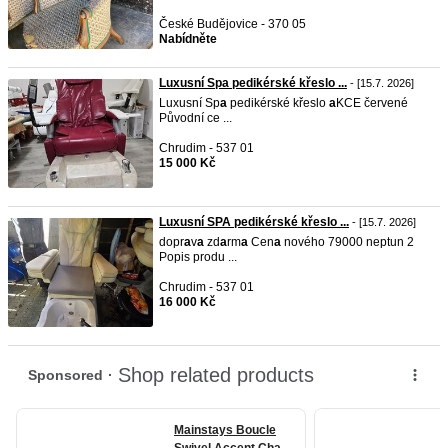
České Budějovice - 370 05
Nabídněte
Luxusní Spa pedikérské křeslo ...
- [15.7. 2026]
Luxusní Sp
a
pedikérské křeslo
a
KCE červené
Původní ce ...
Chrudim - 537 01
15 000 Kč
Luxusní SPA pedikérské křeslo ...
- [15.7. 2026]
dopr
a
v
a
zd
a
rm
a
Cen
a
nového 79000 neptun 2
Popis produ ...
Chrudim - 537 01
16 000 Kč