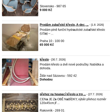
Slovensko - 987 65
9 000 Kč
Prodám zubařské křeslo, A-dec, ...
- [1.8. 2026]
Prodám plně funční hydr
a
ulické zub
a
řské křeslo
(US
a
) – ...
Praha 10 - 100 00
65 000 Kč
křeslo
- [30.7. 2026]
Prodám křeslo a dvě nové područky. Nabídka a
dohoda.
Žďár nad Sázavou - 592 42
Dohodou
přehoz na houpací křeslo a trp ...
- [27.7. 2026]
CEN
a
JE Z
a
OBĚ N
a
BÍDKY, výběr přehoz rozměr
120x45cm,tř ...
Rakovník - 269 01