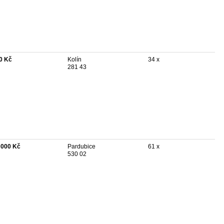
0 Kč
Kolín
34 x
281 43
 000 Kč
Pardubice
61 x
530 02