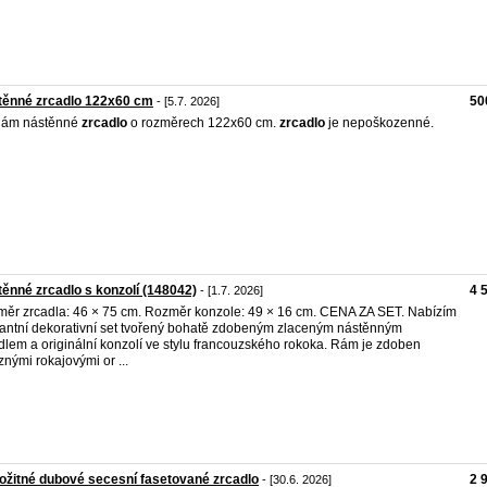
těnné zrcadlo 122x60 cm
50
- [5.7. 2026]
dám nástěnné
zrcadlo
o rozměrech 122x60 cm.
zrcadlo
je nepoškozenné.
ěnné zrcadlo s konzolí (148042)
4 
- [1.7. 2026]
ěr zrcadla: 46 × 75 cm. Rozměr konzole: 49 × 16 cm. CENA ZA SET. Nabízím
antní dekorativní set tvořený bohatě zdobeným zlaceným nástěnným
dlem a originální konzolí ve stylu francouzského rokoka. Rám je zdoben
znými rokajovými or ...
ožitné dubové secesní fasetované zrcadlo
2 
- [30.6. 2026]