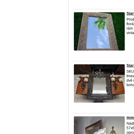
Star
Prod
flor
rám 
vint
Star
SKU
tmav
dvě 
bohat
mosa
Nádh
57x6
opro