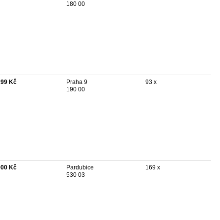
180 00
299 Kč
Praha 9
93 x
190 00
900 Kč
Pardubice
169 x
530 03