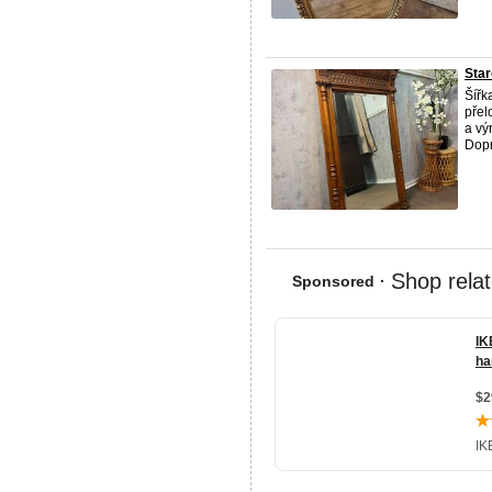
Star
Šířk
přel
a vý
Dopr