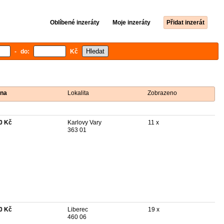
Oblíbené inzeráty
Moje inzeráty
Přidat inzerát
- do:
Kč
na
Lokalita
Zobrazeno
0 Kč
Karlovy Vary
11 x
363 01
0 Kč
Liberec
19 x
460 06