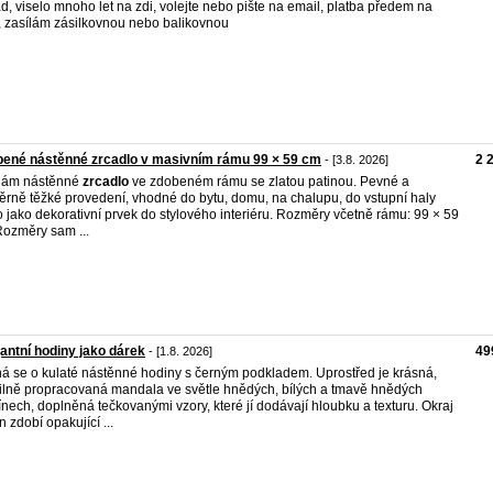
d, viselo mnoho let na zdi, volejte nebo pište na email, platba předem na
, zasílám zásilkovnou nebo balikovnou
ené nástěnné zrcadlo v masivním rámu 99 × 59 cm
2 
- [3.8. 2026]
dám nástěnné
zrcadlo
ve zdobeném rámu se zlatou patinou. Pevné a
rně těžké provedení, vhodné do bytu, domu, na chalupu, do vstupní haly
 jako dekorativní prvek do stylového interiéru. Rozměry včetně rámu: 99 × 59
ozměry sam ...
antní hodiny jako dárek
49
- [1.8. 2026]
á se o kulaté nástěnné hodiny s černým podkladem. Uprostřed je krásná,
ilně propracovaná mandala ve světle hnědých, bílých a tmavě hnědých
ínech, doplněná tečkovanými vzory, které jí dodávají hloubku a texturu. Okraj
n zdobí opakující ...