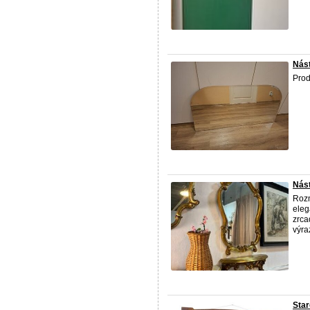
Nás
Pro
Nást
Rozm
eleg
zrca
výra
Star