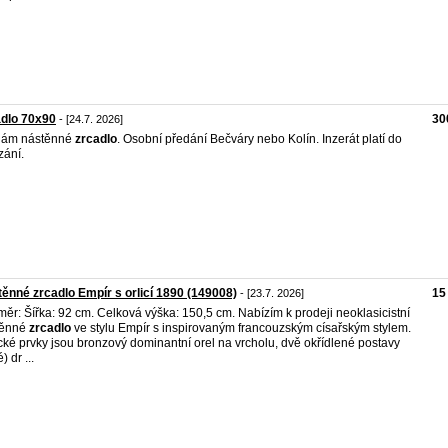
dlo 70x90
30
- [24.7. 2026]
dám nástěnné
zrcadlo
. Osobní předání Bečváry nebo Kolín. Inzerát platí do
ání.
ěnné zrcadlo Empír s orlicí 1890 (149008)
15
- [23.7. 2026]
ěr: Šířka: 92 cm. Celková výška: 150,5 cm. Nabízím k prodeji neoklasicistní
těnné
zrcadlo
ve stylu Empír s inspirovaným francouzským císařským stylem.
cké prvky jsou bronzový dominantní orel na vrcholu, dvě okřídlené postavy
) dr ...