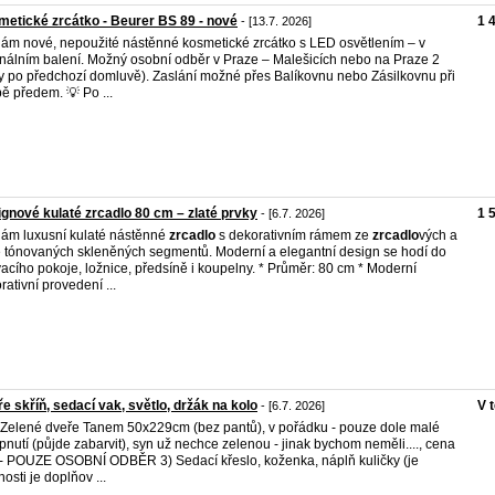
etické zrcátko - Beurer BS 89 - nové
1 
- [13.7. 2026]
ám nové, nepoužité nástěnné kosmetické zrcátko s LED osvětlením – v
inálním balení. Možný osobní odběr v Praze – Malešicích nebo na Praze 2
y po předchozí domluvě). Zaslání možné přes Balíkovnu nebo Zásilkovnu při
bě předem. 💡 Po ...
gnové kulaté zrcadlo 80 cm – zlaté prvky
1 
- [6.7. 2026]
ám luxusní kulaté nástěnné
zrcadlo
s dekorativním rámem ze
zrcadlo
vých a
ě tónovaných skleněných segmentů. Moderní a elegantní design se hodí do
acího pokoje, ložnice, předsíně i koupelny. * Průměr: 80 cm * Moderní
rativní provedení ...
e skříň, sedací vak, světlo, držák na kolo
V 
- [6.7. 2026]
 Zelené dveře Tanem 50x229cm (bez pantů), v pořádku - pouze dole malé
ípnutí (půjde zabarvit), syn už nechce zelenou - jinak bychom neměli...., cena
- POUZE OSOBNÍ ODBĚR 3) Sedací křeslo, koženka, náplň kuličky (je
osti je doplňov ...