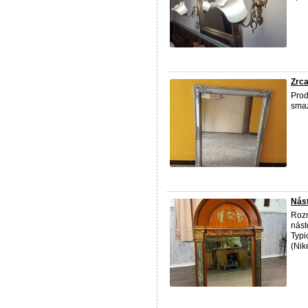
Zrca
Pro
smaz
Nást
Rozm
nás
Typi
(Niké