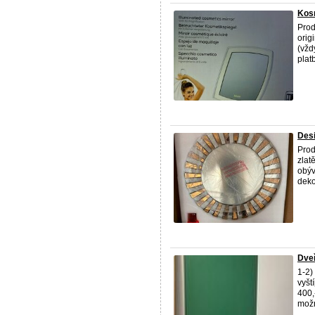
Kosm
Prod
orig
(vžd
plat
Desi
Prod
zlat
obýv
deko
Dveř
1-2)
vyšt
400,
možn