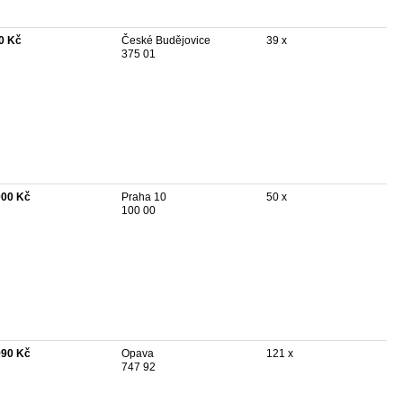
0 Kč
České Budějovice
39 x
375 01
000 Kč
Praha 10
50 x
100 00
990 Kč
Opava
121 x
747 92