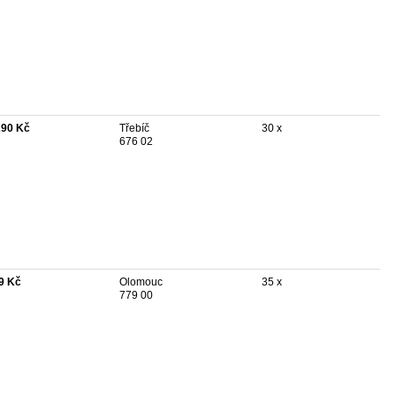
290 Kč
Třebíč
30 x
676 02
9 Kč
Olomouc
35 x
779 00