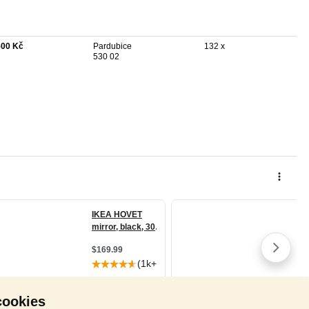
500 Kč
Pardubice
132 x
530 02
cookies