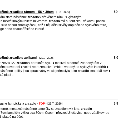
ožitné zrcadlo s rámem – 56 × 39cm
50
- [1.8. 2026]
ám staré nástěnné
zrcadlo
v dřevěném rámu s výrazným
álním/květinovým reliéfním vzorem.
zrcadlo
má autentickou věkovou patinu –
i sklo nesou známky času, což z něj dělá skvělý doplněk do stylového retro,
age nebo chalupářského interié ...
ožitné zrcadlo s aplikami
8 
- [29.7. 2026]
: NAZR127
zrcadlo
v barokním stylu ● masivní a bohatě zdobený rám v
ém provedení ● velmi reprezentativní vzhled vhodný do stylových interiérů ●
nástěnné apliky jsou zpracovány ve stejném stylu jako
zrcadlo
, materiál kov ●
á plast ...
zné lampičky a zrcadlo
3 
-
TOP
- [29.7. 2026]
erné, mosazné nástěnné lampičky se zrcadlem viz foto.
zrcadlo
7cm,lampišky výška cca 30cm. Osobní převzetí Jilešovice, nebo zásilkovnou
ti platbě na účet.