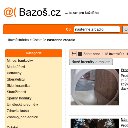
... bazar pro každého
Co:
Hlavní stránka
>
Ostatní
>
nastenne zrcadlo
Kategorie
Zobrazeno 1-18 inzerátů z 1
Mince, bankovky
Nové inzeráty e-mailem
Modelářství
Prod
Potraviny
Prod
Sběratelství
je 2
zbýv
Sklo, keramika
dávk
Starožitnosti
Šperky, hodinky
Umělecké předměty
Zdraví a krása
Známky, pohlednice
Nást
Prod
Ostatní