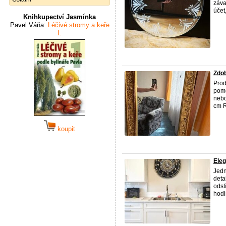
záva
účet
Knihkupectví Jasmínka
Pavel Váňa:
Léčivé stromy a keře
I.
Zdob
Pro
pomě
nebo
cm R
koupit
Eleg
Jedn
deta
odst
hodi