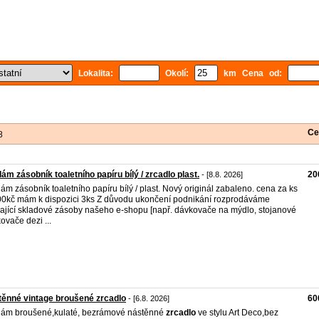
Lokalita:
Okolí:
km Cena od:
Ce
8
ám zásobník toaletního papíru bílý / zrcadlo plast.
20
- [8.8. 2026]
ám zásobník toaletního papíru bílý / plast. Nový originál zabaleno. cena za ks
00kč mám k dispozici 3ks Z důvodu ukončení podnikání rozprodáváme
ající skladové zásoby našeho e-shopu [např. dávkovače na mýdlo, stojanové
ovače dezi ...
ěnné vintage broušené zrcadlo
60
- [6.8. 2026]
ám broušené,kulaté, bezrámové nástěnné
zrcadlo
ve stylu Art Deco,bez