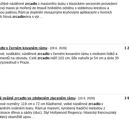
ožitné nástěnné
zrcadlo
z masivního dubu v klasickém secesním provedení
vý masiv je mořený do tmavě hnědého odstínu s viditelnou kresbou a
ou patinou Rám je doplněn mosaznými kruhovými aplikacemi v horních
ch Nová
zrcadlo
vina s výr ...
adlo v černém kovaném rámu
1 
- [28.6. 2026]
ové, rustikální, nástěnné
zrcadlo
v černém kovaném rámu s motivem lístků a
mentů na obvodu. Celé
zrcadlo
měří 102 cm, šíře nahoře je 54 cm a dole 35
Vyzvednutí v Praze.
é oválné zrcadlo ve zdobeném zlaceném rámu
3 
- [10.6. 2026]
ové rozměry: 119 cm x 72 cm Nádherné, velké nástěnné
zrcadlo
v
antním oválném tvaru. Rám je masivní, vyrobený tradiční metodou z
inace dřeva a sádry (stuc). Styl Hollywood Regency / klasický francouzský
 který okamžitě upou ...