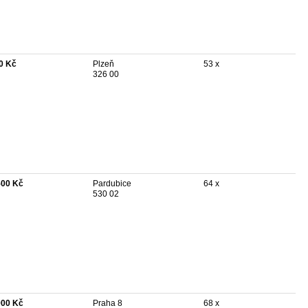
0 Kč
Plzeň
53 x
326 00
500 Kč
Pardubice
64 x
530 02
900 Kč
Praha 8
68 x