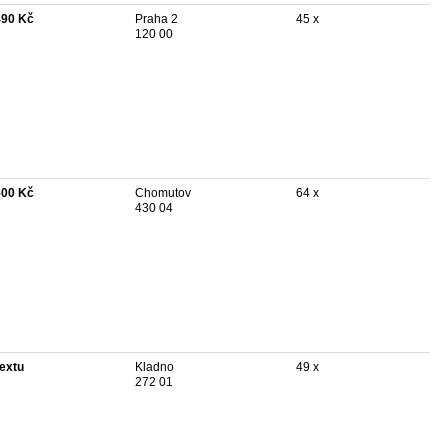
490 Kč
Praha 2
45 x
120 00
500 Kč
Chomutov
64 x
430 04
textu
Kladno
49 x
272 01