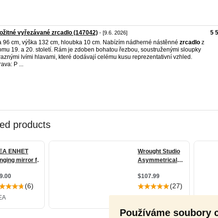
ožitné vyřezávané zrcadlo (147042)
5 
- [9.6. 2026]
a 96 cm, výška 132 cm, hloubka 10 cm. Nabízím nádherné nástěnné
zrcadlo
z
omu 19. a 20. století. Rám je zdoben bohatou řezbou, soustruženými sloupky
raznými lvími hlavami, které dodávají celému kusu reprezentativní vzhled.
ava: P ...
Používáme soubory 