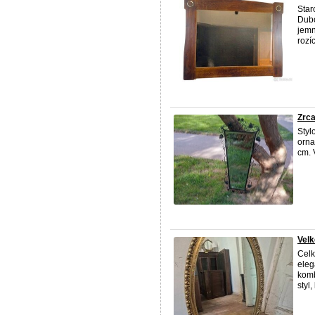
Star
Dubo
jemn
rozí
Zrc
Styl
orna
cm. 
Velk
Celk
eleg
komb
styl,