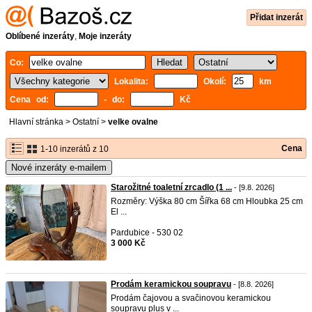
Přidat inzerát
Oblíbené inzeráty
,
Moje inzeráty
Co:
Lokalita:
Okolí:
km
Cena od:
- do:
Kč
Hlavní stránka
>
Ostatní
>
velke ovalne
Cena
1-10 inzerátů z 10
Nové inzeráty e-mailem
Starožitné toaletní zrcadlo (1 ...
- [9.8. 2026]
Rozměry: Výška 80 cm Šířka 68 cm Hloubka 25 cm
El ...
Pardubice - 530 02
3 000 Kč
Prodám keramickou soupravu
- [8.8. 2026]
Prodám čajovou a svačinovou keramickou
soupravu plus v ...