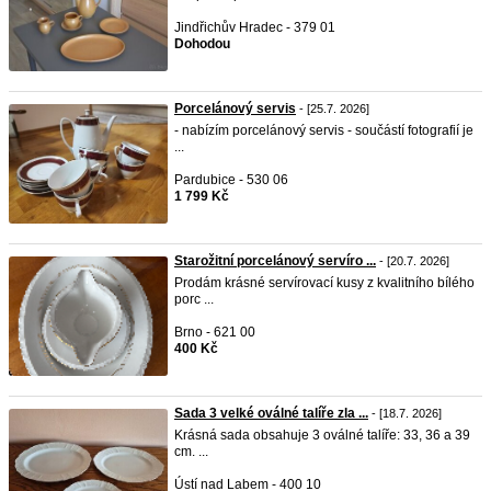
Jindřichův Hradec - 379 01
Dohodou
Porcelánový servis
- [25.7. 2026]
- nabízím porcelánový servis - součástí fotografií je
...
Pardubice - 530 06
1 799 Kč
Starožitní porcelánový servíro ...
- [20.7. 2026]
Prodám krásné servírovací kusy z kvalitního bílého
porc ...
Brno - 621 00
400 Kč
Sada 3 velké oválné talíře zla ...
- [18.7. 2026]
Krásná sada obsahuje 3 oválné talíře: 33, 36 a 39
cm. ...
Ústí nad Labem - 400 10