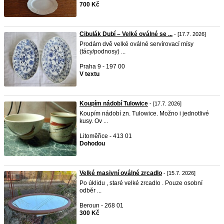
700 Kč
Cibulák Dubí – Velké oválné se ...
- [17.7. 2026]
Prodám dvě velké oválné servírovací mísy
(tácy/podnosy) ...
Praha 9 - 197 00
V textu
Koupím nádobí Tulowice
- [17.7. 2026]
Koupím nádobí zn. Tulowice. Možno i jednotlivé
kusy. Ov ...
Litoměřice - 413 01
Dohodou
Velké masivní oválné zrcadlo
- [15.7. 2026]
Po úklidu , staré velké zrcadlo . Pouze osobní
odběr ...
Beroun - 268 01
300 Kč