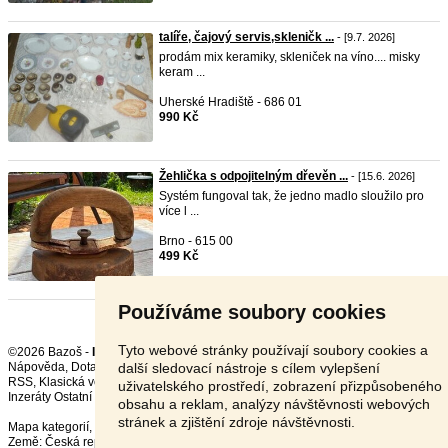
talíře, čajový servis,skleničk ...
- [9.7. 2026]
prodám mix keramiky, skleniček na víno.... misky
keram ...
Uherské Hradiště - 686 01
990 Kč
Žehlička s odpojitelným dřevěn ...
- [15.6. 2026]
Systém fungoval tak, že jedno madlo sloužilo pro
více l ...
Brno - 615 00
499 Kč
Používáme soubory cookies
Tyto webové stránky používají soubory cookies a
©2026 Bazoš -
Inzerce, Bazar
další sledovací nástroje s cílem vylepšení
Nápověda
,
Dotazy
,
Hodnocení
,
Kontakt
,
Reklama
,
Podmínky
,
Ochrana údajů
,
RSS
,
uživatelského prostředí, zobrazení přizpůsobeného
Inzeráty Ostatní celkem:
148610
, za 24 hodin:
3715
obsahu a reklam, analýzy návštěvnosti webových
stránek a zjištění zdroje návštěvnosti.
Mapa kategorií
,
Nejvyhledávanější výrazy
Země:
Česká republika
,
Slovensko
,
Polsko
,
Rakousko