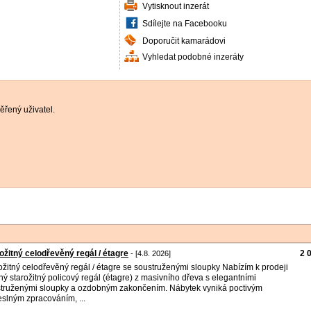
Vytisknout inzerát
Sdílejte na Facebooku
Doporučit kamarádovi
Vyhledat podobné inzeráty
řený uživatel.
ožitný celodřevěný regál / étagre
2 
- [4.8. 2026]
ožitný celodřevěný regál / étagre se soustruženými sloupky Nabízím k prodeji
ný starožitný policový regál (étagre) z masivního dřeva s elegantními
truženými sloupky a ozdobným zakončením. Nábytek vyniká poctivým
slným zpracováním, ...