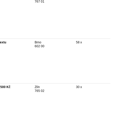
767 01
textu
Brno
58 x
602 00
 500 Kč
Zlín
30 x
765 02