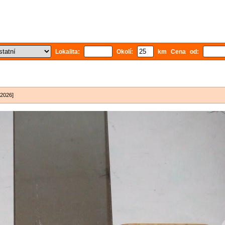
Lokalita:
Okolí:
km Cena od:
 2026]