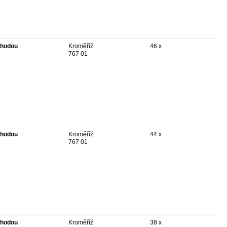
hodou
Kroměříž
46 x
767 01
hodou
Kroměříž
44 x
767 01
hodou
Kroměříž
38 x