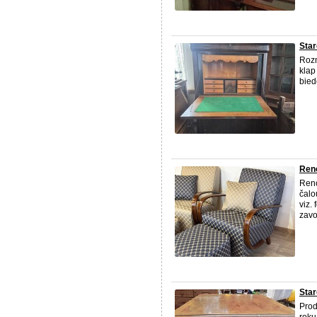
Star
Rozm
klap
bied
Ren
Reno
čalo
viz.
zavo
Star
Prod