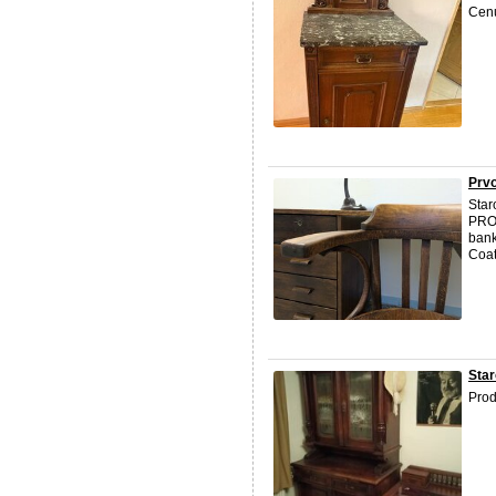
Cenu
Prvo
Star
PROD
bank
Coat
Star
Prod