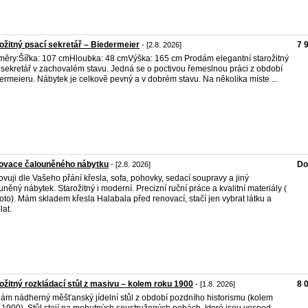
ožitný psací sekretář – Biedermeier
7 
- [2.8. 2026]
ěry:Šířka: 107 cmHloubka: 48 cmVýška: 165 cm Prodám elegantní starožitný
 sekretář v zachovalém stavu. Jedná se o poctivou řemeslnou práci z období
ermeieru. Nábytek je celkově pevný a v dobrém stavu. Na několika míste ...
ovace čalouněného nábytku
Do
- [2.8. 2026]
vuji dle Vašeho přání křesla, sofa, pohovky, sedací soupravy a jiný
uněný nábytek. Starožitný i moderní. Precizní ruční práce a kvalitní materiály (
 foto). Mám skladem křesla Halabala před renovací, stačí jen vybrat látku a
lat.
ožitný rozkládací stůl z masivu – kolem roku 1900
8 
- [1.8. 2026]
ám nádherný měšťanský jídelní stůl z období pozdního historismu (kolem