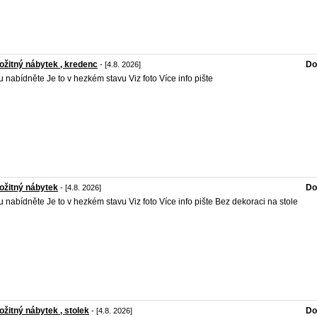
ožitný nábytek , kredenc
Do
- [4.8. 2026]
 nabídněte Je to v hezkém stavu Viz foto Více info pište
ožitný nábytek
Do
- [4.8. 2026]
 nabídněte Je to v hezkém stavu Viz foto Více info pište Bez dekoraci na stole
ožitný nábytek , stolek
Do
- [4.8. 2026]