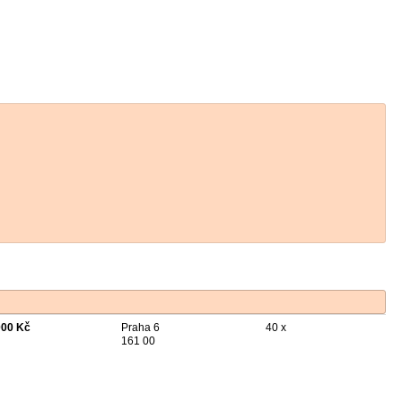
000 Kč
Praha 6
40 x
161 00