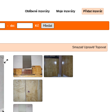
Oblíbené inzeráty
Moje inzeráty
Přidat inzerát
- do:
Kč
Smazat/ Upravit/ Topovat