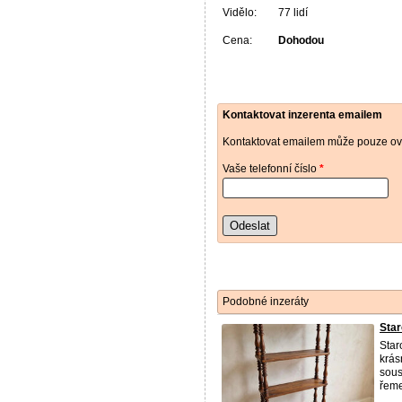
Vidělo:
77 lidí
Cena:
Dohodou
Kontaktovat inzerenta emailem
Kontaktovat emailem může pouze ově
Vaše telefonní číslo
*
Odeslat
Podobné inzeráty
Star
Star
krás
sous
řeme