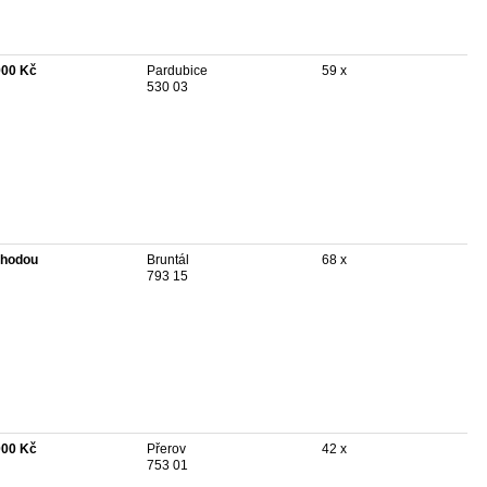
900 Kč
Pardubice
59 x
530 03
hodou
Bruntál
68 x
793 15
000 Kč
Přerov
42 x
753 01