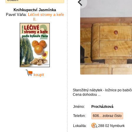
Knihkupectví Jasmínka
Pavel Váňa:
Léčivé stromy a keře
II.
koupit
Starožitný nábytek - ložnice po babič
Cena dohodou ...
Jméno:
Procházková
Telefon:
606... zobraz číslo
Lokalita:
288 02
Nymburk