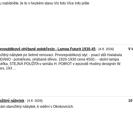
 nabídněte Je to v hezkém stavu Viz foto Více info pište
republikové ohýbané polokřeslo - Lampa Futurit 1930-45
V 
- [4.8. 2026]
ožitný nábytek po šetrné renovaci. Prvorepublikový styl. - psací stůl Halabala
ÁNO - polokřeslo, ohýbané dřevo, 1920-1930 cena 4500,- - stolní lampa
éřka, STEJNÁ POUŽITA v seriálu H. POIROT v epizodě Hodiny designér W.
es, 193 ...
ožitný nábytek
10
- [4.8. 2026]
ám starožitný nábytek, k vidění v Otrokovicích.