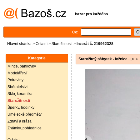
... bazar pro každého
Co:
Hlavní stránka
>
Ostatní
>
Starožitnosti
>
Inzerát č. 219962328
Kategorie
Starožitný nábytek - ložnice
- [10.6.
Mince, bankovky
Modelářství
Potraviny
Sběratelství
Sklo, keramika
Starožitnosti
Šperky, hodinky
Umělecké předměty
Zdraví a krása
Známky, pohlednice
Ostatní