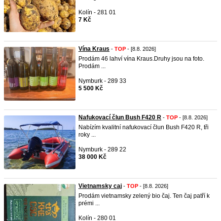
Kolín - 281 01
7 Kč
Vína Kraus
-
TOP
- [8.8. 2026]
Prodám 46 lahví vína Kraus.Druhy jsou na foto.
Prodám ...
Nymburk - 289 33
5 500 Kč
Nafukovací člun Bush F420 R
-
TOP
- [8.8. 2026]
Nabízím kvalitní nafukovací člun Bush F420 R, tři
roky ...
Nymburk - 289 22
38 000 Kč
Vietnamsky caj
-
TOP
- [8.8. 2026]
Prodám vietnamsky zelený bio čaj. Ten čaj patří k
prémi ...
Kolín - 280 01