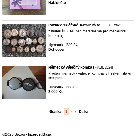
Nabídněte
Raznice sklářské, katolická te ...
- [8.8. 2026]
z materiálu CNH,ten materiál má pro mě velkou
hodnotu, ...
Nymburk - 289 34
Dohodou
Německý válečný kompas
- [8.8. 2026]
Prodám německý válečný kompas v hezkém stavu
kompletní. ...
Nymburk - 288 02
2 000 Kč
Stránka:
1
2
3
Další
©2026 Bazoš -
Inzerce, Bazar