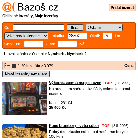
Přidat inzerát
Oblíbené inzeráty
,
Moje inzeráty
Co:
Lokalita:
Okolí:
km
Cena od:
- do:
Kč
Hlavní stránka
>
Ostatní
>
Nymburk - Nymburk 2
Cena
1-20 inzerátů z 3 079
Nové inzeráty e-mailem
Výherní automat magic seven
-
TOP
- [8.8. 2026]
Na prodej pro sběratelské účely výherní automat
magic s ...
Kolín - 281 04
25 000 Kč
Rané brambory - větší odběr
-
TOP
- [8.8. 2026]
Dobrý den, zkusím nabídnout rané brambory od
500 kg a ...