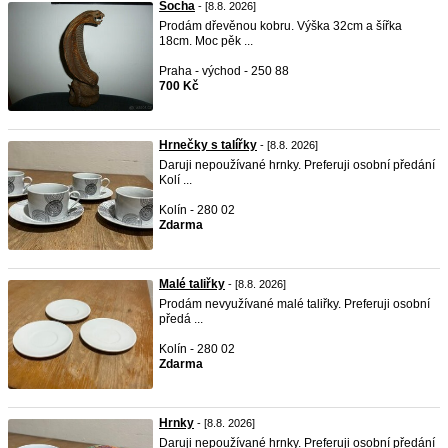
Socha
- [8.8. 2026]
Prodám dřevěnou kobru. Výška 32cm a šířka
18cm. Moc pěk ...
Praha - východ - 250 88
700 Kč
Hrnečky s talířky
- [8.8. 2026]
Daruji nepoužívané hrnky. Preferuji osobní předání
Kolí ...
Kolín - 280 02
Zdarma
Malé taliřky
- [8.8. 2026]
Prodám nevyužívané malé taliřky. Preferuji osobní
předá ...
Kolín - 280 02
Zdarma
Hrnky
- [8.8. 2026]
Daruji nepoužívané hrnky. Preferuji osobní předání