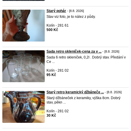
Starý pohár
- [8.8. 2026]
Stav viz foto, je to nález z půdy.
Kolín - 281 61
500 Kč
Sada retro skleniček-cena za v ...
- [8.8. 2026]
Sada 6 retro skleniček, 0,2l . Dobrý stav. Předání v
Ce ...
Kolín - 281 02
95 Kč
Starý retro keramický džbáneče ...
- [8.8. 2026]
Starý džbáneček z keramiky, výška 8cm. Dobrý
stav, pěkn ...
Kolín - 281 02
30 Kč