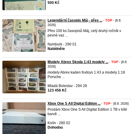
500 Kč
Legendární časopis Máj - přes ...
-
TOP
- [8.8.
2026]
Přes 100 ks časopisů Máj, celý druhý ročník v
pevné vaz ...
Nymburk - 290 01
Nabídněte
Modely Abrex Skoda 1:43 modely ...
-
TOP
- [8.8.
2026]
modely Abrex kaden foxtoys 1:43 a modely 1:18
Porsche ...
Mladá Boleslav - 294 28
123 456 Kč
Xbox One S All Digital Edition ...
-
TOP
- [8.8. 2026]
Prodám Xbox One S All Digital Edition 1 TB v bílé
barvě ...
Kolín - 280 02
Dohodou