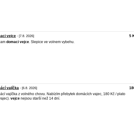
aci vejce
5 
- [7.8. 2026]
dam
domaci
vejce
. Slepice ve volnem vybehu.
ácí vajíčka
18
- [6.8. 2026]
cí vajíčka z volného chovu. Nabízím přebytek domácích vajec, 180 Kč / plato
vajec).
vejce
nejsou starší než 14 dní.