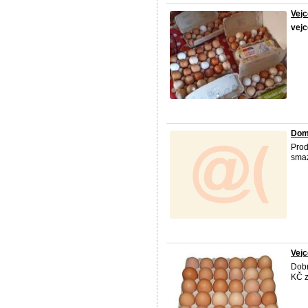
Vejc
vejc
Dom
Pro
smaz
Vejc
Dobr
KČ z