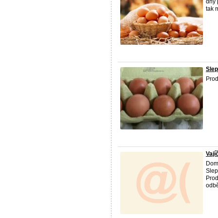
dny 
tak 
Slep
Prod
Vají
Domá
Slep
Prod
odbě