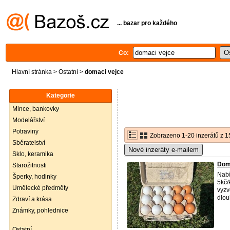
... bazar pro každého
Co:
Hlavní stránka
>
Ostatní
>
domaci vejce
Kategorie
Mince, bankovky
Modelářství
Potraviny
Zobrazeno 1-20 inzerátů z 1
Sběratelství
Nové inzeráty e-mailem
Sklo, keramika
Domá
Starožitnosti
Nabí
Šperky, hodinky
5kč/
Umělecké předměty
vyzv
dlou
Zdraví a krása
Známky, pohlednice
Ostatní