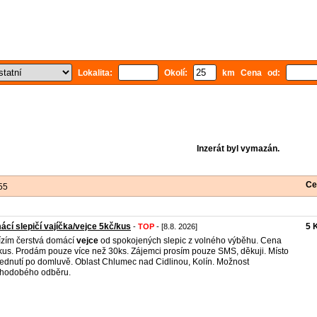
Lokalita:
Okolí:
km Cena od:
Inzerát byl vymazán.
Ce
55
cí slepičí vajíčka/vejce 5kč/kus
5 
-
TOP
- [8.8. 2026]
zím čerstvá domácí
vejce
od spokojených slepic z volného výběhu. Cena
kus. Prodám pouze více než 30ks. Zájemci prosím pouze SMS, děkuji. Místo
ednutí po domluvě. Oblast Chlumec nad Cidlinou, Kolín. Možnost
hodobého odběru.