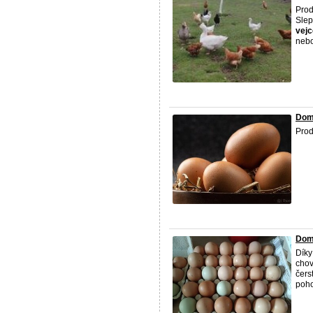
Prod
Slep
vejc
nebo
Dom
Pro
Domá
Díky
chov
čers
poho