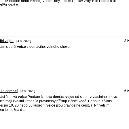
po 15 hodině nebo víkend).Všední dny jezdím Čáslav,Vrdy, Bílé Podolí a okolí
můžu přivézt.
ičí vejce
8 
- [4.8. 2026]
ám slepičí
vejce
z domácího, volného chovu.
čka domací
6 
- [3.8. 2026]
cí čerstvá
vejce
Prodám čerstvá domácí
vejce
od slepic z vlastního chovu.
ice mají kvalitní krmení a pravidelný přístup k čisté vodě. Cena: 6 Kč/kus
ej po 10, 20 nebo 30 kusech.
vejce
jsou pravidelně čerstvá. Při větším
ru je možná d ...