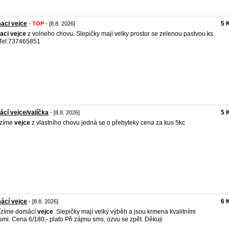
aci vejce
5 
-
TOP
- [8.8. 2026]
aci
vejce
z volneho chovu. Slepičky maji velky prostor se zelenou pastvou ks
Tel:737465851
cí vejce/vajíčka
5 
- [8.8. 2026]
ízíme
vejce
z vlastního chovu jedná se o přebyteky cena za kus 5kc
ácí vejce
6 
- [8.8. 2026]
ízíme domácí
vejce
. Slepičky mají velký výběh a jsou krmena kvalitními
mi. Cena 6/180,- plato Při zájmu sms, ozvu se zpět. Děkuji