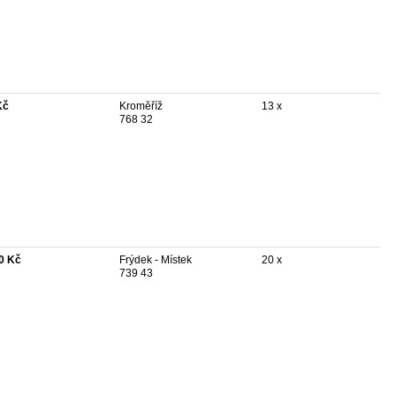
Kč
Kroměříž
13 x
768 32
0 Kč
Frýdek - Místek
20 x
739 43