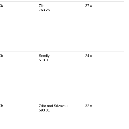
Kč
Zlín
27 x
763 26
Kč
Semily
24 x
513 01
Kč
Žďár nad Sázavou
32 x
593 01