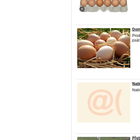
Dom
Prod
psát
Nabí
Nab
Přeb