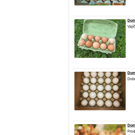
Dom
Vají
Dom
Dob
Dom
Prod