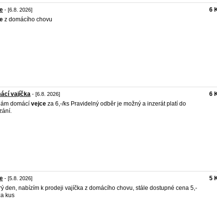
e
6 
- [6.8. 2026]
e
z domácího chovu
ácí vajíčka
6 
- [6.8. 2026]
dám domácí
vejce
za 6,-/ks Pravidelný odběr je možný a inzerát platí do
ání.
e
5 
- [5.8. 2026]
ý den, nabízím k prodeji vajíčka z domácího chovu, stále dostupné cena 5,-
a kus