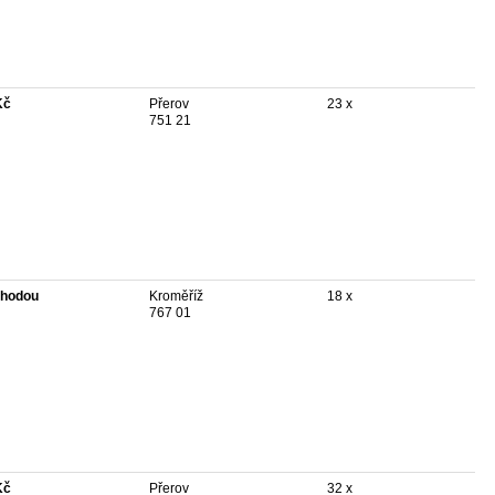
Kč
Přerov
23 x
751 21
hodou
Kroměříž
18 x
767 01
Kč
Přerov
32 x