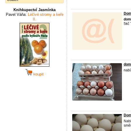
Knihkupectví Jasmínka
Dom
Pavel Váňa:
Léčivé stromy a keře
II.
dom
5kč 
domá
nab
koupit
Dom
Nab
směs