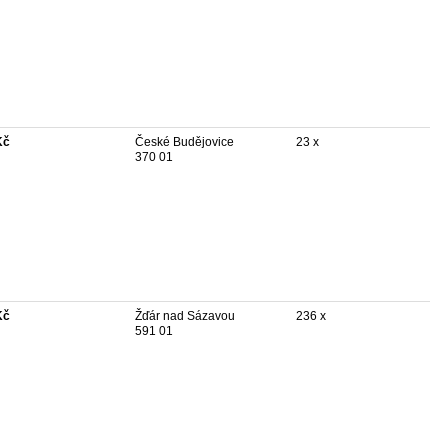
Kč
České Budějovice
23 x
370 01
Kč
Žďár nad Sázavou
236 x
591 01