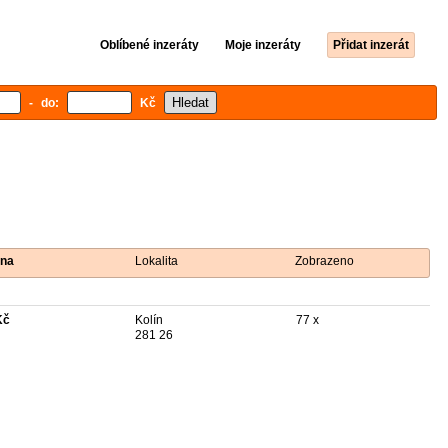
Oblíbené inzeráty
Moje inzeráty
Přidat inzerát
- do:
Kč
na
Lokalita
Zobrazeno
Kč
Kolín
77 x
281 26