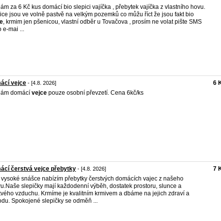
ám za 6 Kč kus domácí bio slepici vajíčka , přebytek vajíčka z vlastního hovu.
ice jsou ve volně pastvě na velkým pozemků co můžu říct že jsou fakt bio
e
, krmim jen pšenicou, vlastní odběr u Tovačova , prosím ne volat pište SMS
 e-mai ...
ácí vejce
6 
- [4.8. 2026]
dám domácí
vejce
pouze osobní převzetí. Cena 6kč/ks
cí čerstvá vejce přebytky
7 
- [4.8. 2026]
 vysoké snášce nabízím přebytky čerstvých domácích vajec z našeho
u.Naše slepičky mají každodenní výběh, dostatek prostoru, slunce a
tvého vzduchu. Krmíme je kvalitním krmivem a dbáme na jejich zdraví a
du. Spokojené slepičky se odměň ...