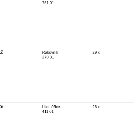
751 01
Kč
Rakovník
29 x
270 31
Kč
Litoměřice
26 x
411 01