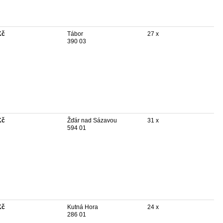
Kč
Tábor
27 x
390 03
Kč
Žďár nad Sázavou
31 x
594 01
Kč
Kutná Hora
24 x
286 01