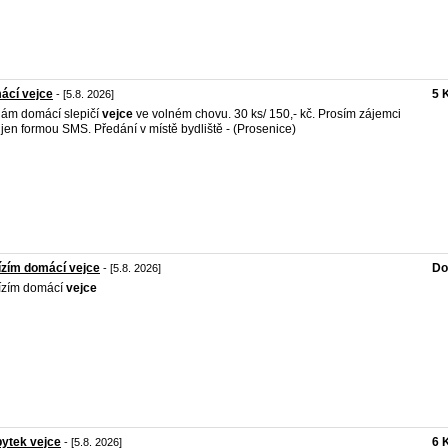
ácí vejce
5 
- [5.8. 2026]
ám domácí slepičí
vejce
ve volném chovu. 30 ks/ 150,- kč. Prosím zájemci
 jen formou SMS. Předání v místě bydliště - (Prosenice)
zím domácí vejce
Do
- [5.8. 2026]
ízím domácí
vejce
ytek vejce
6 
- [5.8. 2026]