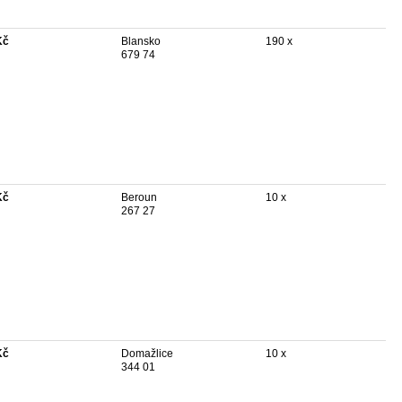
Kč
Blansko
190 x
679 74
Kč
Beroun
10 x
267 27
Kč
Domažlice
10 x
344 01