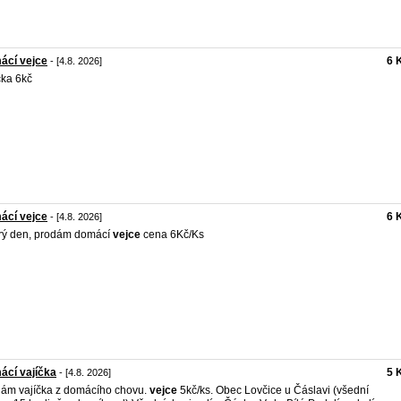
ácí vejce
6 
- [4.8. 2026]
čka 6kč
ácí vejce
6 
- [4.8. 2026]
rý den, prodám domácí
vejce
cena 6Kč/Ks
ácí vajíčka
5 
- [4.8. 2026]
ám vajíčka z domácího chovu.
vejce
5kč/ks. Obec Lovčice u Čáslavi (všední