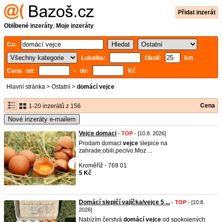
Přidat inzerát
Oblíbené inzeráty
,
Moje inzeráty
Co:
Lokalita:
Okolí:
km
Cena od:
- do:
Kč
Hlavní stránka
>
Ostatní
>
domácí vejce
Cena
1-20 inzerátů z 156
Nové inzeráty e-mailem
Vejce domaci
-
TOP
- [10.8. 2026]
Prodam domaci
vejce
slepice na
zahrade,obili,pecivo.Moz ...
Kroměříž - 769 01
5 Kč
Domácí slepičí vajíčka/vejce 5 ...
-
TOP
- [10.8.
2026]
Nabízím čerstvá
domácí
vejce
od spokojených