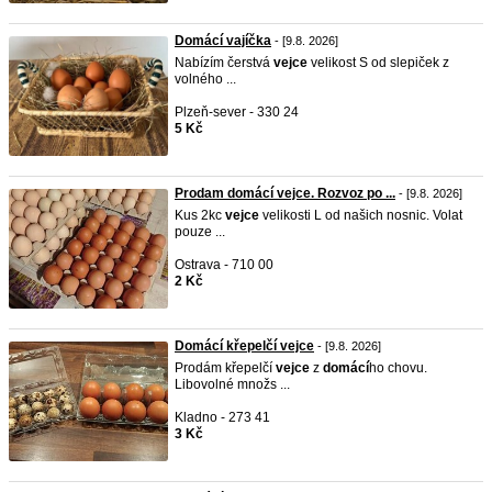
Domácí vajíčka
- [9.8. 2026]
Nabízím čerstvá
vejce
velikost S od slepiček z
volného ...
Plzeň-sever - 330 24
5 Kč
Prodam domácí vejce. Rozvoz po ...
- [9.8. 2026]
Kus 2kc
vejce
velikosti L od našich nosnic. Volat
pouze ...
Ostrava - 710 00
2 Kč
Domácí křepelčí vejce
- [9.8. 2026]
Prodám křepelčí
vejce
z
domácí
ho chovu.
Libovolné množs ...
Kladno - 273 41
3 Kč