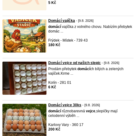
5 Kč
Domácí vajíčka
- [9.8. 2026]
domácí
vajíčka z volného chovu. Nabízím přebytek
domác ...
Frýdek - Místek - 739 43
180 Kč
Domácí vejce od našich slepic
- [9.8. 2026]
Prodám přebytek
domácí
ch bílých a zelených
vajíček.Krme ...
Kolín - 281 01
6 Kč
Domácí vejce 30ks
- [9.8. 2026]
domácí
různobarevná
vejce
,slepičky mají
celodenní výběh ...
Karlovy Vary - 360 17
200 Kč