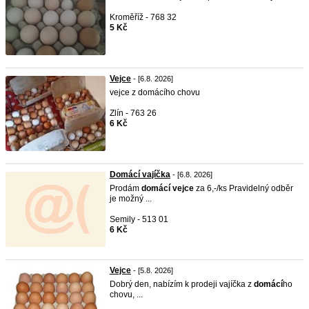
Kroměříž - 768 32
5 Kč
Vejce
- [6.8. 2026]
vejce z domácího chovu
Zlín - 763 26
6 Kč
Domácí vajíčka
- [6.8. 2026]
Prodám
domácí
vejce
za 6,-/ks Pravidelný odběr
je možný ...
Semily - 513 01
6 Kč
Vejce
- [5.8. 2026]
Dobrý den, nabízím k prodeji vajíčka z
domácí
ho
chovu, ...