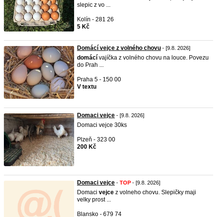
slepic z vo ...
Kolín - 281 26
5 Kč
Domácí vejce z volného chovu
- [9.8. 2026]
domácí
vajíčka z volného chovu na louce. Povezu
do Prah ...
Praha 5 - 150 00
V textu
Domaci vejce
- [9.8. 2026]
Domaci vejce 30ks
Plzeň - 323 00
200 Kč
Domaci vejce
-
TOP
- [9.8. 2026]
Domaci
vejce
z volneho chovu. Slepičky maji
velky prost ...
Blansko - 679 74