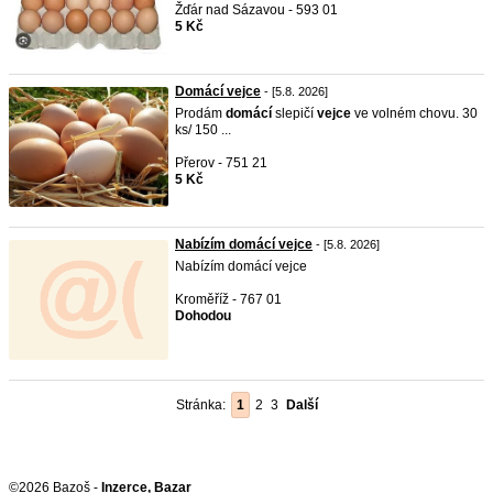
Žďár nad Sázavou - 593 01
5 Kč
Domácí vejce
- [5.8. 2026]
Prodám
domácí
slepičí
vejce
ve volném chovu. 30
ks/ 150 ...
Přerov - 751 21
5 Kč
Nabízím domácí vejce
- [5.8. 2026]
Nabízím domácí vejce
Kroměříž - 767 01
Dohodou
Stránka:
1
2
3
Další
©2026 Bazoš -
Inzerce, Bazar