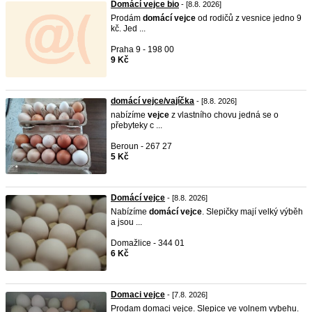
Domácí vejce bio
- [8.8. 2026]
Prodám
domácí
vejce
od rodičů z vesnice jedno 9
kč. Jed ...
Praha 9 - 198 00
9 Kč
domácí vejce/vajíčka
- [8.8. 2026]
nabízíme
vejce
z vlastního chovu jedná se o
přebyteky c ...
Beroun - 267 27
5 Kč
Domácí vejce
- [8.8. 2026]
Nabízíme
domácí
vejce
. Slepičky mají velký výběh
a jsou ...
Domažlice - 344 01
6 Kč
Domaci vejce
- [7.8. 2026]
Prodam domaci vejce. Slepice ve volnem vybehu.