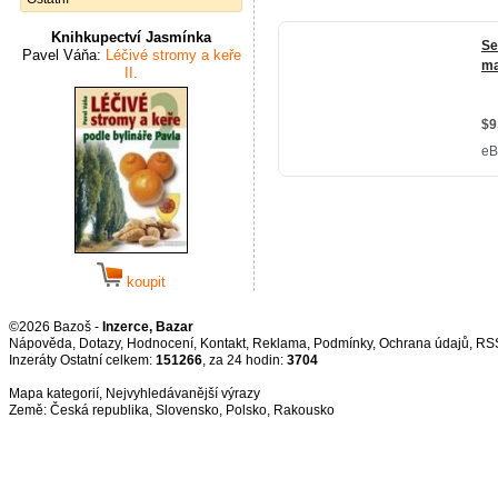
Knihkupectví Jasmínka
Pavel Váňa:
Léčivé stromy a keře
II.
koupit
©2026 Bazoš -
Inzerce, Bazar
Nápověda
,
Dotazy
,
Hodnocení
,
Kontakt
,
Reklama
,
Podmínky
,
Ochrana údajů
,
RS
Inzeráty Ostatní celkem:
151266
, za 24 hodin:
3704
Mapa kategorií
,
Nejvyhledávanější výrazy
Země:
Česká republika
,
Slovensko
,
Polsko
,
Rakousko