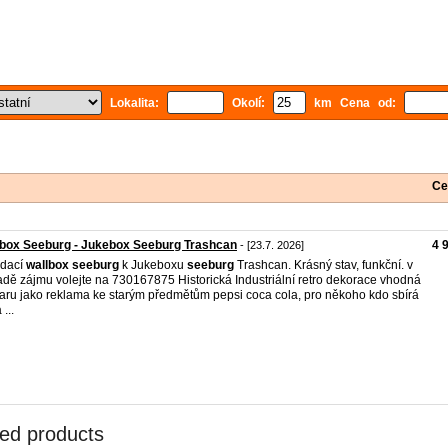
Lokalita:
Okolí:
km Cena od:
Ce
box Seeburg - Jukebox Seeburg Trashcan
4 
- [23.7. 2026]
ádací
wallbox
seeburg
k Jukeboxu
seeburg
Trashcan. Krásný stav, funkční. v
adě zájmu volejte na 730167875 Historická Industriální retro dekorace vhodná
aru jako reklama ke starým předmětům pepsi coca cola, pro někoho kdo sbírá
 ...