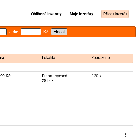
Oblíbené inzeráty
Moje inzeráty
Přidat inzerát
- do:
Kč
na
Lokalita
Zobrazeno
999 Kč
Praha - východ
120 x
281 63