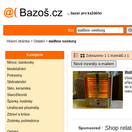
... bazar pro každého
Co:
Hlavní stránka
>
Ostatní
>
wallbox seeburg
Kategorie
Zobrazeno 1-1 inzerátů z 1
Mince, bankovky
Nové inzeráty e-mailem
Modelářství
Wall
Potraviny
Ovl
Sběratelství
příp
do b
Sklo, keramika
rekla
Starožitnosti
Šperky, hodinky
Umělecké předměty
Zdraví a krása
Známky, pohlednice
Ostatní