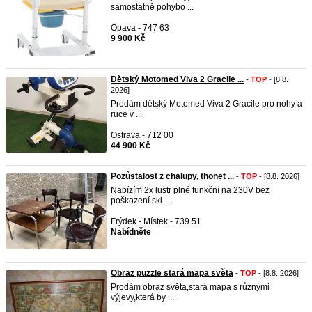
samostatně pohybo ...
Opava - 747 63
9 900 Kč
Dětský Motomed Viva 2 Gracile ...
-
TOP
- [8.8.
2026]
Prodám dětský Motomed Viva 2 Gracile pro nohy a
ruce v ...
Ostrava - 712 00
44 900 Kč
Pozůstalost z chalupy, thonet ...
-
TOP
- [8.8. 2026]
Nabízím 2x lustr plné funkční na 230V bez
poškození skl ...
Frýdek - Místek - 739 51
Nabídněte
Obraz puzzle stará mapa světa
-
TOP
- [8.8. 2026]
Prodám obraz světa,stará mapa s různými
výjevy,která by ...