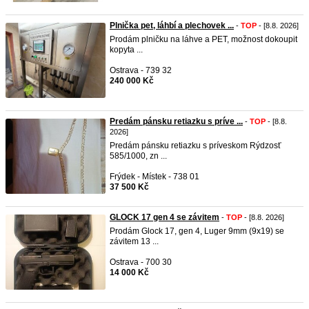
Plnička pet, láhbí a plechovek ...
-
TOP
- [8.8. 2026]
Prodám plničku na láhve a PET, možnost dokoupit
kopyta ...
Ostrava - 739 32
240 000 Kč
Predám pánsku retiazku s príve ...
-
TOP
- [8.8.
2026]
Predám pánsku retiazku s príveskom Rýdzosť
585/1000, zn ...
Frýdek - Místek - 738 01
37 500 Kč
GLOCK 17 gen 4 se závitem
-
TOP
- [8.8. 2026]
Prodám Glock 17, gen 4, Luger 9mm (9x19) se
závitem 13 ...
Ostrava - 700 30
14 000 Kč