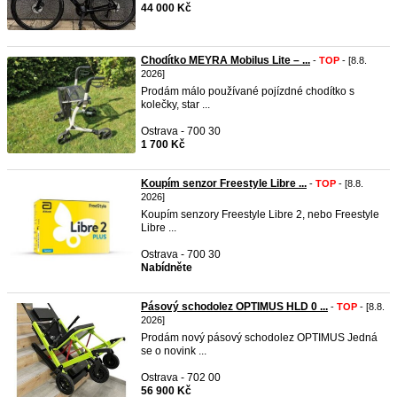
44 000 Kč
Chodítko MEYRA Mobilus Lite – ...
-
TOP
- [8.8.
2026]
Prodám málo používané pojízdné chodítko s
kolečky, star ...
Ostrava - 700 30
1 700 Kč
Koupím senzor Freestyle Libre ...
-
TOP
- [8.8.
2026]
Koupím senzory Freestyle Libre 2, nebo Freestyle
Libre ...
Ostrava - 700 30
Nabídněte
Pásový schodolez OPTIMUS HLD 0 ...
-
TOP
- [8.8.
2026]
Prodám nový pásový schodolez OPTIMUS Jedná
se o novink ...
Ostrava - 702 00
56 900 Kč