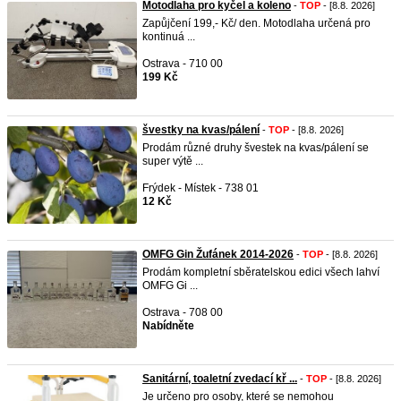
Motodlaha pro kyčel a koleno
-
TOP
- [8.8. 2026]
Zapůjčení 199,- Kč/ den. Motodlaha určená pro
kontinuá ...
Ostrava - 710 00
199 Kč
švestky na kvas/pálení
-
TOP
- [8.8. 2026]
Prodám různé druhy švestek na kvas/pálení se
super výtě ...
Frýdek - Místek - 738 01
12 Kč
OMFG Gin Žufánek 2014-2026
-
TOP
- [8.8. 2026]
Prodám kompletní sběratelskou edici všech lahví
OMFG Gi ...
Ostrava - 708 00
Nabídněte
Sanitární, toaletní zvedací kř ...
-
TOP
- [8.8. 2026]
Je určeno pro osoby, které se nemohou