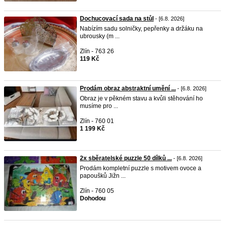
Dochucovací sada na stůl
- [6.8. 2026]
Nabízím sadu solničky, pepřenky a držáku na
ubrousky (m ...
Zlín - 763 26
119 Kč
Prodám obraz abstraktní umění ...
- [6.8. 2026]
Obraz je v pěkném stavu a kvůli stěhování ho
musíme pro ...
Zlín - 760 01
1 199 Kč
2x sběratelské puzzle 50 dílků ...
- [6.8. 2026]
Prodám kompletní puzzle s motivem ovoce a
papoušků Jižn ...
Zlín - 760 05
Dohodou