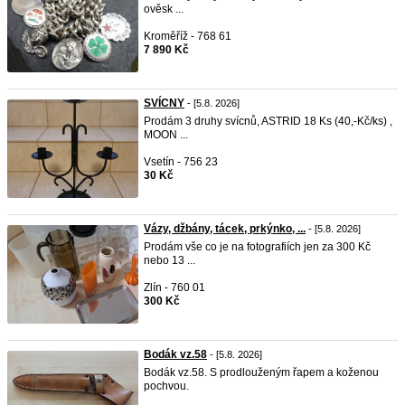
ověsk ...
Kroměříž - 768 61
7 890 Kč
SVÍCNY
- [5.8. 2026]
Prodám 3 druhy svícnů, ASTRID 18 Ks (40,-Kč/ks) ,
MOON ...
Vsetín - 756 23
30 Kč
Vázy, džbány, tácek, prkýnko, ...
- [5.8. 2026]
Prodám vše co je na fotografiích jen za 300 Kč
nebo 13 ...
Zlín - 760 01
300 Kč
Bodák vz.58
- [5.8. 2026]
Bodák vz.58. S prodlouženým řapem a koženou
pochvou.