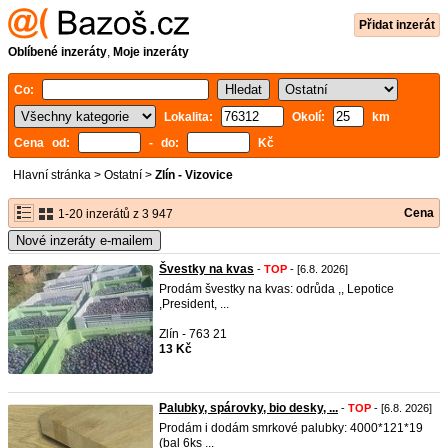
Přidat inzerát
Oblíbené inzeráty
,
Moje inzeráty
Co:
Lokalita:
Okolí:
km
Cena od:
- do:
Kč
Hlavní stránka
>
Ostatní
>
Zlín - Vizovice
Cena
1-20 inzerátů z 3 947
Nové inzeráty e-mailem
Švestky na kvas
-
TOP
- [6.8. 2026]
Prodám švestky na kvas: odrůda ,, Lepotice
,President, ...
Zlín - 763 21
13 Kč
Palubky, spárovky, bio desky, ...
-
TOP
- [6.8. 2026]
Prodám i dodám smrkové palubky: 4000*121*19
(bal 6ks ...