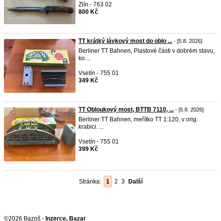
Zlín - 763 02
800 Kč
TT krátký lávkový most do oblo ...
- [5.8. 2026]
Berliner TT Bahnen, Plastové části v dobrém stavu,
ko ...
Vsetín - 755 01
349 Kč
TT Obloukový most, BTTB 7110, ...
- [5.8. 2026]
Berliner TT Bahnen, meřítko TT 1:120, v orig.
krabici. ...
Vsetín - 755 01
399 Kč
Stránka:
1
2
3
Další
©2026 Bazoš -
Inzerce, Bazar