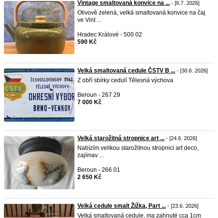
Vintage smaltovaná konvice na ...
- [6.7. 2026]
Olivově zelená, velká smaltovaná konvice na čaj
ve Vint ...
Hradec Králové - 500 02
590 Kč
Velká smaltovaná cedule ČSTV B ...
- [30.6. 2026]
Z obří sbírky cedulí Tělesná výchova
Beroun - 267 29
7 000 Kč
Velká starožitná stropnice art ...
- [24.6. 2026]
Nabízím velikou starožitnou stropnici art deco,
zajímav ...
Beroun - 266 01
2 650 Kč
Velká cedule smalt Žižka, Part ...
- [23.6. 2026]
Velká smaltovaná cedule, ma zahnuté cca 1cm