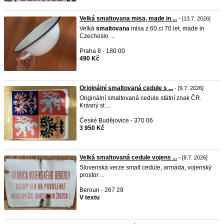
Velká smaltovana misa, made in ...
- [13.7. 2026]
Velká
smaltovana
misa z 60.ci 70.let, made in
Czechoslo ...
Praha 8 - 180 00
490 Kč
Originální smaltovaná cedule s ...
- [9.7. 2026]
Originální smaltovaná cedule státní znak ČR.
Krásný st ...
České Budějovice - 370 06
3 950 Kč
Velká smaltovaná cedule vojens ...
- [8.7. 2026]
Slovenská verze smalt cedule, armáda, vojenský
prostor ...
Beroun - 267 29
V textu