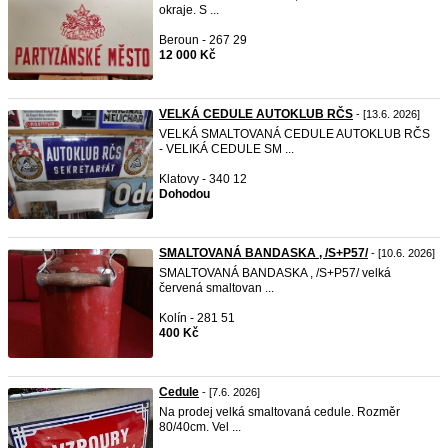
okraje. S ...
Beroun - 267 29
12 000 Kč
VELKÁ CEDULE AUTOKLUB RČS
- [13.6. 2026]
VELKÁ SMALTOVANÁ CEDULE AUTOKLUB RČS
- VELIKÁ CEDULE SM ...
Klatovy - 340 12
Dohodou
SMALTOVANÁ BANDASKA , /S+P57/
- [10.6. 2026]
SMALTOVANÁ BANDASKA , /S+P57/ velká
červená smaltovan ...
Kolín - 281 51
400 Kč
Cedule
- [7.6. 2026]
Na prodej velká smaltovaná cedule. Rozměr
80/40cm. Vel ...