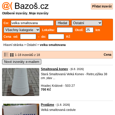
Přidat inzerát
Oblíbené inzeráty
,
Moje inzeráty
Co:
Lokalita:
Okolí:
km
Cena od:
- do:
Kč
Hlavní stránka
>
Ostatní
>
velka smaltovana
Cena
1-18 inzerátů z 18
Nové inzeráty e-mailem
Smaltovaná konev
- [6.8. 2026]
Stará Smaltovaná Velká Konev - Retro,výška 38
cm ,stav ...
Hradec Králové - 503 27
700 Kč
Prodáme
- [1.8. 2026]
Velká smaltovaná cedule