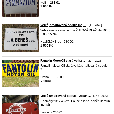
Kolín - 281 61
1 000 Kč
Velká, smaltovaná cedule Ing. ...
- [1.8. 2026]
Velká smaltovaná cedule ŽULOVÁ DLAŽBA (1935)
– 83×55 cm ...
Havlíčkův Brod - 580 01
1 500 Kč
Fantolin MotorOil stará velká ...
- [29.7. 2026]
Fantolin Motor Oil stará velká smaltovaná cedule,
2 ...
Praha 6 - 160 00
V textu
Velká smaltovaná cedule - JEDN ...
- [27.7. 2026]
Rozměry: 98 x 48 cm. Pouze osobní odběr Beroun.
Inzerát ...
Beroun - 266 01