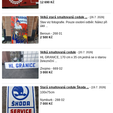
12 690 Kč
Velká stará smaltovaná cedule ...
- [26.7. 2026]
Stav viz fotografie. Pouze osobní odběr. Nález při
úkli ...
Beroun - 268 01
2 500 Kč
Velká smaltovaná cedule
- [20.7. 2026]
HL GRANICE, 170 cm x 35 cm,jedná se o starou
železniční ...
Znojmo - 669 02
3 000 Kč
Stará smaltovaná cedule Škoda ...
- [19.7. 2026]
100x75cm
Nymburk - 288 02
7 000 Kč