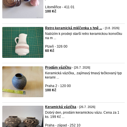
Litoměřice - 411 01
100 Kč
Retro keramická mléčenka s hně ...
- [3.8. 2026]
Nabízím k prodeji starší retro keramickou konvičku
na m ...
Plzeň - 326 00
60 Kč
Prodám vázičku
- [26.7. 2026]
Keramická vázička,. zajímavý tmavý tečkovaný typ
kerami ...
Praha 2 - 120 00
100 Kč
Keramická vázička
- [26.7. 2026]
Dobrý den, prodám keramickou vázu. Cena za 1
ks. 199 Kč ...
Praha - západ - 252 10