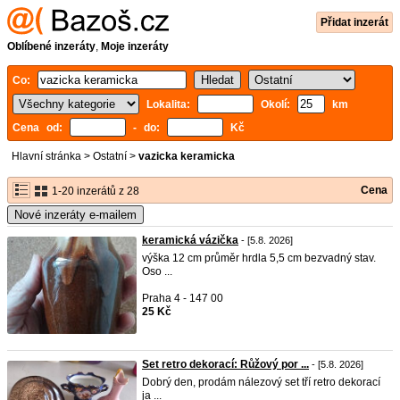
Přidat inzerát
Oblíbené inzeráty
,
Moje inzeráty
Co:
Lokalita:
Okolí:
km
Cena od:
- do:
Kč
Hlavní stránka
>
Ostatní
>
vazicka keramicka
Cena
1-20 inzerátů z 28
Nové inzeráty e-mailem
keramická vázička
- [5.8. 2026]
výška 12 cm průměr hrdla 5,5 cm bezvadný stav.
Oso ...
Praha 4 - 147 00
25 Kč
Set retro dekorací: Růžový por ...
- [5.8. 2026]
Dobrý den, prodám nálezový set tří retro dekorací
ja ...