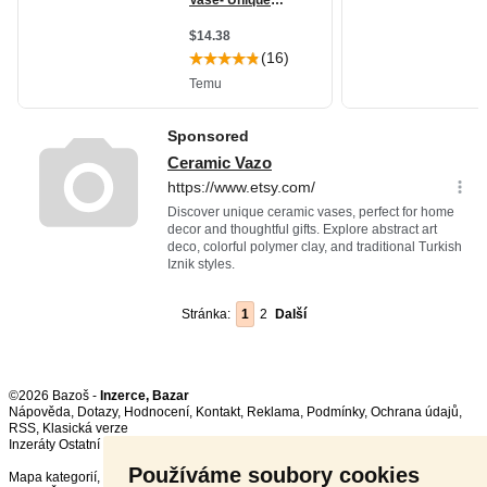
Stránka:
1
2
Další
©2026 Bazoš -
Inzerce, Bazar
Nápověda
,
Dotazy
,
Hodnocení
,
Kontakt
,
Reklama
,
Podmínky
,
Ochrana údajů
,
RSS
,
Inzeráty Ostatní celkem:
151333
, za 24 hodin:
3690
Používáme soubory cookies
Mapa kategorií
,
Nejvyhledávanější výrazy