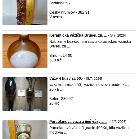
(Vzhledem k ...
Český Krumlov - 382 91
V textu
Keramická vázička Brusel, zn. ...
- [8.7. 2026]
Nabízím v bezvadném stavu keramickou vázičku
Brusel, zn ...
Brno - 614 00
300 Kč
Vázy 4 kusy za 60,-
- [5.7. 2026]
váza keramická 50,- vázička kovová modro zlatá
20,- a ...
Kolín - 280 02
20 Kč
Porcelánová váza a jiné vázy a ...
- [4.7. 2026]
Porcelánová váza tři grácie 400Kč, bílá vázička
modrým ...