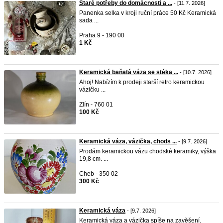
Staré potřeby do domácnosti a ...
- [11.7. 2026]
Panenka selka v kroji ruční práce 50 Kč Keramická
sada ...
Praha 9 - 190 00
1 Kč
Keramická baňatá váza se stéka ...
- [10.7. 2026]
Ahoj! Nabízím k prodeji starší retro keramickou
vázičku ...
Zlín - 760 01
100 Kč
Keramická váza, vázička, chods ...
- [9.7. 2026]
Prodám keramickou vázu chodské keramiky, výška
19,8 cm. ...
Cheb - 350 02
300 Kč
Keramická váza
- [9.7. 2026]
Keramická váza a vázička spíše na zavěšení.