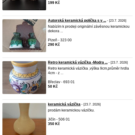
199 Kč
Autorská keramická polička s v ...
- [23.7. 2026]
Nabízím k prodeji originální závěsnou keramickou
dekora ...
Plzeň - 323 00
290 Kč
Retro keramická vázička -Modra ...
- [23.7. 2026]
Retro keramická vázička ,výška 9cm,průměr hrdla
4cm - z ...
Břeclav - 693 01
50 Kč
keramická vázička
- [23.7. 2026]
prodám keramickou vázičku.
Jičín - 506 01
350 Kč