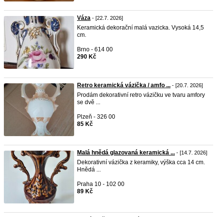
Váza
- [22.7. 2026]
Keramická dekorační malá vazicka. Vysoká 14,5
cm.
Brno - 614 00
290 Kč
Retro keramická vázička / amfo ...
- [20.7. 2026]
Prodám dekorativní retro vázičku ve tvaru amfory
se dvě ...
Plzeň - 326 00
85 Kč
Malá hnědá glazovaná keramická ...
- [14.7. 2026]
Dekorativní vázička z keramiky, výška cca 14 cm.
Hnědá ...
Praha 10 - 102 00
89 Kč