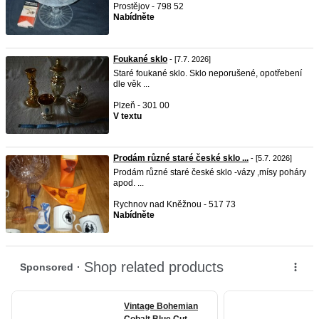
Prostějov - 798 52
Nabídněte
Foukané sklo
- [7.7. 2026]
Staré foukané sklo. Sklo neporušené, opotřebení
dle věk ...
Plzeň - 301 00
V textu
Prodám různé staré české sklo ...
- [5.7. 2026]
Prodám různé staré české sklo -vázy ,mísy poháry
apod. ...
Rychnov nad Kněžnou - 517 73
Nabídněte