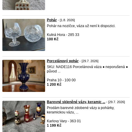
Pohár
- [1.8. 2026]
Pohár na nozičce, váza už není k dispozici.
Kutná Hora - 285 33
100 Kč
Porcelánový pohár
- [29.7. 2026]
SKU: NADE116 Porcelánová váza ● neporušená ●
původ ...
Praha 10 - 100 00
1 200 Kč
Barevné skleněné vázy, keramic ...
- [29.7. 2026]
Prodám barevné zdobené vázy a pohárky,
keramickou vázu, ...
Karlovy Vary - 363 01
1 199 Kč