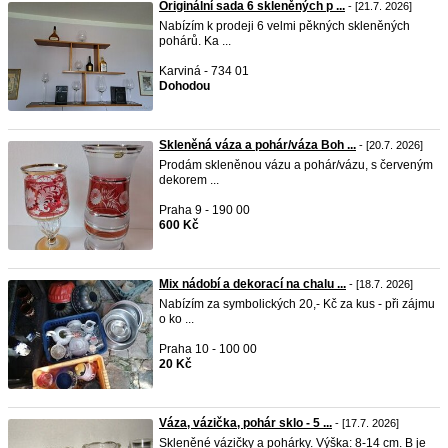
Originální sada 6 skleněných p ...
- [21.7. 2026]
Nabízím k prodeji 6 velmi pěkných skleněných
pohárů. Ka ...
Karviná - 734 01
Dohodou
Skleněná váza a pohár/váza Boh ...
- [20.7. 2026]
Prodám skleněnou vázu a pohár/vázu, s červeným
dekorem ...
Praha 9 - 190 00
600 Kč
Mix nádobí a dekorací na chalu ...
- [18.7. 2026]
Nabízím za symbolických 20,- Kč za kus - při zájmu
o ko ...
Praha 10 - 100 00
20 Kč
Váza, vázička, pohár sklo - 5 ...
- [17.7. 2026]
Skleněné vázičky a pohárky. Výška: 8-14 cm. B je