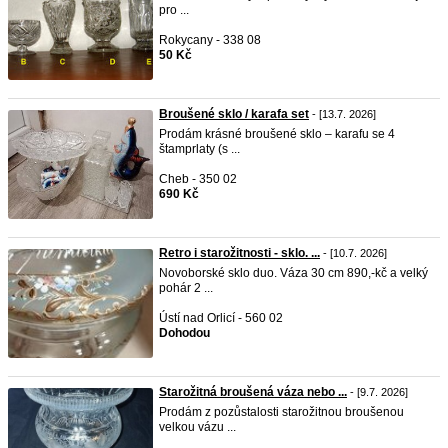
pro ...
Rokycany - 338 08
50 Kč
Broušené sklo / karafa set
- [13.7. 2026]
Prodám krásné broušené sklo – karafu se 4
štamprlaty (s ...
Cheb - 350 02
690 Kč
Retro i starožitnosti - sklo. ...
- [10.7. 2026]
Novoborské sklo duo. Váza 30 cm 890,-kč a velký
pohár 2 ...
Ústí nad Orlicí - 560 02
Dohodou
Starožitná broušená váza nebo ...
- [9.7. 2026]
Prodám z pozůstalosti starožitnou broušenou
velkou vázu ...