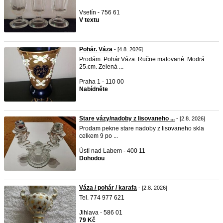
Vsetín - 756 61
V textu
Pohár. Váza
- [4.8. 2026]
Prodám. Pohár.Váza. Ručne malované. Modrá
25.cm. Zelená ...
Praha 1 - 110 00
Nabídněte
Stare vázy/nadoby z lisovaneho ...
- [2.8. 2026]
Prodam pekne stare nadoby z lisovaneho skla
celkem 9 po ...
Ústí nad Labem - 400 11
Dohodou
Váza / pohár / karafa
- [2.8. 2026]
Tel. 774 977 621
Jihlava - 586 01
79 Kč