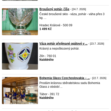
Broušený pohár, číše
- [24.7. 2026]
České broušené sklo - váza, pohár - váha přes 3
kg. ...
Hradec Králové - 500 09
1 499 Kč
Váza pohár přejímané opálové v ...
- [23.7. 2026]
Krásný a nepoškozený pohár.
Zlín - 760 01
Nabídněte
Bohemia Glass Czechoslovakia – ...
- [22.7. 2026]
Prodám krásnou sběratelskou sadu Bohemia
Glass z období ...
Tábor - 391 72
Nabídněte