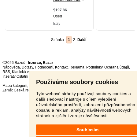
Stránka:
1
2
Další
©2026 Bazoš -
Inzerce, Bazar
Nápověda
,
Dotazy
,
Hodnocení
,
Kontakt
,
Reklama
,
Podmínky
,
Ochrana údajů
,
RSS
,
Inzeráty Ostatní celkem:
149688
, za 24 hodin:
3293
Používáme soubory cookies
Mapa kategorií
,
Nejvyhledávanější výrazy
Země:
Česká republika
,
Slovensko
,
Polsko
,
Rakousko
Tyto webové stránky používají soubory cookies a
další sledovací nástroje s cílem vylepšení
uživatelského prostředí, zobrazení přizpůsobeného
obsahu a reklam, analýzy návštěvnosti webových
stránek a zjištění zdroje návštěvnosti.
Souhlasím