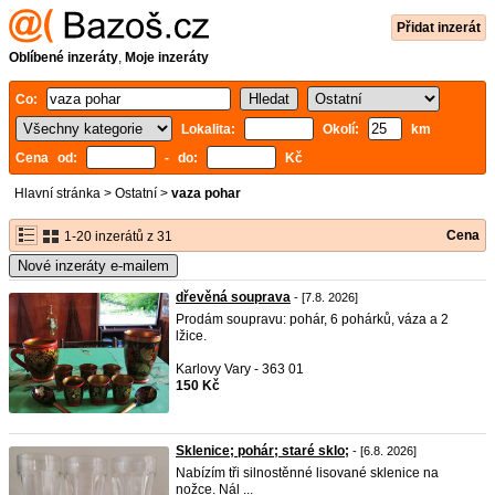
Přidat inzerát
Oblíbené inzeráty
,
Moje inzeráty
Co:
Lokalita:
Okolí:
km
Cena od:
- do:
Kč
Hlavní stránka
>
Ostatní
>
vaza pohar
Cena
1-20 inzerátů z 31
Nové inzeráty e-mailem
dřevěná souprava
- [7.8. 2026]
Prodám soupravu: pohár, 6 pohárků, váza a 2
lžice.
Karlovy Vary - 363 01
150 Kč
Sklenice; pohár; staré sklo;
- [6.8. 2026]
Nabízím tři silnostěnné lisované sklenice na
nožce. Nál ...