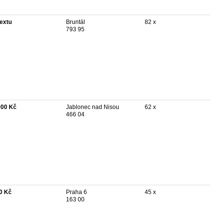
textu
Bruntál
82 x
793 95
000 Kč
Jablonec nad Nisou
62 x
466 04
0 Kč
Praha 6
45 x
163 00