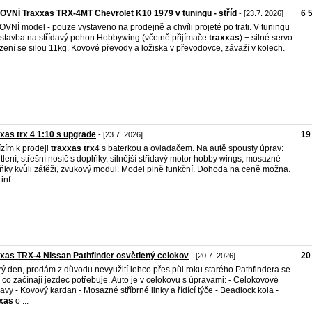
VNÍ Traxxas TRX-4MT Chevrolet K10 1979 v tuningu - stříd
6 
- [23.7. 2026]
VNÍ model - pouze vystaveno na prodejně a chvíli projeté po trati. V tuningu
estavba na střídavý pohon Hobbywing (včetně přijímače
traxxas
) + silné servo
ízení se silou 11kg. Kovové převody a ložiska v převodovce, závaží v kolech.
..
xas trx 4 1:10 s upgrade
19
- [23.7. 2026]
zím k prodeji
traxxas
trx
4 s baterkou a ovladačem. Na autě spousty úprav:
tlení, střešní nosíč s doplňky, silnější střídavý motor hobby wings, mosazné
ňky kvůli zátěži, zvukový modul. Model plně funkční. Dohoda na ceně možna.
inf ...
xas TRX-4 Nissan Pathfinder osvětlený celokov
20
- [20.7. 2026]
ý den, prodám z důvodu nevyužití lehce přes půl roku starého Pathfindera se
 co začínají jezdec potřebuje. Auto je v celokovu s úpravami: - Celokovové
avy - Kovový kardan - Mosazné stříbrné linky a řídící týče - Beadlock kola -
xxas
o ...