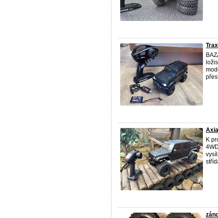
Tra
BAZA
loži
mode
přes
Axia
K pr
4WD 
vysí
stří
záno