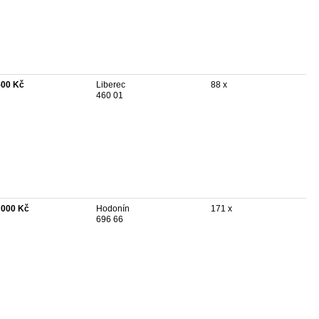
500 Kč
Liberec
88 x
460 01
 000 Kč
Hodonín
171 x
696 66