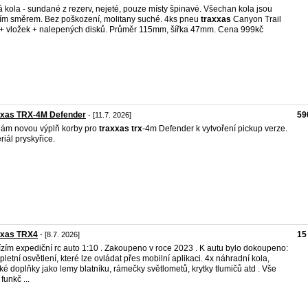
 kola - sundané z rezerv, nejeté, pouze místy špinavé. Všechan kola jsou
ím směrem. Bez poškození, molitany suché. 4ks pneu
traxxas
Canyon Trail
 + vložek + nalepených disků. Průměr 115mm, šířka 47mm. Cena 999kč
xxas TRX-4M Defender
59
- [11.7. 2026]
ám novou výplň korby pro
traxxas
trx
-4m Defender k vytvoření pickup verze.
riál pryskyřice.
xxas TRX4
15
- [8.7. 2026]
zím expediční rc auto 1:10 . Zakoupeno v roce 2023 . K autu bylo dokoupeno:
letní osvětlení, které lze ovládat přes mobilní aplikaci. 4x náhradní kola,
ké doplňky jako lemy blatníku, rámečky světlometů, krytky tlumičů atd . Vše
funkč ...