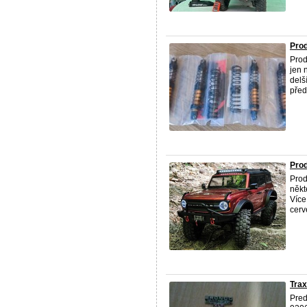
Prod
Prod
jen 
delš
předá
Pro
Prod
někt
Více
cerv
Trax
Pre