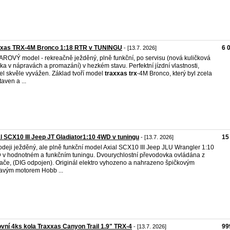
xxas TRX-4M Bronco 1:18 RTR v TUNINGU
6 
- [13.7. 2026]
ROVÝ model - rekreačně ježděný, plně funkční, po servisu (nová kuličková
ska v nápravách a promazání) v hezkém stavu. Perfektní jízdní vlastnosti,
l skvěle vyvážen. Základ tvoří model
traxxas
trx
-4M Bronco, který byl zcela
taven a ...
l SCX10 III Jeep JT Gladiator1:10 4WD v tuningu
15
- [13.7. 2026]
odeji ježděný, ale plně funkční model Axial SCX10 III Jeep JLU Wrangler 1:10
v hodnotném a funkčním tuningu. Dvourychlostní převodovka ovládána z
lače, (DIG odpojen). Originál elektro vyhozeno a nahrazeno špičkovým
davým motorem Hobb ...
vní 4ks kola Traxxas Canyon Trail 1.9" TRX-4
99
- [13.7. 2026]