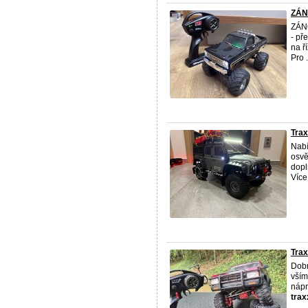
ZÁNO
ZÁNO
- př
na ř
Pro .
Trax
Nabí
osvě
dopl
Více 
Trax
Dobr
vším
nápr
tra