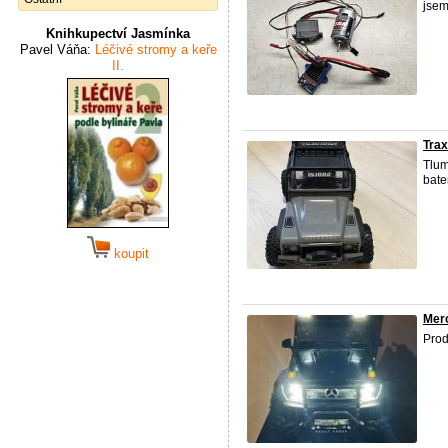
jsem
Knihkupectví Jasmínka
Pavel Váňa:
Léčivé stromy a keře
II.
Trax
Tlum
bate
koupit
Mer
Prod