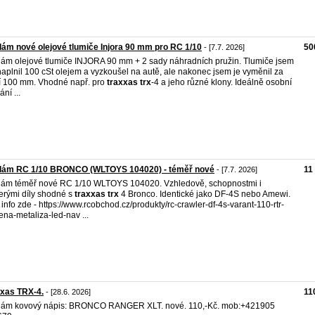
ám nové olejové tlumiče Injora 90 mm pro RC 1/10
50
- [7.7. 2026]
ám olejové tlumiče INJORA 90 mm + 2 sady náhradních pružin. Tlumiče jsem
naplnil 100 cSt olejem a vyzkoušel na autě, ale nakonec jsem je vyměnil za
í 100 mm. Vhodné např. pro
traxxas
trx
-4 a jeho různé klony. Ideálně osobní
ní ...
dám RC 1/10 BRONCO (WLTOYS 104020) - téměř nové
11
- [7.7. 2026]
ám téměř nové RC 1/10 WLTOYS 104020. Vzhledově, schopnostmi i
erými díly shodné s
traxxas
trx
4 Bronco. Identické jako DF-4S nebo Amewi.
 info zde - https://www.rcobchod.cz/produkty/rc-crawler-df-4s-varant-110-rtr-
ena-metaliza-led-nav ...
xas TRX-4.
11
- [28.6. 2026]
dám kovový nápis: BRONCO RANGER XLT. nové. 110,-Kč. mob:+421905