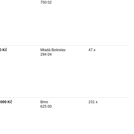
750 02
0 Kč
Mladá Boleslav
47 x
294 04
 000 Kč
Brno
231 x
625 00