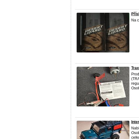
Přís
Na c
Trax
Prod
(TRA
regu
Osob
Inte
Nabí
Osob
celk