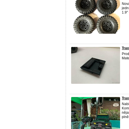
Nová
jedn
1.9"
Tra
Prod
Mate
Tra
Nabí
Komp
něja
plně 