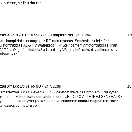
o v černé, šedé nebo čer ...
xas XL-5 HV + Titan 550 21T – kompletní set
1 
- [27.7. 2026]
ám kompletní pohonný set z RC auta
traxxas
. Součástí prodeje: * ✅
ulátor
traxxas
XL-5 HV Waterproof * ✅ Stejnosměrný motor
traxxas
Titan
21T * ✅ Originální kabeláž a konektory Vše je plně funkční, v pěkném stavu,
závad. Regu ...
xxas Xmaxx 1/5 6s po GO
20
- [24.7. 2026]
dam
traxxas
XMAXX 4x4 VXL 1/5 v peknom stave bez problemu. Na vyber
ukam bud zelenu karoseriu alebo modru. JE PO KOMPLETNEJ GENERALKE:
y regulator Hobbywing Max6 8s -nove chladenie motora original
trx
-nove
ky loziska od motora po ...