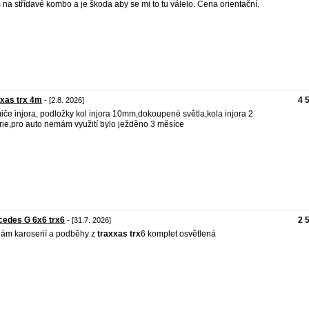
 na střídavé kombo a je škoda aby se mi to tu válelo. Cena orientační.
xas trx 4m
4 
- [2.8. 2026]
iče injora, podložky kol injora 10mm,dokoupené světla,kola injora 2
rie,pro auto nemám využití bylo ježděno 3 měsíce
cedes G 6x6 trx6
2 
- [31.7. 2026]
ám karoserií a podběhy z
traxxas
trx
6 komplet osvětlená