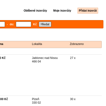
Oblíbené inzeráty
Moje inzeráty
Přidat inzerát
- do:
Kč
na
Lokalita
Zobrazeno
0 Kč
Jablonec nad Nisou
27 x
466 04
500 Kč
Plzeň
30 x
330 02