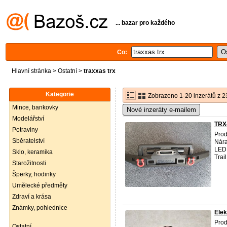
... bazar pro každého
Co:
Hlavní stránka
>
Ostatní
>
traxxas trx
Kategorie
Zobrazeno 1-20 inzerátů z 2
Mince, bankovky
Nové inzeráty e-mailem
Modelářství
TRX-
Potraviny
Prod
Sběratelství
Nára
LED 
Sklo, keramika
Trail,
Starožitnosti
Šperky, hodinky
Umělecké předměty
Zdraví a krása
Známky, pohlednice
Elek
Prod
Ostatní