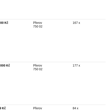
000 Kč
Přerov
167 x
750 02
 000 Kč
Přerov
177 x
750 02
9 Kč
Přerov
84 x