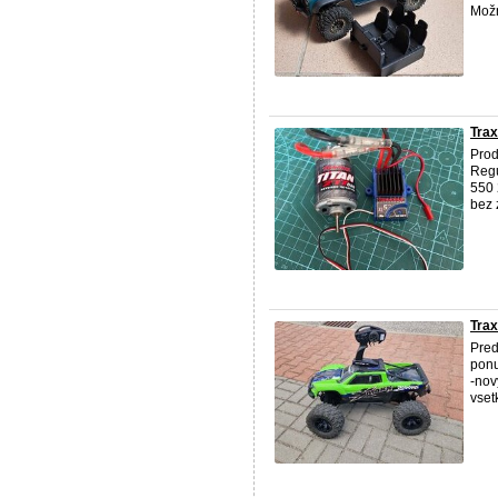
Možn
Trax
Prod
Reg
550 
bez 
Tra
Pre
pon
-nov
vset