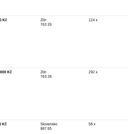
0 Kč
Zlín
124 x
763 26
 000 Kč
Zlín
292 x
763 26
0 Kč
Slovensko
58 x
987 65