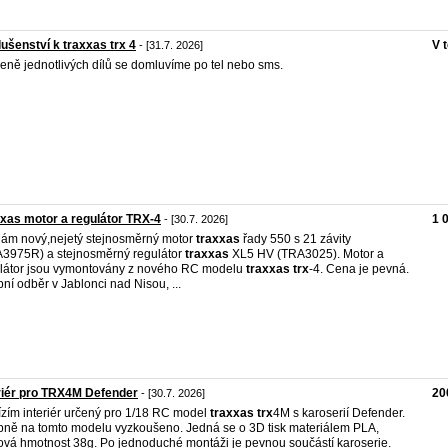
lušenství k traxxas trx 4
V 
- [31.7. 2026]
eně jednotlivých dílů se domluvíme po tel nebo sms.
xas motor a regulátor TRX-4
1 
- [30.7. 2026]
ám nový,nejetý stejnosměrný motor
traxxas
řady 550 s 21 závity
3975R) a stejnosměrný regulátor
traxxas
XL5 HV (TRA3025). Motor a
látor jsou vymontovány z nového RC modelu
traxxas
trx
-4. Cena je pevná.
ní odběr v Jablonci nad Nisou, ...
riér pro TRX4M Defender
20
- [30.7. 2026]
zím interiér určený pro 1/18 RC model
traxxas
trx
4M s karoserií Defender.
ně na tomto modelu vyzkoušeno. Jedná se o 3D tisk materiálem PLA,
ová hmotnost 38g. Po jednoduché montáži je pevnou součástí karoserie.