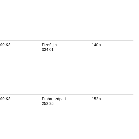
500 Kč
Plzeň-jih
140 x
334 01
500 Kč
Praha - západ
152 x
252 25