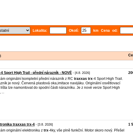
Lokalita:
Okolí:
km Cena od:
Ce
3
4 Sport High Trail - přední nárazník - NOVÉ
20
- [4.8. 2026]
ám originální kompletní přední nárazník z RC
traxxas
trx
-4 Sport High Trail.
zník je nový. Červená plastová oka,imitace navijáku. Originální osvětlovací
lišta lze namontovat do spodní části nárazníku. Je z nové verze Sport High
 ...
tronika traxxas trx-4
1 
- [3.8. 2026]
ám originální elektroniku z
trx
-4ky, vše plně funkční. Motor skoro nový. Přešel