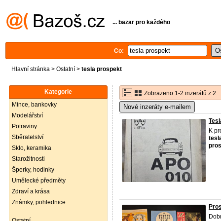
... bazar pro každého
Co:
Hlavní stránka
>
Ostatní
>
tesla prospekt
Kategorie
Zobrazeno 1-2 inzerátů z 2
Mince, bankovky
Nové inzeráty e-mailem
Modelářství
Tesl
Potraviny
K pr
Sběratelství
tesl
pro
Sklo, keramika
Starožitnosti
Šperky, hodinky
Umělecké předměty
Zdraví a krása
Známky, pohlednice
Pros
Dob
Ostatní