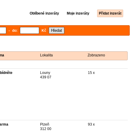
Oblíbené inzeráty
Moje inzeráty
Přidat inzerát
- do:
Kč
na
Lokalita
Zobrazeno
bídněte
Louny
15 x
439 07
arma
Plzeň
93 x
312 00