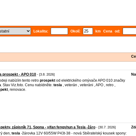
Lokalita:
Okolí:
km Cena od:
Ce
a prospekt - APO 010
Na
- [3.8. 2026]
odeji nabízím tento retro
prospekt
od elektrického omývače APO 010 značky
a
. Stav Viz.foto. Cenu nabídněte.
tesla
, veterán , veteráni , APO , retro ,
spekt
, renovace.
pekty, zápisník 71, Spona - yifan fengshun a Tesla -žáro
Zd
- [30.7. 2026]
rý den,
tesla
-žárovka 12V 60/55W P43t-38 - nová Sběratelský kousek spony: