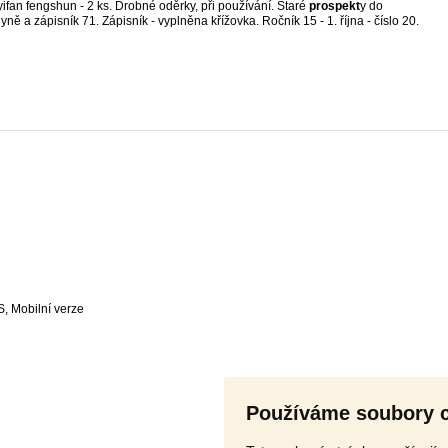
yifan fengshun - 2 ks. Drobné oděrky, při používání. Staré
prospekt
y do
yně a zápisník 71. Zápisník - vyplněna křížovka. Ročník 15 - 1. října - číslo 20.
S
,
Používáme soubory 