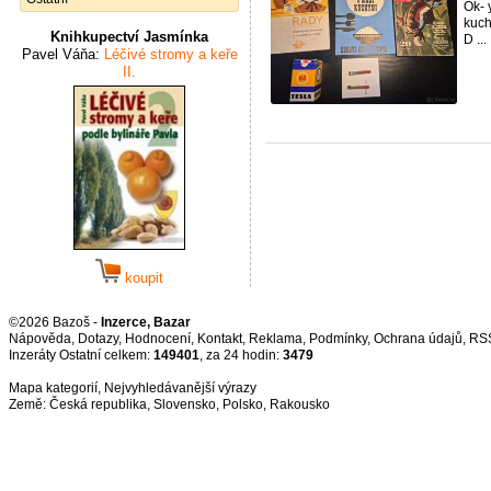
Ok- 
kuch
Knihkupectví Jasmínka
D ...
Pavel Váňa:
Léčivé stromy a keře
II.
koupit
©2026 Bazoš -
Inzerce, Bazar
Nápověda
,
Dotazy
,
Hodnocení
,
Kontakt
,
Reklama
,
Podmínky
,
Ochrana údajů
,
RS
Inzeráty Ostatní celkem:
149401
, za 24 hodin:
3479
Mapa kategorií
,
Nejvyhledávanější výrazy
Země:
Česká republika
,
Slovensko
,
Polsko
,
Rakousko