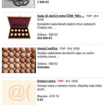
1 500 Kč
Sada 10 zlatých mincí ČNB "Měs ...
-
TOP
- [9.8.
2026]
Kompletní sada deseti zlatých mincí vydaných
Českou nár ...
Svitavy - 569 02
555 000 Kč
domácí vajíčka
-
TOP
- [9.8. 2026]
hledám odběratele domácích vajec ze svého
volného chovu ...
Svitavy - 568 02
Dohodou
Domaci vejce
-
TOP
- [9.8. 2026]
Domaci vejce z volneho chovu. Slepičky maji velky
prost ...
Blansko - 679 74
5 Kč