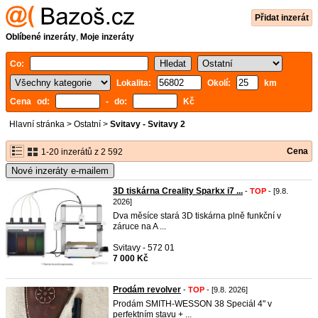
Přidat inzerát
Oblíbené inzeráty
,
Moje inzeráty
Co:
Lokalita:
Okolí:
km
Cena od:
- do:
Kč
Hlavní stránka
>
Ostatní
>
Svitavy - Svitavy 2
Cena
1-20 inzerátů z 2 592
Nové inzeráty e-mailem
3D tiskárna Creality Sparkx i7 ...
-
TOP
- [9.8.
2026]
Dva měsíce stará 3D tiskárna plně funkční v
záruce na A ...
Svitavy - 572 01
7 000 Kč
Prodám revolver
-
TOP
- [9.8. 2026]
Prodám SMITH-WESSON 38 Speciál 4" v
perfektním stavu + ...