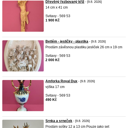
Dřevěný řezbovaný kříž
- [9.8. 2026]
14 cm x 41 cm
Svitavy - 569 53
1 900 Kč
Betlém - jesličky - plastika
- [9.8. 2026]
Prodám závěsnou plastiku jesliček 26 cm x 19 cm
Svitavy - 569 53
2 000 Kč
Amforka Royal Dux
- [9.8. 2026]
výška 17 cm
Svitavy - 569 53
490 Kč
Srnka a srneček
- [9.8. 2026]
Prodám sošky 12 a 13 cm Pouze jako set