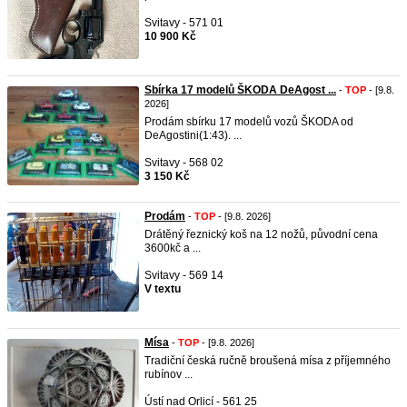
Svitavy - 571 01
10 900 Kč
Sbírka 17 modelů ŠKODA DeAgost ...
-
TOP
- [9.8.
2026]
Prodám sbírku 17 modelů vozů ŠKODA od
DeAgostini(1:43). ...
Svitavy - 568 02
3 150 Kč
Prodám
-
TOP
- [9.8. 2026]
Drátěný řeznický koš na 12 nožů, původní cena
3600kč a ...
Svitavy - 569 14
V textu
Mísa
-
TOP
- [9.8. 2026]
Tradiční česká ručně broušená mísa z příjemného
rubínov ...
Ústí nad Orlicí - 561 25