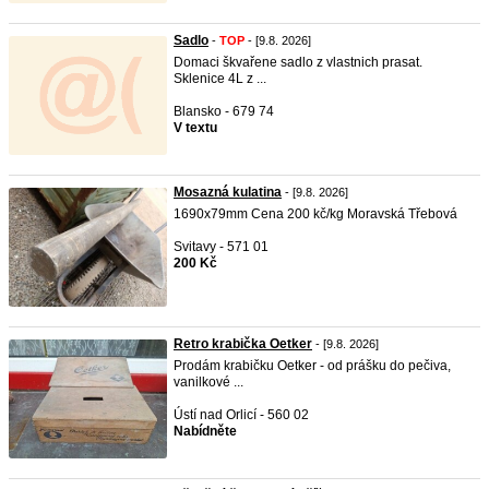
Sadlo
-
TOP
- [9.8. 2026]
Domaci škvařene sadlo z vlastnich prasat.
Sklenice 4L z ...
Blansko - 679 74
V textu
Mosazná kulatina
- [9.8. 2026]
1690x79mm Cena 200 kč/kg Moravská Třebová
Svitavy - 571 01
200 Kč
Retro krabička Oetker
- [9.8. 2026]
Prodám krabičku Oetker - od prášku do pečiva,
vanilkové ...
Ústí nad Orlicí - 560 02
Nabídněte