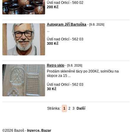
Ústí nad Orlicí - 560 02
200 Kč
Autogram Jiří Bartoška
- [9.8. 2026]
...
Ústí nad Orlicí - 562 03
300 Kč
Retro sklo
- [9.8. 2026]
Prodám skleněné tácy po 200Kč, solničku na
stopce za 15 ...
Ústí nad Orlicí - 562 03
30 Kč
Stránka:
1
2
3
Další
©2026 Bazoš -
Inzerce, Bazar