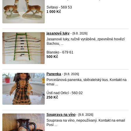
Svitavy - 569 53
1 000 Kč
jasanové luky
- [9.8. 2026]
Jasanové luky, ručně vyráběné, zpevněné hovězí
šlachou, ...
Blansko - 679 61
500 Kč
Panenka
- [9.8. 2026]
Porcelánová panenka, sběratelský kus. Kontakt na
emai ...
Ústí nad Orlicí - 560 02
250 Kč
Souprava na víno
- [9.8. 2026]
Souprava na víno, nepoužívaný. Kontakt na email
Posí ...