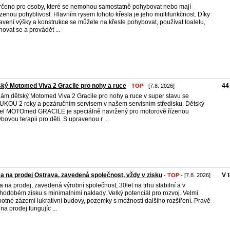
rčeno pro osoby, které se nemohou samostatně pohybovat nebo mají
enou pohyblivost. Hlavním rysem tohoto křesla je jeho multifunkčnost. Díky
avení výšky a konstrukce se můžete na křesle pohybovat, používat toaletu,
hovat se a provádět ...
ký Motomed Viva 2 Gracile pro nohy a ruce
44
-
TOP
- [7.8. 2026]
ám dětský Motomed Viva 2 Gracile pro nohy a ruce v super stavu se
KOU 2 roky a pozáručním servisem v našem servisním středisku. Dětský
l MOTOmed GRACILE je speciálně navržený pro motorově řízenou
bovou terapii pro děti. S upravenou r ...
a na prodej Ostrava, zavedená společnost, vždy v zisku
V 
-
TOP
- [7.8. 2026]
a na prodej, zavedená výrobní společnost, 30let na trhu stabilní a v
hodobém zisku s minimalnimi naklady. Velký potenciál pro rozvoj. Velmi
otné zázemí lukrativní budovy, pozemky s možností dalšího rozšíření. Pravě
 na prodej fungujíc ...