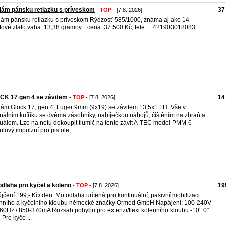
dám pánsku retiazku s príveskom
37
-
TOP
- [7.8. 2026]
ám pánsku retiazku s príveskom Rýdzosť 585/1000, známa aj ako 14-
tové zlato vaha: 13,38 gramov... cena: 37 500 Kč, tele.: +421903018083
CK 17 gen 4 se závitem
14
-
TOP
- [7.8. 2026]
ám Glock 17, gen 4, Luger 9mm (9x19) se závitem 13,5x1 LH. Vše v
inálním kufříku se dvěma zásobníky, nabíječkou nábojů, čištěním na zbraň a
álem. Lze na netu dokoupit tlumič na tento závit A-TEC model PMM-6
lový impulzní pro pistole, ...
dlaha pro kyčel a koleno
19
-
TOP
- [7.8. 2026]
jčení 199,- Kč/ den. Motodlaha určená pro kontinuální, pasivní mobilizaci
nního a kyčelního kloubu německé značky Ormed GmbH Napájení: 100-240V
-60Hz / 850-370mA Rozsah pohybu pro extenzi/flexi kolenního kloubu -10° 0°
 Pro kyče ...