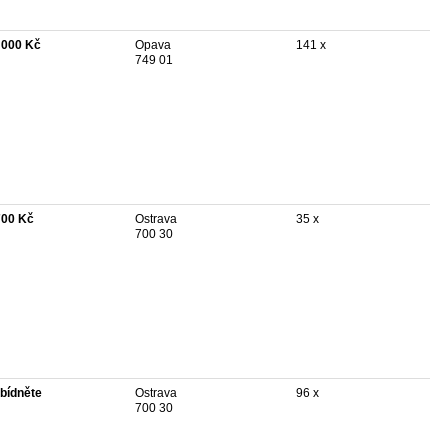
 000 Kč
Opava
141 x
749 01
700 Kč
Ostrava
35 x
700 30
bídněte
Ostrava
96 x
700 30