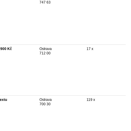
747 63
 900 Kč
Ostrava
17 x
712 00
textu
Ostrava
119 x
700 30