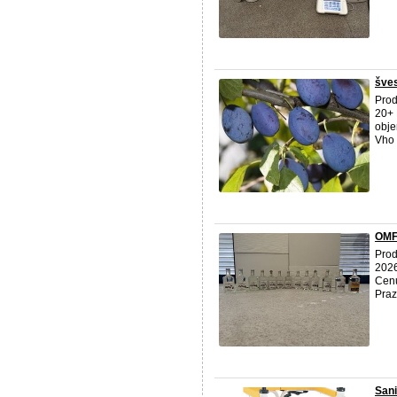
šves
Prod
20+ 
obje
Vho .
OMF
Prod
2026
Cenu
Praze
Sani