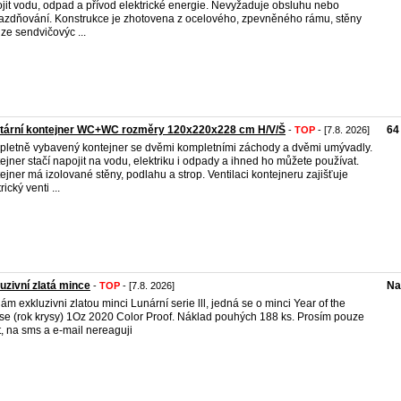
ojit vodu, odpad a přívod elektrické energie. Nevyžaduje obsluhu nebo
azdňování. Konstrukce je zhotovena z ocelového, zpevněného rámu, stěny
 ze sendvičovýc ...
itární kontejner WC+WC rozměry 120x220x228 cm H/V/Š
64
-
TOP
- [7.8. 2026]
letně vybavený kontejner se dvěmi kompletními záchody a dvěmi umývadly.
ejner stačí napojit na vodu, elektriku i odpady a ihned ho můžete používat.
ejner má izolované stěny, podlahu a strop. Ventilaci kontejneru zajišťuje
rický venti ...
uzivní zlatá mince
Na
-
TOP
- [7.8. 2026]
ám exkluzivni zlatou minci Lunární serie lll, jedná se o minci Year of the
e (rok krysy) 1Oz 2020 Color Proof. Náklad pouhých 188 ks. Prosím pouze
t, na sms a e-mail nereaguji