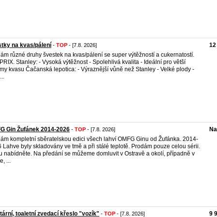
tky na kvas/pálení
12
-
TOP
- [7.8. 2026]
ám různé druhy švestek na kvas/pálení se super výtěžností a cukernatostí.
PRIX. Stanley: - Vysoká výtěžnost - Spolehlivá kvalita - Ideální pro větší
my kvasu Čačanská lepotica: - Výraznější vůně než Stanley - Velké plody -
..
G Gin Žufánek 2014-2026
Na
-
TOP
- [7.8. 2026]
ám kompletní sběratelskou edici všech lahví OMFG Ginu od Žufánka. 2014-
 Lahve byly skladovány ve tmě a při stálé teplotě. Prodám pouze celou sérii.
 nabídněte. Na předání se můžeme domluvit v Ostravě a okolí, případně v
, ...
tární, toaletní zvedací křeslo "vozík"
9 
-
TOP
- [7.8. 2026]