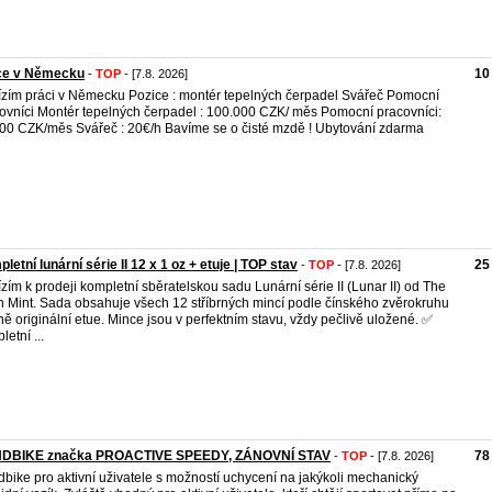
ce v Německu
10
-
TOP
- [7.8. 2026]
zím práci v Německu Pozice : montér tepelných čerpadel Svářeč Pomocní
ovníci Montér tepelných čerpadel : 100.000 CZK/ měs Pomocní pracovníci:
00 CZK/měs Svářeč : 20€/h Bavíme se o čisté mzdě ! Ubytování zdarma
letní lunární série II 12 x 1 oz + etuje | TOP stav
25
-
TOP
- [7.8. 2026]
zím k prodeji kompletní sběratelskou sadu Lunární série II (Lunar II) od The
h Mint. Sada obsahuje všech 12 stříbrných mincí podle čínského zvěrokruhu
ně originální etue. Mince jsou v perfektním stavu, vždy pečlivě uložené. ✅
etní ...
DBIKE značka PROACTIVE SPEEDY, ZÁNOVNÍ STAV
78
-
TOP
- [7.8. 2026]
bike pro aktivní uživatele s možností uchycení na jakýkoli mechanický