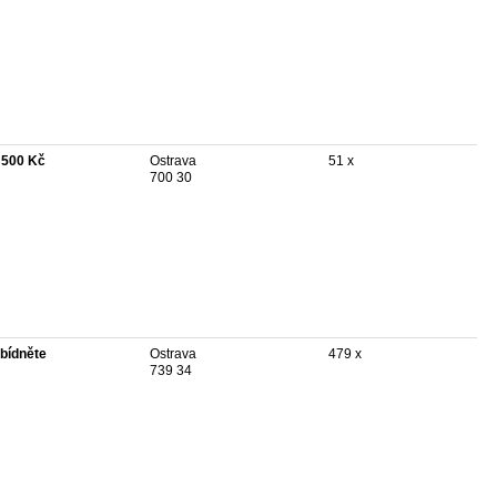
 500 Kč
Ostrava
51 x
700 30
bídněte
Ostrava
479 x
739 34