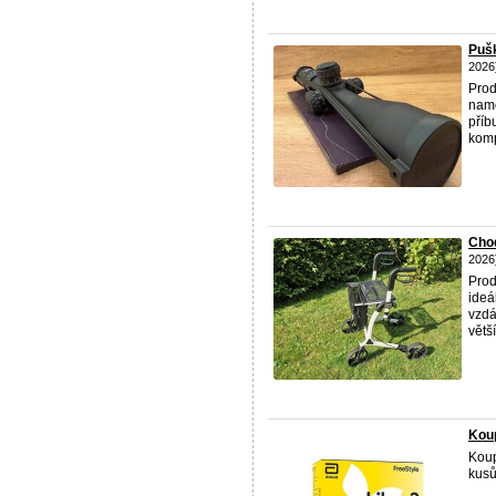
Puš
2026
Prod
namo
příb
komp
Chod
2026
Prod
ideá
vzdá
větš
Koup
Koup
kusů