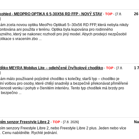
kohled - MEOPRO OPTIKA 6 5-30X56 RD FFP - NOVÝ STAV
26
-
TOP
- [7.8.
]
ám zcela novou optiku MeoPro Optika6 5–30x56 RD FFP, která nebyla nikdy
ntována ani použita v terénu. Optika byla kupována pro rodinného
uzného, který se nakonec rozhodl pro jiný model. Abych prodejci nezpůsobil
likace s vracením zbo ...
ítko MEYRA Mobilus Lite – odlehčené čtyřkolové chodítko
1 
-
TOP
- [7.8.
]
ám málo používané pojízdné chodítko s kolečky, starší typ – chodítko je
lní volbou pro osoby, které chtějí snadněji a bezpečně překonávat přiměřené
lenosti venku i pohyb v členitém interiéru. Tento typ chodítek má brzdy pro
í bezpečno ...
ím senzor Freestyle Libre 2
Na
-
TOP
- [7.8. 2026]
ím senzory Freestyle Libre 2, nebo Freestyle Libre 2 plus. Jeden nebo více
. Cenu nabídněte. Rychlé jednání.