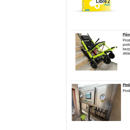
Pás
Prod
podo
bezp
sklá
Plni
Prod