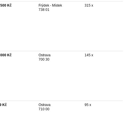
 500 Kč
Frýdek - Místek
315 x
738 01
 000 Kč
Ostrava
145 x
700 30
9 Kč
Ostrava
95 x
710 00