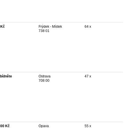
 Kč
Frýdek - Místek
64 x
738 01
bídněte
Ostrava
47 x
708 00
900 Kč
Opava
55 x