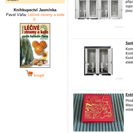
přip
vypr
Knihkupectví Jasmínka
jsou
Pavel Váňa:
Léčivé stromy a keře
II.
San
Komp
Kont
Kont
elekt
koupit
Exkl
Prod
Maus
vola