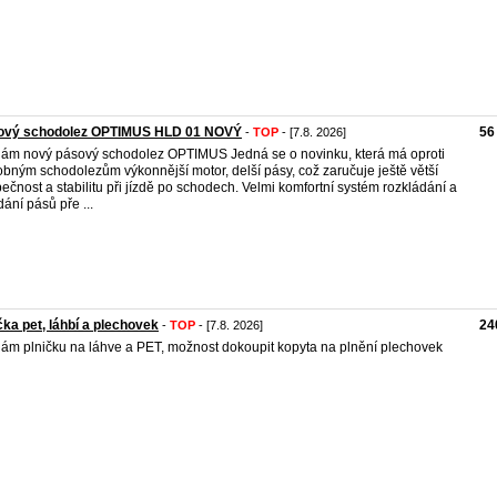
ový schodolez OPTIMUS HLD 01 NOVÝ
56
-
TOP
- [7.8. 2026]
ám nový pásový schodolez OPTIMUS Jedná se o novinku, která má oproti
bným schodolezům výkonnější motor, delší pásy, což zaručuje ještě větší
ečnost a stabilitu při jízdě po schodech. Velmi komfortní systém rozkládání a
dání pásů pře ...
čka pet, láhbí a plechovek
24
-
TOP
- [7.8. 2026]
ám plničku na láhve a PET, možnost dokoupit kopyta na plnění plechovek