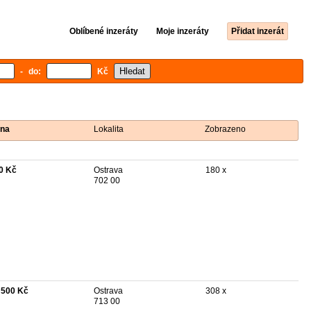
Oblíbené inzeráty
Moje inzeráty
Přidat inzerát
- do:
Kč
na
Lokalita
Zobrazeno
0 Kč
Ostrava
180 x
702 00
 500 Kč
Ostrava
308 x
713 00