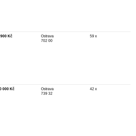
 900 Kč
Ostrava
59 x
702 00
0 000 Kč
Ostrava
42 x
739 32