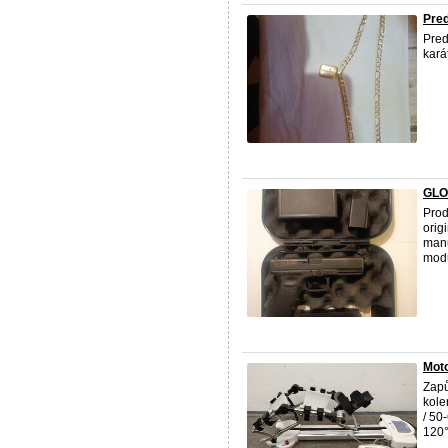
Pre
Pred
kará
GLO
Prod
orig
manu
modu
Moto
Zapů
kole
/ 50
120°