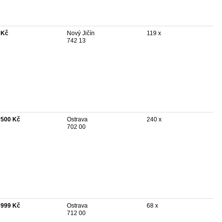
 Kč
Nový Jičín
119 x
742 13
 500 Kč
Ostrava
240 x
702 00
 999 Kč
Ostrava
68 x
712 00