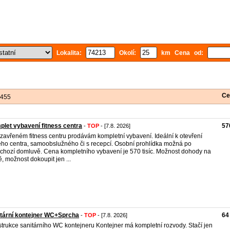
Lokalita:
Okolí:
km Cena od:
Ce
 455
let vybavení fitness centra
57
-
TOP
- [7.8. 2026]
zavřeném fitness centru prodávám kompletní vybavení. Ideální k otevření
ho centra, samoobslužného či s recepcí. Osobní prohlídka možná po
chozí domluvě. Cena kompletního vybavení je 570 tisíc. Možnost dohody na
ě, možnost dokoupit jen ...
tární kontejner WC+Sprcha
64
-
TOP
- [7.8. 2026]
trukce sanitárního WC kontejneru Kontejner má kompletní rozvody. Stačí jen