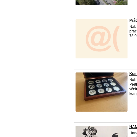
Prá
Nabí
prac
75.0
Komp
Nabí
Pert
včet
kompl
HAN
Hand