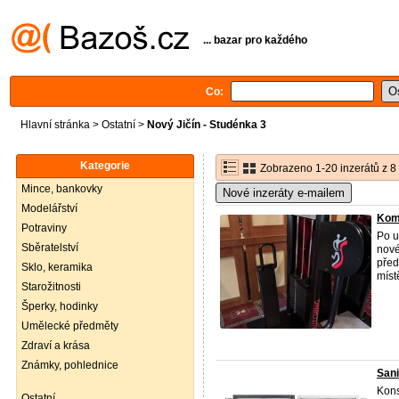
... bazar pro každého
Co:
Hlavní stránka
>
Ostatní
>
Nový Jičín - Studénka 3
Kategorie
Zobrazeno 1-20 inzerátů z 8
Mince, bankovky
Nové inzeráty e-mailem
Modelářství
Komp
Potraviny
Po u
Sběratelství
nové
před
Sklo, keramika
míst
Starožitnosti
Šperky, hodinky
Umělecké předměty
Zdraví a krása
Známky, pohlednice
Sani
Kons
Ostatní