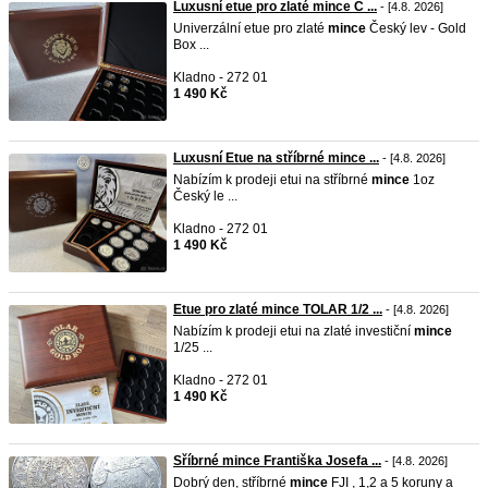
Luxusní etue pro zlaté mince Č ...
- [4.8. 2026]
Univerzální etue pro zlaté
mince
Český lev - Gold
Box ...
Kladno - 272 01
1 490 Kč
Luxusní Etue na stříbrné mince ...
- [4.8. 2026]
Nabízím k prodeji etui na stříbrné
mince
1oz
Český le ...
Kladno - 272 01
1 490 Kč
Etue pro zlaté mince TOLAR 1/2 ...
- [4.8. 2026]
Nabízím k prodeji etui na zlaté investiční
mince
1/25 ...
Kladno - 272 01
1 490 Kč
Sříbrné mince Františka Josefa ...
- [4.8. 2026]
Dobrý den, stříbrné
mince
FJI , 1,2 a 5 koruny a