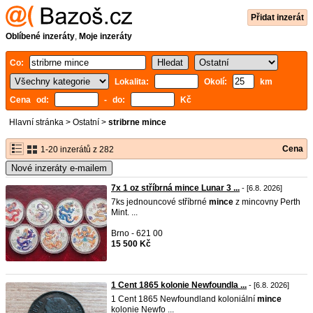
Přidat inzerát
Oblíbené inzeráty
,
Moje inzeráty
Co:
Lokalita:
Okolí:
km
Cena od:
- do:
Kč
Hlavní stránka
>
Ostatní
>
stribrne mince
Cena
1-20 inzerátů z 282
Nové inzeráty e-mailem
7x 1 oz stříbrná mince Lunar 3 ...
- [6.8. 2026]
7ks jednouncové stříbrné
mince
z mincovny Perth
Mint. ...
Brno - 621 00
15 500 Kč
1 Cent 1865 kolonie Newfoundla ...
- [6.8. 2026]
1 Cent 1865 Newfoundland koloniální
mince
kolonie Newfo ...