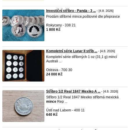
Investiční stříbro - Panda - 3 ...
- [4.8. 2026]
Prodám stříbrné mince,poštovné dle přepravce
Rokycany - 338 21
1 800 Kč
Kompletní série Lunar II stříb ...
- [4.8. 2026]
Kompletní série stříbrných 1 oz (31,1 g) mincí
Australi ...
Ostrava - 700 30
24 000 Kč
Stříbro 1/2 Real 1847 Mexiko A ...
- [4.8. 2026]
Stříbro 1/2 Real 1847 Mexiko stříbrná mexická
mince
Rep ...
Ústí nad Labem - 400 11
640 Kč