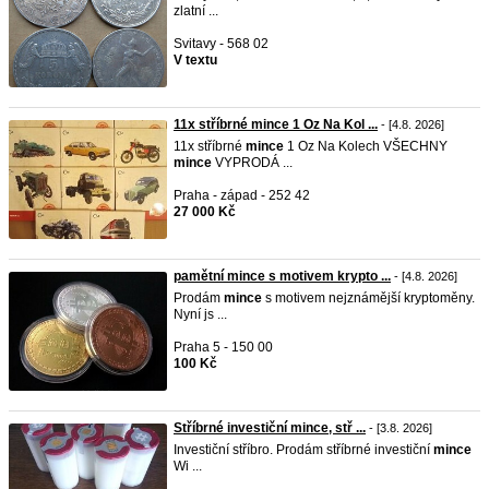
zlatní ...
Svitavy - 568 02
V textu
11x stříbrné mince 1 Oz Na Kol ...
- [4.8. 2026]
11x stříbrné
mince
1 Oz Na Kolech VŠECHNY
mince
VYPRODÁ ...
Praha - západ - 252 42
27 000 Kč
pamětní mince s motivem krypto ...
- [4.8. 2026]
Prodám
mince
s motivem nejznámější kryptoměny.
Nyní js ...
Praha 5 - 150 00
100 Kč
Stříbrné investiční mince, stř ...
- [3.8. 2026]
Investiční stříbro. Prodám stříbrné investiční
mince
Wi ...