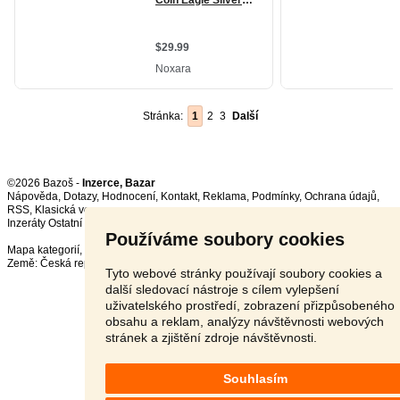
Stránka:
1
2
3
Další
©2026 Bazoš -
Inzerce, Bazar
Nápověda
,
Dotazy
,
Hodnocení
,
Kontakt
,
Reklama
,
Podmínky
,
Ochrana údajů
,
RSS
,
Inzeráty Ostatní celkem:
150837
, za 24 hodin:
3515
Používáme soubory cookies
Mapa kategorií
,
Nejvyhledávanější výrazy
Země:
Česká republika
,
Slovensko
,
Polsko
,
Rakousko
Tyto webové stránky používají soubory cookies a
další sledovací nástroje s cílem vylepšení
uživatelského prostředí, zobrazení přizpůsobeného
obsahu a reklam, analýzy návštěvnosti webových
stránek a zjištění zdroje návštěvnosti.
Souhlasím