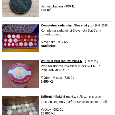
Ústí nad Labem - 400 11
690 Kč
Kompletná sada mincí Slovenský ...
- [6.8. 2026]
Kompletná sada mincí Slovenský štát Cena
dohodou/ na ...
Slovensko - 987 65
Nabídněte
WIENER PHILHARMONIKER
- [5.8. 2026]
Prodam stříbrné investiční
mince
WIENER
PHILHARMONIKER. ...
Frýdek - Místek - 738 01
1 650 Kč
Stříbrné říšské 5 marky, stříb ...
- [5.8. 2026]
14 kusů Originály , stříbro Svastika, kostel I lepš ...
Vyškov - 682 01
15 000 Kč