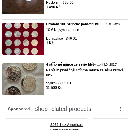
Hodonín - 695 01
1 490 Kč
Prodam 10€ stribrne pametni mi ...
- [3.8. 2026]
10 € Nejvyši nabidce
Domažlice - 346 01
1 Kč
4 stříbrné mince ze série Mýty ...
- [3.8. 2026]
Nabízím první čtyři stříbrné
mince
ze série britské
mýt ...
Vyškov - 685 01
11 500 Kč