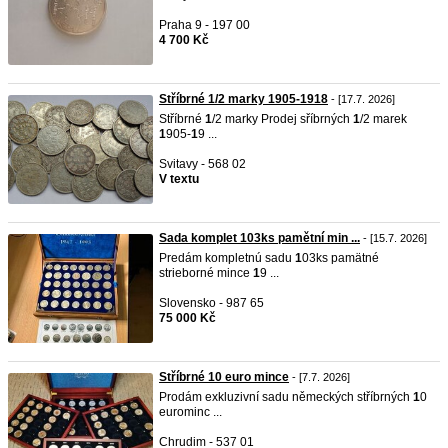
Praha 9 - 197 00
4 700 Kč
Stříbrné 1/2 marky 1905-1918
- [17.7. 2026]
Stříbrné
1
/2 marky Prodej sříbrných
1
/2 marek
1
905-
1
9 ...
Svitavy - 568 02
V textu
Sada komplet 103ks pamětní min ...
- [15.7. 2026]
Predám kompletnú sadu
1
03ks pamätné
strieborné mince
1
9 ...
Slovensko - 987 65
75 000 Kč
Stříbrné 10 euro mince
- [7.7. 2026]
Prodám exkluzivní sadu německých stříbrných
1
0
eurominc ...
Chrudim - 537 01