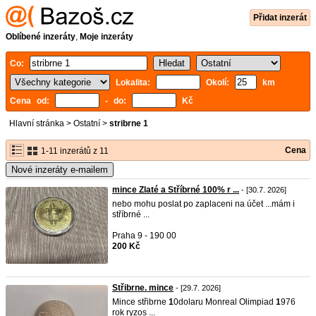
Přidat inzerát
Oblíbené inzeráty
,
Moje inzeráty
Co:
Lokalita:
Okolí:
km
Cena od:
- do:
Kč
Hlavní stránka
>
Ostatní
>
stribrne 1
Cena
1-11 inzerátů z 11
Nové inzeráty e-mailem
mince Zlaté a Stříbrné 100% r ...
- [30.7. 2026]
nebo mohu poslat po zaplaceni na účet ...mám i
stříbrné ...
Praha 9 - 190 00
200 Kč
Střibrne. mince
- [29.7. 2026]
Mince střibrne
1
0dolaru Monreal Olimpiad
1
976
rok ryzos ...