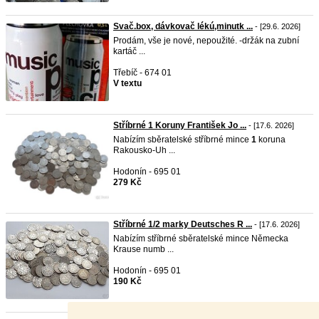
Svač.box, dávkovač lékú,minutk ...
- [29.6. 2026]
Prodám, vše je nové, nepoužité. -držák na zubní
kartáč ...
Třebíč - 674 01
V textu
Stříbrné 1 Koruny František Jo ...
- [17.6. 2026]
Nabízím sběratelské stříbrné mince
1
koruna
Rakousko-Uh ...
Hodonín - 695 01
279 Kč
Stříbrné 1/2 marky Deutsches R ...
- [17.6. 2026]
Nabízím stříbrné sběratelské mince Německa
Krause numb ...
Hodonín - 695 01
190 Kč