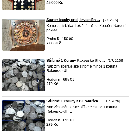
45 000 Kč
Staroměstský orloj- investiční ...
- [5.7. 2026]
Kompletní sbírka. Leštěná ražba. Koupě z Národní
poklad ...
Praha 5 - 150 00
7 000 Kč
Stříbrné 1 Koruny Rakousko Uhe ...
- [1.7. 2026]
Nabízím sběratelské stříbrné mince
1
koruna
Rakousko-Uh ...
Hodonín - 695 01
279 Kč
Stříbrné 1 koruny KB František ...
- [1.7. 2026]
Nabízím sběratelské stříbrné mince
1
koruna
Rakousko-Uh ...
Hodonín - 695 01
279 Kč