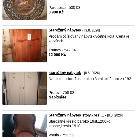
Pardubice - 530 03
3 900 Kč
Starožitný nábytek
- [9.8. 2026]
Prodám očíslovaný nábytek včetně kola. Cena je
za všech ...
Trutnov - 542 34
12 000 Kč
starožitný nábytek
- [8.8. 2026]
Nabízím: - starožitnou bílou šatní skříň, cca z r.192
...
Přerov - 750 02
Nabídněte
Starožitny nábytek stoly,kresl ...
- [8.8. 2026]
Starožitné křeslo baroko 19st.1200kc
krasne,kreslo 1910 ...
Vsetín - 756 55