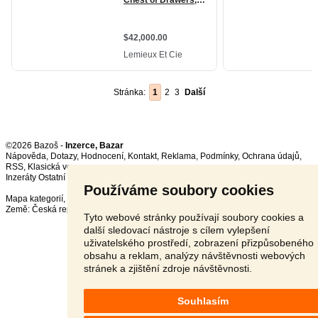
Stránka:
1
2
3
Další
©2026 Bazoš -
Inzerce, Bazar
Nápověda
,
Dotazy
,
Hodnocení
,
Kontakt
,
Reklama
,
Podmínky
,
Ochrana údajů
,
RSS
,
Inzeráty Ostatní celkem:
149708
, za 24 hodin:
3338
Používáme soubory cookies
Mapa kategorií
,
Nejvyhledávanější výrazy
Země:
Česká republika
,
Slovensko
,
Polsko
,
Rakousko
Tyto webové stránky používají soubory cookies a
další sledovací nástroje s cílem vylepšení
uživatelského prostředí, zobrazení přizpůsobeného
obsahu a reklam, analýzy návštěvnosti webových
stránek a zjištění zdroje návštěvnosti.
Souhlasím