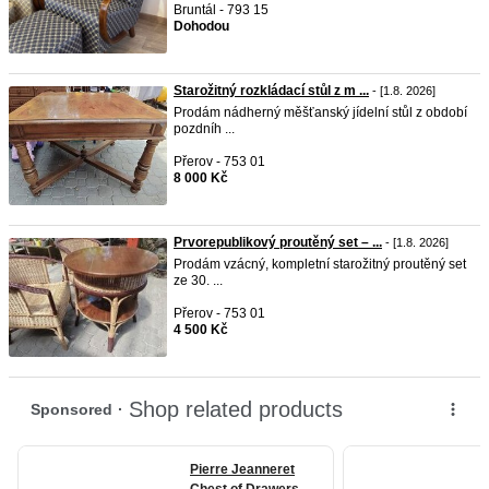
Bruntál - 793 15
Dohodou
Starožitný rozkládací stůl z m ...
- [1.8. 2026]
Prodám nádherný měšťanský jídelní stůl z období
pozdníh ...
Přerov - 753 01
8 000 Kč
Prvorepublikový proutěný set – ...
- [1.8. 2026]
Prodám vzácný, kompletní starožitný proutěný set
ze 30. ...
Přerov - 753 01
4 500 Kč