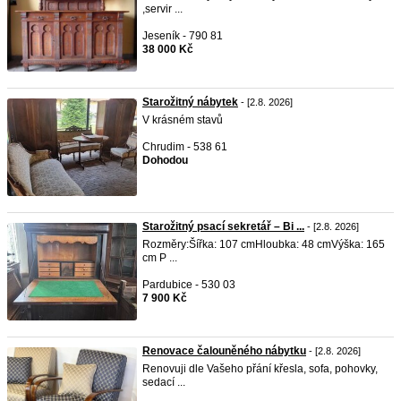
,servir ...
Jeseník - 790 81
38 000 Kč
Starožitný nábytek
- [2.8. 2026]
V krásném stavů
Chrudim - 538 61
Dohodou
Starožitný psací sekretář – Bi ...
- [2.8. 2026]
Rozměry:Šířka: 107 cmHloubka: 48 cmVýška: 165
cm P ...
Pardubice - 530 03
7 900 Kč
Renovace čalouněného nábytku
- [2.8. 2026]
Renovuji dle Vašeho přání křesla, sofa, pohovky,
sedací ...