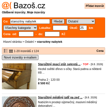
Přidat inzerát
Oblíbené inzeráty
,
Moje inzeráty
Co:
Lokalita:
Okolí:
km
Cena od:
- do:
Kč
Hlavní stránka
>
Ostatní
>
starozitny nabytek
Cena
1-20 inzerátů z 124
Nové inzeráty e-mailem
Starožitný psací stůl, sekretá ...
-
TOP
- [9.8. 2026]
Hezké světlé dřevo s očky. Stará patina a některé
lišt ...
Praha 2 - 120 00
8 500 Kč
Starožitný měděný talíř na zeď ...
- [9.8. 2026]
Nabízím k prodeji výjimečný, masivní měděný
dekorativní ...