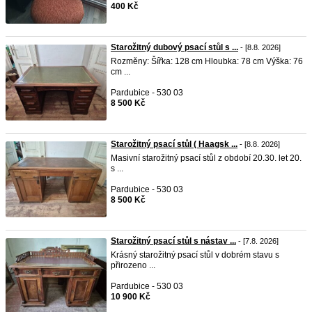
400 Kč
Starožitný dubový psací stůl s ...
- [8.8. 2026]
Rozměny: Šířka: 128 cm Hloubka: 78 cm Výška: 76
cm ...
Pardubice - 530 03
8 500 Kč
Starožitný psací stůl ( Haagsk ...
- [8.8. 2026]
Masivní starožitný psací stůl z období 20.30. let 20.
s ...
Pardubice - 530 03
8 500 Kč
Starožitný psací stůl s nástav ...
- [7.8. 2026]
Krásný starožitný psací stůl v dobrém stavu s
přirozeno ...
Pardubice - 530 03
10 900 Kč