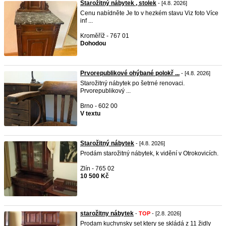
Starožitný nábytek , stolek
- [4.8. 2026]
Cenu nabídněte Je to v hezkém stavu Viz foto Více
inf ...
Kroměříž - 767 01
Dohodou
Prvorepublikové ohýbané polokř ...
- [4.8. 2026]
Starožitný nábytek po šetrné renovaci.
Prvorepublikový ...
Brno - 602 00
V textu
Starožitný nábytek
- [4.8. 2026]
Prodám starožitný nábytek, k vidění v Otrokovicích.
Zlín - 765 02
10 500 Kč
starožitny nábytek
-
TOP
- [2.8. 2026]
Prodam kuchynsky set ktery se skládá z 11 židly