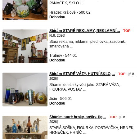
PANÁČEK, SKLO i ...
Hradec Králové - 500 02
Dohodou
Sbírám STARÉ REKLAMY, REKLAMNÍ ...
-
TOP
-
[6.8. 2026]
Stará reklama, reklamní plechovka, zásobník,
smaltovaná ...
Trutnov - 544 01
Dohodou
Sbírám STARÉ VÁZY, HUTNÍ SKLO, ...
-
TOP
- [6.8.
2026]
Sháním do sbírky věci jako: STARÁ VÁZA,
FIGURKA, POSTAV ...
Jičín - 506 01
Dohodou
Sháním staré hrnky, sošky, fig ...
-
TOP
- [6.8.
2026]
STARÁ SOŠKA, FIGURKA, POSTAVIČKA, HRNEK,
HRNEČEK, HRNÍČ ...