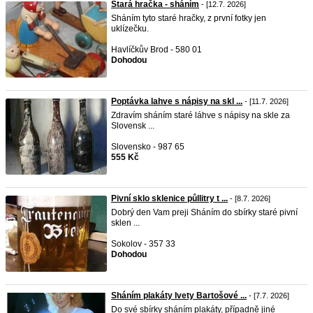
Stará hračka - sháním
- [12.7. 2026]
Sháním tyto staré hračky, z první fotky jen
uklízečku.
Havlíčkův Brod - 580 01
Dohodou
Poptávka lahve s nápisy na skl ...
- [11.7. 2026]
Zdravím sháním staré láhve s nápisy na skle za
Slovensk ...
Slovensko - 987 65
555 Kč
Pivní sklo sklenice půllitry t ...
- [8.7. 2026]
Dobrý den Vam preji Sháním do sbírky staré pivní
sklen ...
Sokolov - 357 33
Dohodou
Sháním plakáty Ivety Bartošové ...
- [7.7. 2026]
Do své sbírky sháním plakáty, případně jiné