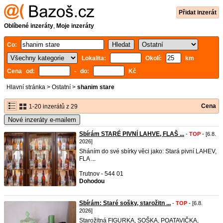
Přidat inzerát
Oblíbené inzeráty
,
Moje inzeráty
Co:
Lokalita:
Okolí:
km
Cena od:
- do:
Kč
Hlavní stránka
>
Ostatní
>
shanim stare
Cena
1-20 inzerátů z 29
Nové inzeráty e-mailem
Sbírám STARÉ PIVNÍ LAHVE, FLAŠ ...
-
TOP
- [6.8.
2026]
Sháním do své sbírky věci jako: Stará pivní LAHEV,
FLA ...
Trutnov - 544 01
Dohodou
Sbírám: Staré sošky, starožitn ...
-
TOP
- [6.8.
2026]
Starožitná FIGURKA, SOŠKA, POATAVIČKA,