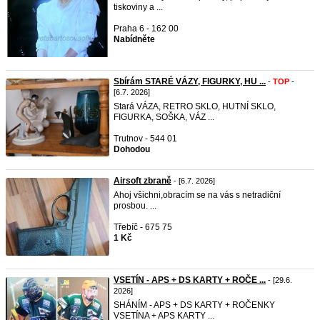
tiskoviny a ...
Praha 6 - 162 00
Nabídněte
Sbírám STARÉ VÁZY, FIGURKY, HU ...
-
TOP
-
[6.7. 2026]
Stará VÁZA, RETRO SKLO, HUTNÍ SKLO,
FIGURKA, SOŠKA, VÁZ ...
Trutnov - 544 01
Dohodou
Airsoft zbraně
- [6.7. 2026]
Ahoj všichni, ​obracím se na vás s netradiční
prosbou. ...
Třebíč - 675 75
1 Kč
VSETÍN - APS + DS KARTY + ROČE ...
- [29.6.
2026]
SHÁNÍM - APS + DS KARTY + ROČENKY
VSETÍNA + APS KARTY ...