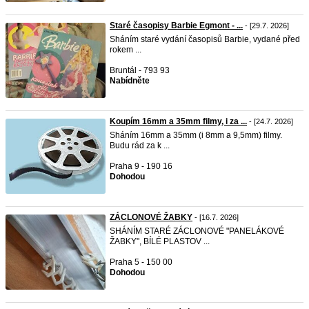
Staré časopisy Barbie Egmont - ...
- [29.7. 2026]
Sháním staré vydání časopisů Barbie, vydané před
rokem ...
Bruntál - 793 93
Nabídněte
Koupím 16mm a 35mm filmy, i za ...
- [24.7. 2026]
Sháním 16mm a 35mm (i 8mm a 9,5mm) filmy.
Budu rád za k ...
Praha 9 - 190 16
Dohodou
ZÁCLONOVÉ ŽABKY
- [16.7. 2026]
SHÁNÍM STARÉ ZÁCLONOVÉ "PANELÁKOVÉ
ŽABKY", BÍLÉ PLASTOV ...
Praha 5 - 150 00
Dohodou