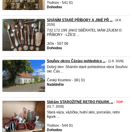
Trutnov - 541 01
Dohodou
SHÁNÍM STARÉ PŘÍBORY A JINÉ PŘ ...
- [4.8.
2026]
732 172 199 JAKO SBĚRATEL MÁM ZÁJEM O:
PŘÍBORY - LŽÍCE ...
Jičín - 507 06
Dohodou
Souňov okres Čáslav pohlednice ...
- [1.8. 2026]
Dobrý den. Sháním staré pohlednice obce Souňov
okr. Čás ...
Český Krumlov - 381 01
Nabídněte
Sbírám STAROŽITNÉ RETRO FIGURK ...
-
TOP
-
[31.7. 2026]
Stará váza, vázička, hutní sklo, porcelán, retro
figurk ...
Trutnov - 544 01
Dohodou