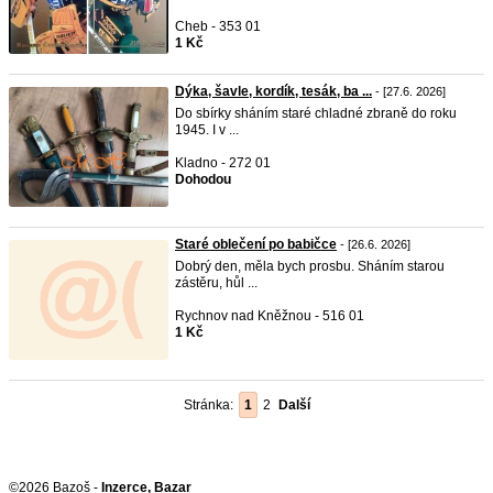
Cheb - 353 01
1 Kč
Dýka, šavle, kordík, tesák, ba ...
- [27.6. 2026]
Do sbírky sháním staré chladné zbraně do roku
1945. I v ...
Kladno - 272 01
Dohodou
Staré oblečení po babičce
- [26.6. 2026]
Dobrý den, měla bych prosbu. Sháním starou
zástěru, hůl ...
Rychnov nad Kněžnou - 516 01
1 Kč
Stránka:
1
2
Další
©2026 Bazoš -
Inzerce, Bazar