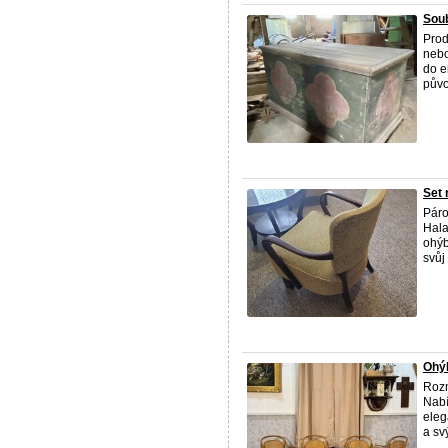
Soub
Prod
nebo
do e
půvo
Set 
Páro
Hala
ohýb
svůj
Ohýb
Rozm
Nabí
eleg
a sv