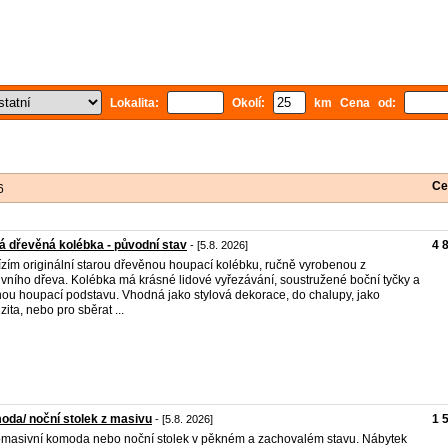
Lokalita:
Okolí:
km Cena od:
Ce
6
á dřevěná kolébka - původní stav
4 
- [5.8. 2026]
zím originální starou dřevěnou houpací kolébku, ručně vyrobenou z
vního dřeva. Kolébka má krásné lidové vyřezávání, soustružené boční tyčky a
ou houpací podstavu. Vhodná jako stylová dekorace, do chalupy, jako
zita, nebo pro sběrat ...
da/ noční stolek z masivu
1 
- [5.8. 2026]
masivní komoda nebo noční stolek v pěkném a zachovalém stavu. Nábytek