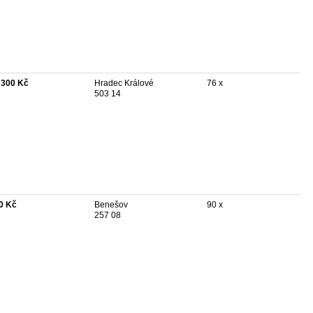
 300 Kč
Hradec Králové
76 x
503 14
0 Kč
Benešov
90 x
257 08