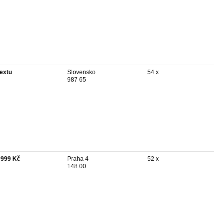
textu
Slovensko
54 x
987 65
 999 Kč
Praha 4
52 x
148 00