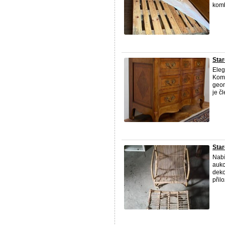
komb
Star
Eleg
Komo
geom
je čl
Star
Nabí
aukc
deko
přilo