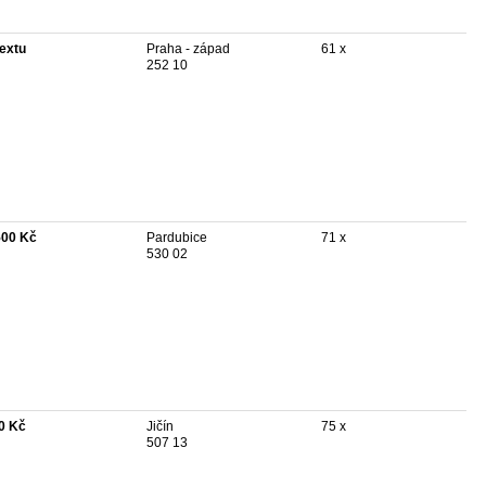
textu
Praha - západ
61 x
252 10
500 Kč
Pardubice
71 x
530 02
0 Kč
Jičín
75 x
507 13