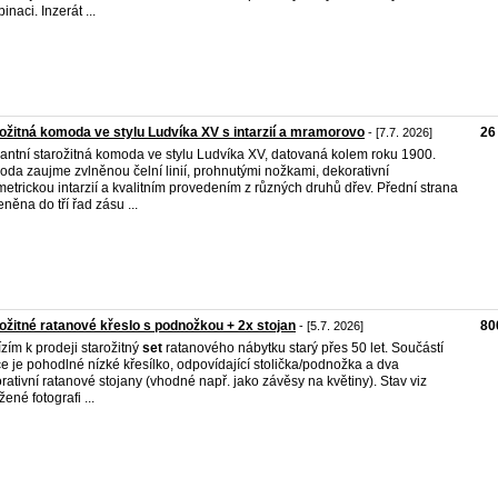
inaci. Inzerát ...
ožitná komoda ve stylu Ludvíka XV s intarzií a mramorovo
26
- [7.7. 2026]
antní starožitná komoda ve stylu Ludvíka XV, datovaná kolem roku 1900.
da zaujme zvlněnou čelní linií, prohnutými nožkami, dekorativní
etrickou intarzií a kvalitním provedením z různých druhů dřev. Přední strana
eněna do tří řad zásu ...
ožitné ratanové křeslo s podnožkou + 2x stojan
80
- [5.7. 2026]
zím k prodeji starožitný
set
ratanového nábytku starý přes 50 let. Součástí
e je pohodlné nízké křesílko, odpovídající stolička/podnožka a dva
rativní ratanové stojany (vhodné např. jako závěsy na květiny). Stav viz
žené fotografi ...