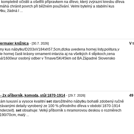
 kompletně očistili a ošetřili přípravkem na dřevo, který zvýrazní kresbu dřeva
máhá chránit povrch při běžném používání. Velmi bytelný a stabilní kus
tku, žádná l ...
ermaier knižnica
V 
- [30.7. 2026]
ny kus nábytku!D203xV184xh57,5cm,dlzka uvedena hornej listy,politura,v
de hornej časti krásny ornament-intarzia aj na všetkých 4 stĺpikoch,cena
á!1600eur osobný odber v Trnave/SK/45km od BA Západné Slovensko
- 2x příborník, komoda, stůl 1870-1914
49
- [29.7. 2026]
ám luxusní a vysoce kvalitní
set
starožitného nábytku bohatě zdobený ručně
závanými detaily vyrobený ze 100 % přírodního dřeva v období 1870-1914
nderzeit).
set
obsahuje: Velký příborník s mramorovou deskou o rozměrech
190/70cm, malý ...