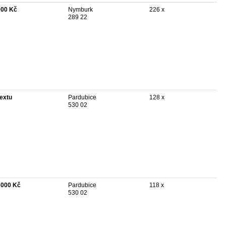
000 Kč
Nymburk
226 x
289 22
textu
Pardubice
128 x
530 02
 000 Kč
Pardubice
118 x
530 02