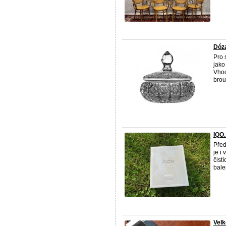
Dóza
Pro 
jako
Vhod
brou
IQO
Před
je i
čist
balen
Velk