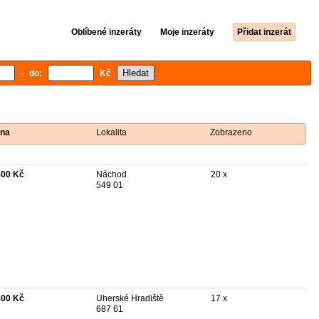
Oblíbené inzeráty
Moje inzeráty
Přidat inzerát
- do:
Kč
na
Lokalita
Zobrazeno
800 Kč
Náchod
20 x
549 01
500 Kč
Uherské Hradiště
17 x
687 61