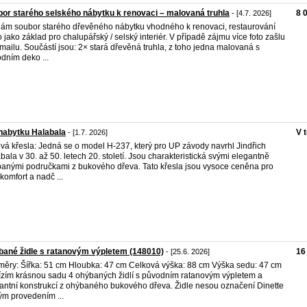
or starého selského nábytku k renovaci – malovaná truhla
8 
- [4.7. 2026]
ám soubor starého dřevěného nábytku vhodného k renovaci, restaurování
 jako základ pro chalupářský / selský interiér. V případě zájmu více foto zašlu
mailu. Součástí jsou: 2× stará dřevěná truhla, z toho jedna malovaná s
dním deko ...
nabytku Halabala
V 
- [1.7. 2026]
vá křesla: Jedná se o model H-237, který pro UP závody navrhl Jindřich
bala v 30. až 50. letech 20. století. Jsou charakteristická svými elegantně
anými područkami z bukového dřeva. Tato křesla jsou vysoce ceněna pro
 komfort a nadč ...
ané židle s ratanovým výpletem (148010)
16
- [25.6. 2026]
ěry: Šířka: 51 cm Hloubka: 47 cm Celková výška: 88 cm Výška sedu: 47 cm
zím krásnou sadu 4 ohýbaných židlí s původním ratanovým výpletem a
antní konstrukcí z ohýbaného bukového dřeva. Židle nesou označení Dinette
ým provedením ...