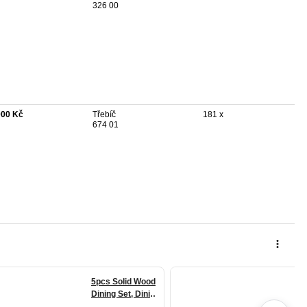
326 00
000 Kč
Třebíč
181 x
674 01