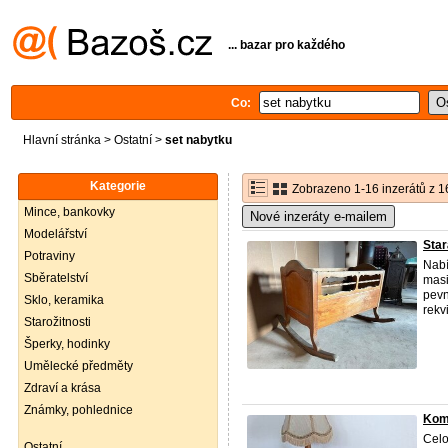
... bazar pro každého
Co:
Hlavní stránka
>
Ostatní
>
set nabytku
Kategorie
Zobrazeno 1-16 inzerátů z 1
Mince, bankovky
Nové inzeráty e-mailem
Modelářství
Star
Potraviny
Nabí
Sběratelství
masi
pevn
Sklo, keramika
rekvi
Starožitnosti
Šperky, hodinky
Umělecké předměty
Zdraví a krása
Známky, pohlednice
Komo
Celo
Ostatní