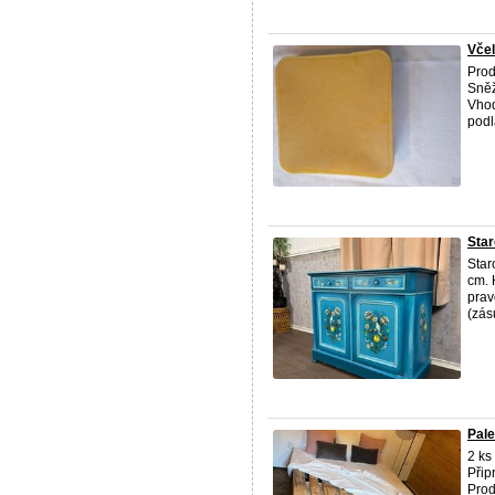
Včel
Prod
Sněž
Vhod
podl
Star
Star
cm. 
prav
(zásu
Pale
2 ks
Přip
Prod