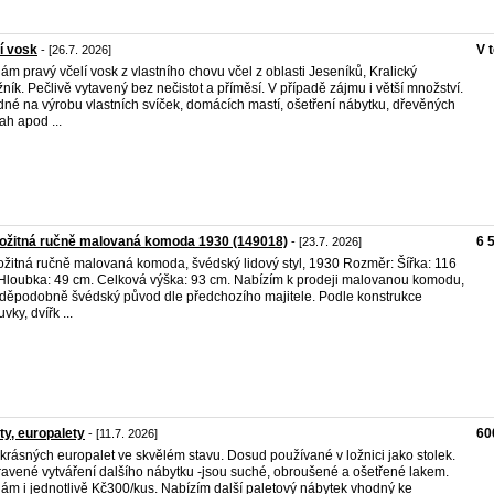
í vosk
V 
- [26.7. 2026]
ám pravý včelí vosk z vlastního chovu včel z oblasti Jeseníků, Kralický
ník. Pečlivě vytavený bez nečistot a příměsí. V případě zájmu i větší množství.
né na výrobu vlastních svíček, domácích mastí, ošetření nábytku, dřevěných
ah apod ...
ožitná ručně malovaná komoda 1930 (149018)
6 
- [23.7. 2026]
ožitná ručně malovaná komoda, švédský lidový styl, 1930 Rozměr: Šířka: 116
Hloubka: 49 cm. Celková výška: 93 cm. Nabízím k prodeji malovanou komodu,
děpodobně švédský původ dle předchozího majitele. Podle konstrukce
vky, dvířk ...
ty, europalety
60
- [11.7. 2026]
 krásných europalet ve skvělém stavu. Dosud používané v ložnici jako stolek.
ravené vytváření dalšího nábytku -jsou suché, obroušené a ošetřené lakem.
ám i jednotlivě Kč300/kus. Nabízím další paletový nábytek vhodný ke