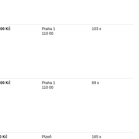
800 Kč
Praha 1
103 x
110 00
800 Kč
Praha 1
69 x
110 00
0 Kč
Plzeň
165 x