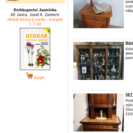
jsme
a po
Knihkupectví Jasmínka
náby
Jiří Janča, Josef A. Zentrich:
Herbář léčivých rostlin - komplet
1.-7.díl
Bied
Krás
stre
pevn
koupit
SET 
Prod
vyře
(Grü
210/