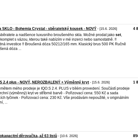
 SKLO - Bohemia Crystal - sběratelský kousek - NOVÝ
4 
- [15.6. 2026]
sběratele a nadšence luxusního broušeného skla. Možné prodat jako
set
,
 komplet s vázou, kterou také nabízím v mé inzerci nebo samostatně. !!
ná investice !! Broušená dóza 50212/165 mm. Klasický brus 500 PK Ručně
šená dóza ...
.S 2.4 plus - NOVÝ, NEROZBALENÝ + Výměnný kryt
1 
- [15.6. 2026]
mětem mého prodeje je IQO.S 2.4. PLUS v bílém provedení. Součástí prodeje
 vrchní (výměnný) kryt ve stříbrné barvě - Pořizovací cena: 550 Kč a sada
ících tyčinek - Pořizovací cena: 230 Kč. Vše prodávám nepoužité, v originálním
í, ...
okapacitní děrovačka, až 63 listů
85
- [10.6. 2026]