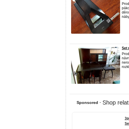
Prod
páko
děro
náby
Set 
Pro
návr
nero
rozkl