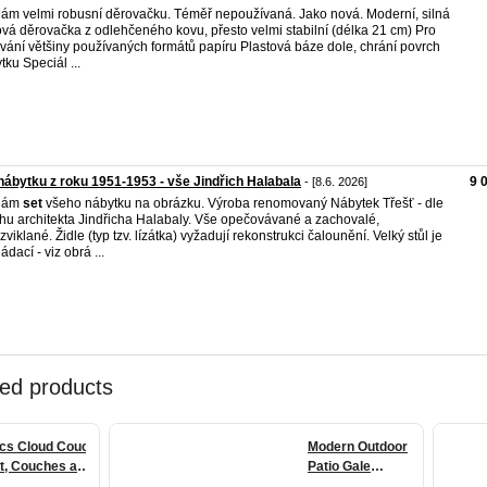
ám velmi robusní děrovačku. Téměř nepoužívaná. Jako nová. Moderní, silná
vá děrovačka z odlehčeného kovu, přesto velmi stabilní (délka 21 cm) Pro
vání většiny používaných formátů papíru Plastová báze dole, chrání povrch
tku Speciál ...
nábytku z roku 1951-1953 - vše Jindřich Halabala
9 
- [8.6. 2026]
dám
set
všeho nábytku na obrázku. Výroba renomovaný Nábytek Třešť - dle
hu architekta Jindřicha Halabaly. Vše opečovávané a zachovalé,
zviklané. Židle (typ tzv. lízátka) vyžadují rekonstrukci čalounění. Velký stůl je
ádací - viz obrá ...