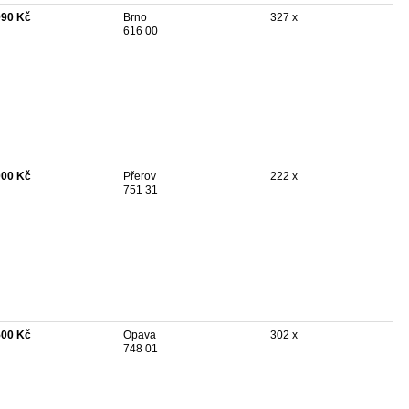
990 Kč
Brno
327 x
616 00
000 Kč
Přerov
222 x
751 31
500 Kč
Opava
302 x
748 01