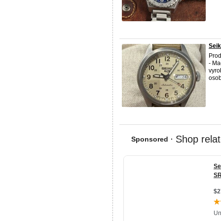
Seik
Prod
- Ma
vyro
osob