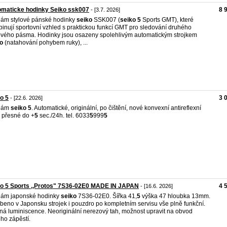
omaticke hodinky Seiko ssk007
8 
- [3.7. 2026]
ám stylové pánské hodinky
seiko
SSK007 (
seiko
5
Sports GMT), které
inují sportovní vzhled s praktickou funkcí GMT pro sledování druhého
vého pásma. Hodinky jsou osazeny spolehlivým automatickým strojkem
o
(natahování pohybem ruky), ...
o 5
3 
- [22.6. 2026]
dám
seiko
5
. Automatické, originální, po čištění, nové konvexní antireflexní
, přesné do +
5
sec./24h. tel. 6033
5
999
5
o 5 Sports ,,Protos" 7S36-02E0 MADE IN JAPAN
4 
- [16.6. 2026]
dám japonské hodinky
seiko
7S36-02E0. Šířka 41,
5
výška 47 hloubka 13mm.
beno v Japonsku strojek i pouzdro po kompletním servisu vše plně funkční.
ná luminiscence. Neoriginální nerezový tah, možnost upravit na obvod
ho zápěstí.