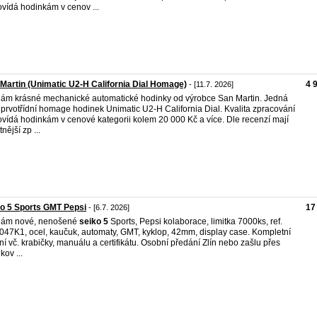
vídá hodinkám v cenov ...
Martin (Unimatic U2-H California Dial Homage)
4 
- [11.7. 2026]
ám krásné mechanické automatické hodinky od výrobce San Martin. Jedná
 prvotřídní homage hodinek Unimatic U2-H California Dial. Kvalita zpracování
vídá hodinkám v cenové kategorii kolem 20 000 Kč a více. Dle recenzí mají
tnější zp ...
o 5 Sports GMT Pepsi
17
- [6.7. 2026]
dám nové, nenošené
seiko
5
Sports, Pepsi kolaborace, limitka 7000ks, ref.
47K1, ocel, kaučuk, automaty, GMT, kyklop, 42mm, display case. Kompletní
ní vč. krabičky, manuálu a certifikátu. Osobní předání Zlín nebo zašlu přes
kov ...