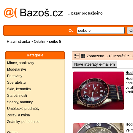
... bazar pro každého
Co:
Hlavní stránka
>
Ostatní
>
seiko 5
Kategorie
Zobrazeno 1-13 inzerátů z 1
Mince, bankovky
Nové inzeráty e-mailem
Modelářství
Hodi
Potraviny
Hod
Sběratelství
hodi
ve z
Sklo, keramika
vzni
Starožitnosti
Šperky, hodinky
Umělecké předměty
Zdraví a krása
Známky, pohlednice
Hodi
Velm
Ostatní