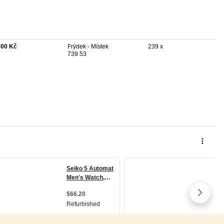
800 Kč
Frýdek - Místek
239 x
739 53