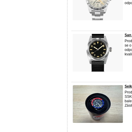
odpo
San 
Prod
se o
odpo
kvali
Seik
Pro
SSK0
bale
Zásil