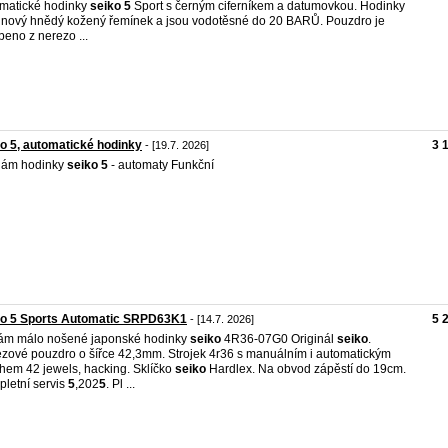
matické hodinky
seiko
5
Sport s černým ciferníkem a datumovkou. Hodinky
 nový hnědý kožený řemínek a jsou vodotěsné do 20 BARŮ. Pouzdro je
beno z nerezo ...
o 5, automatické hodinky
3 
- [19.7. 2026]
dám hodinky
seiko
5
- automaty Funkční
ko 5 Sports Automatic SRPD63K1
5 
- [14.7. 2026]
ám málo nošené japonské hodinky
seiko
4R36-07G0 Originál
seiko
.
zové pouzdro o šířce 42,3mm. Strojek 4r36 s manuálním i automatickým
hem 42 jewels, hacking. Sklíčko
seiko
Hardlex. Na obvod zápěstí do 19cm.
letní servis
5
,202
5
. Pl ...