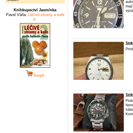
auto
mají
Knihkupectví Jasmínka
vyro
Pavel Váňa:
Léčivé stromy a keře
II.
Seik
Pro
koupit
Sei
Pod
Nere
náta
Komp