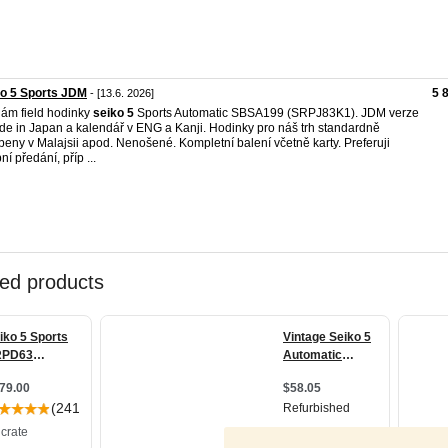
o 5 Sports JDM
5 
- [13.6. 2026]
ám field hodinky
seiko
5
Sports Automatic SBSA199 (SRPJ83K1). JDM verze
de in Japan a kalendář v ENG a Kanji. Hodinky pro náš trh standardně
beny v Malajsii apod. Nenošené. Kompletní balení včetně karty. Preferuji
ní předání, příp ...