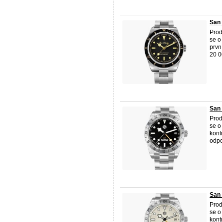
San
Prod
se o
prvn
20 00
San 
Prod
se o
kont
odpo
San 
Prod
se o
kont