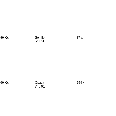
190 Kč
Semily
87 x
511 01
200 Kč
Opava
259 x
748 01