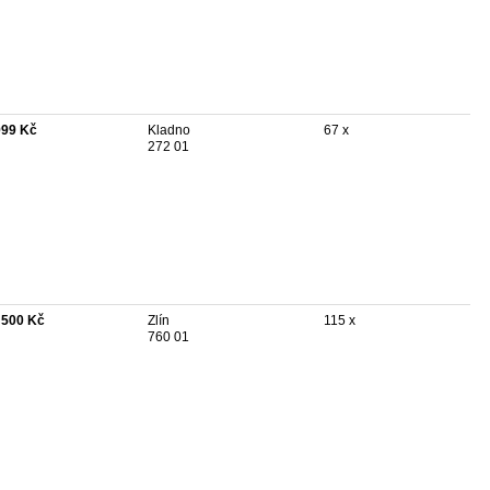
999 Kč
Kladno
67 x
272 01
 500 Kč
Zlín
115 x
760 01