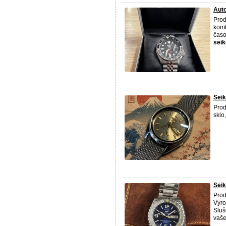
Aut
Prod
komb
časo
seik
Seik
Pro
sklo
Seik
Pro
Vyro
Sluš
vaše