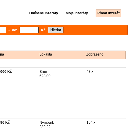
Oblíbené inzeráty
Moje inzeráty
Přidat inzerát
- do:
Kč
na
Lokalita
Zobrazeno
 000 Kč
Brno
43 x
623 00
790 Kč
Nymburk
154 x
289 22