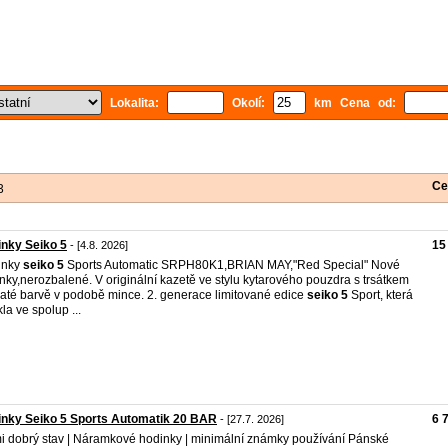
Lokalita:
Okolí:
km Cena od:
Ce
3
nky Seiko 5
15
- [4.8. 2026]
inky
seiko
5
Sports Automatic SRPH80K1,BRIAN MAY,"Red Special" Nové
nky,nerozbalené. V originální kazetě ve stylu kytarového pouzdra s trsátkem
laté barvě v podobě mince. 2. generace limitované edice
seiko
5
Sport, která
kla ve spolup ...
nky Seiko 5 Sports Automatik 20 BAR
6 
- [27.7. 2026]
i dobrý stav | Náramkové hodinky | minimální známky používání Pánské