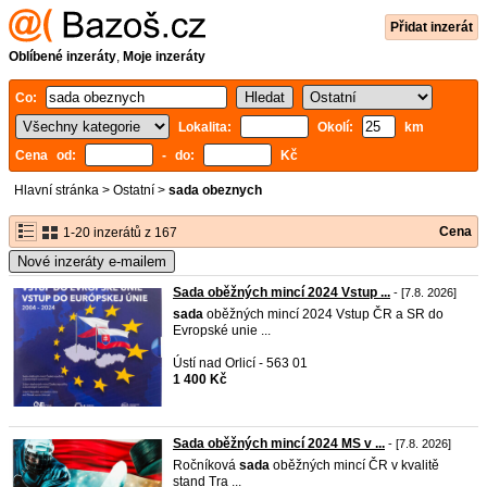
Přidat inzerát
Oblíbené inzeráty
,
Moje inzeráty
Co:
Lokalita:
Okolí:
km
Cena od:
- do:
Kč
Hlavní stránka
>
Ostatní
>
sada obeznych
Cena
1-20 inzerátů z 167
Nové inzeráty e-mailem
Sada oběžných mincí 2024 Vstup ...
- [7.8. 2026]
sada
oběžných mincí 2024 Vstup ČR a SR do
Evropské unie ...
Ústí nad Orlicí - 563 01
1 400 Kč
Sada oběžných mincí 2024 MS v ...
- [7.8. 2026]
Ročníková
sada
oběžných mincí ČR v kvalitě
stand Tra ...