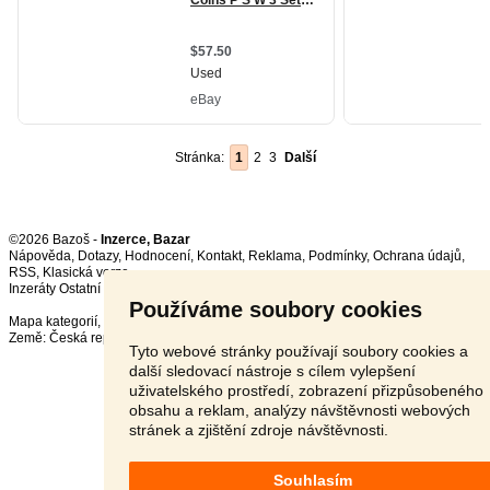
Stránka:
1
2
3
Další
©2026 Bazoš -
Inzerce, Bazar
Nápověda
,
Dotazy
,
Hodnocení
,
Kontakt
,
Reklama
,
Podmínky
,
Ochrana údajů
,
RSS
,
Inzeráty Ostatní celkem:
149560
, za 24 hodin:
3468
Používáme soubory cookies
Mapa kategorií
,
Nejvyhledávanější výrazy
Země:
Česká republika
,
Slovensko
,
Polsko
,
Rakousko
Tyto webové stránky používají soubory cookies a
další sledovací nástroje s cílem vylepšení
uživatelského prostředí, zobrazení přizpůsobeného
obsahu a reklam, analýzy návštěvnosti webových
stránek a zjištění zdroje návštěvnosti.
Souhlasím