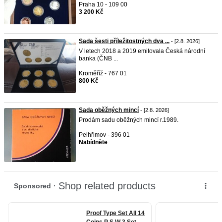
Praha 10 - 109 00
3 200 Kč
Sada šesti příležitostných dva ...
- [2.8. 2026]
V letech 2018 a 2019 emitovala Česká národní
banka (ČNB ...
Kroměříž - 767 01
800 Kč
Sada oběžných mincí
- [2.8. 2026]
Prodám sadu oběžných mincí r.1989.
Pelhřimov - 396 01
Nabídněte