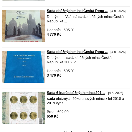
Sada oběžných mincí Česká Repu ...
- [4.8. 2026]
Dobrý den. Vzácná
sada
oběžných mincí Česká
Republika ...
Hodonín - 695 01
4 770 Kč
Sada oběžných mincí Česká Repu ...
- [4.8. 2026]
Dobrý den..
sada
oběžných mincí Česká
Republika 2002 P ...
Hodonín - 695 01
3 470 Kč
Sada 6 kusů oběžných mincí 201 ...
- [4.8. 2026]
sada
oběžných 20korunových mincí z let 2018 a
2019 vyda ...
Brno - 602 00
650 Kč