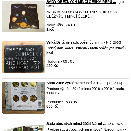
SADY OBĚŽNÝCH MINCÍ ČESKÁ REPU ...
- [4.8.
2026]
NABÍZÍM SKORO KOMPLETNÍ SBÍRKU SAD
OBĚŽNÝCH MINCÍ ČESKÉ ...
Nový Jičín - 743 01
1 Kč
Velká Británie sada oběžných m ...
- [4.8. 2026]
Dobrý den. Velká Británie -
sada
oběžných mincí v
kval ...
Hodonín - 695 01
490 Kč
Sada 20kč výročních mincí 2018 ...
- [3.8. 2026]
Prodám výroční 20Kč mince 2018 a 2019 1
sada
za 800,- ...
Pardubice - 533 05
800 Kč
Sada oběžných mincí 2024 Národ ...
- [3.8. 2026]
Prodám sadu oběžných mincí 2024 Národní parky