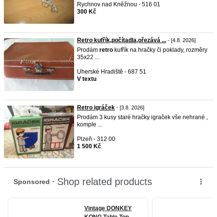
Rychnov nad Kněžnou - 516 01
300 Kč
Retro kufřík,počítadla,ořezává ...
- [4.8. 2026]
Prodám
retro
kufřík na hračky či poklady, rozměry
35x22 ...
Uherské Hradiště - 687 51
V textu
Retro igráček
- [3.8. 2026]
Prodám 3 kusy staré hračky igraček vše nehrané ,
komple ...
Plzeň - 312 00
1 500 Kč