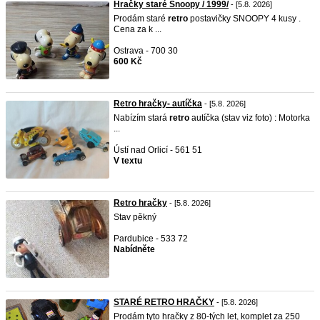
Hračky staré Snoopy / 1999/
- [5.8. 2026]
Prodám staré
retro
postavičky SNOOPY 4 kusy .
Cena za k ...
Ostrava - 700 30
600 Kč
Retro hračky- autíčka
- [5.8. 2026]
Nabízím stará
retro
autíčka (stav viz foto) : Motorka
...
Ústí nad Orlicí - 561 51
V textu
Retro hračky
- [5.8. 2026]
Stav pěkný
Pardubice - 533 72
Nabídněte
STARÉ RETRO HRAČKY
- [5.8. 2026]
Prodám tyto hračky z 80-tých let, komplet za 250