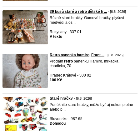
39 kusů staré a retro dětské h ...
- [6.8. 2026]
Různě staré hračky. Gumové hračky, plyšoví
medvědi a os ...
Rokycany - 337 01
V textu
Retro panenka hamiro, Frant ...
- [6.8. 2026]
Prodám
retro
panenku Hamiro, mrkacka,
chodicka, 70 ...
Hradec Králové - 500 02
100 Kč
Staré hračky
- [6.8. 2026]
Ponúknite staré hračky, môžu byť aj nekompletné
alebo p ...
Slovensko - 987 65
Dohodou