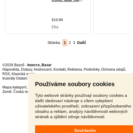
Stránka:
1
2
3
Další
©2026 Bazoš -
Inzerce, Bazar
Nápověda
,
Dotazy
,
Hodnocení
,
Kontakt
,
Reklama
,
Podmínky
,
Ochrana údajů
,
RSS
,
Inzeráty Ostatní celkem:
149863
, za 24 hodin:
3248
Používáme soubory cookies
Mapa kategorií
,
Nejvyhledávanější výrazy
Země:
Česká republika
,
Slovensko
,
Polsko
,
Rakousko
Tyto webové stránky používají soubory cookies a
další sledovací nástroje s cílem vylepšení
uživatelského prostředí, zobrazení přizpůsobeného
obsahu a reklam, analýzy návštěvnosti webových
stránek a zjištění zdroje návštěvnosti.
Souhlasím