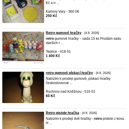
Kč a n ...
Karlovy Vary - 360 06
250 Kč
Retro gumové hračky
- [4.8. 2026]
retro
gumové hračky – sada 15 ks Prodám sadu
starších r ...
Teplice - 418 01
1 400 Kč
retro gumové pískací hračky
- [4.8. 2026]
Nabízím k prodeji gumové, pískací hračky
československ ...
Rychnov nad Kněžnou - 516 01
60 Kč
Retro pistole hračka
- [4.8. 2026]
Nabízím k prodeji dvě hračky -
retro
pistole z kovu.
H ...