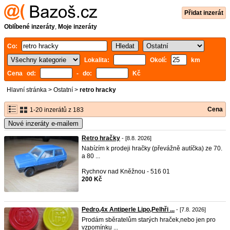
Přidat inzerát
Oblíbené inzeráty
,
Moje inzeráty
Co:
Lokalita:
Okolí:
km
Cena od:
- do:
Kč
Hlavní stránka
>
Ostatní
>
retro hracky
Cena
1-20 inzerátů z 183
Nové inzeráty e-mailem
Retro hračky
- [8.8. 2026]
Nabízím k prodeji hračky (převážně autíčka) ze 70.
a 80 ...
Rychnov nad Kněžnou - 516 01
200 Kč
Pedro,4x Antiperle Lipo,Pelhři ...
- [7.8. 2026]
Prodám sběratelům starých hraček,nebo jen pro
vzpomínku ...