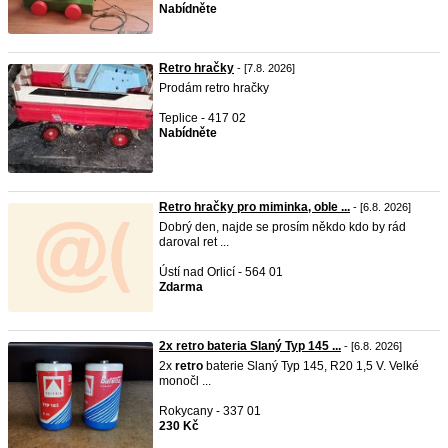
Nabídněte
Retro hračky
- [7.8. 2026]
Prodám retro hračky
Teplice - 417 02
Nabídněte
Retro hračky pro miminka, oble ...
- [6.8. 2026]
Dobrý den, najde se prosím někdo kdo by rád
daroval ret ...
Ústí nad Orlicí - 564 01
Zdarma
2x retro bateria Slaný Typ 145 ...
- [6.8. 2026]
2x
retro
baterie Slaný Typ 145, R20 1,5 V. Velké
monočl ...
Rokycany - 337 01
230 Kč