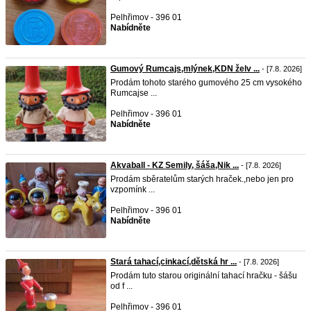
Pelhřimov - 396 01
Nabídněte
Gumový Rumcajs,mlýnek,KDN želv ...
- [7.8. 2026]
Prodám tohoto starého gumového 25 cm vysokého
Rumcajse ...
Pelhřimov - 396 01
Nabídněte
Akvaball - KZ Semily, šáša,Nik ...
- [7.8. 2026]
Prodám sběratelům starých hraček.,nebo jen pro
vzpomínk ...
Pelhřimov - 396 01
Nabídněte
Stará tahací,cinkací,dětská hr ...
- [7.8. 2026]
Prodám tuto starou originální tahací hračku - šášu
od f ...
Pelhřimov - 396 01