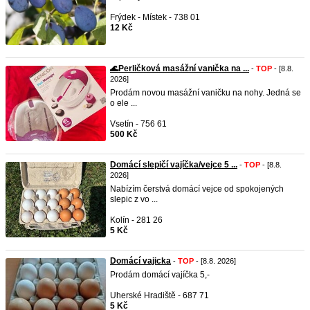
Frýdek - Místek - 738 01
12 Kč
🌊Perličková masážní vanička na ...
-
TOP
- [8.8.
2026]
Prodám novou masážní vaničku na nohy. Jedná se
o ele ...
Vsetín - 756 61
500 Kč
Domácí slepičí vajíčka/vejce 5 ...
-
TOP
- [8.8.
2026]
Nabízím čerstvá domácí vejce od spokojených
slepic z vo ...
Kolín - 281 26
5 Kč
Domácí vajicka
-
TOP
- [8.8. 2026]
Prodám domácí vajíčka 5,-
Uherské Hradiště - 687 71
5 Kč