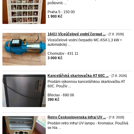
poštovníc ...
Praha 5 - 150 00
1 900 Kč
1641) Víceúčelové vodní čerpad ...
- [7.8. 2026]
Víceúčelové vodní čerpadlo MC-6SA 1,3 kW +
automatický ...
Chomutov - 431 11
3 000 Kč
Kancelářská skartovačka AT 60C ...
- [7.8. 2026]
Prodám výkonnou kancelářskou skartovačku AT
60C. Použív ...
Břeclav - 690 06
390 Kč
Retro Československa infra/ UV ...
- [7.8. 2026]
Prodám retro infra/ UV lampu - Kromalux. Používá
se hla ...