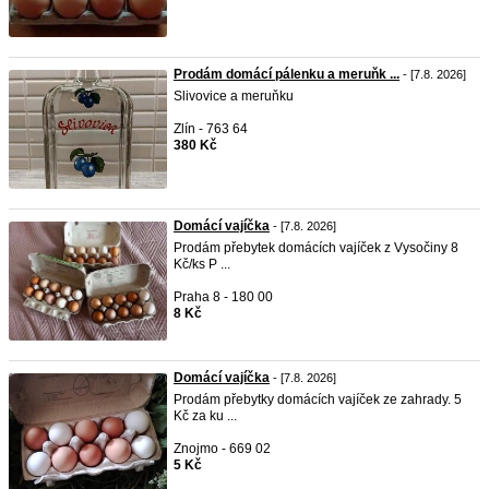
Prodám domácí pálenku a meruňk ...
- [7.8. 2026]
Slivovice a meruňku
Zlín - 763 64
380 Kč
Domácí vajíčka
- [7.8. 2026]
Prodám přebytek domácích vajíček z Vysočiny 8
Kč/ks P ...
Praha 8 - 180 00
8 Kč
Domácí vajíčka
- [7.8. 2026]
Prodám přebytky domácích vajíček ze zahrady. 5
Kč za ku ...
Znojmo - 669 02
5 Kč