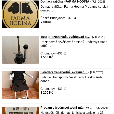
Domácí vajíčka - FARMA HODINA
- [7.8. 2026]
Domácí vajíčka - Farma Hodina Prodáme čerstvá
domác ...
České Budějovice - 373 41
V textu
1646) Roztahovač / zvětšovač p ...
- [7.8. 2026]
Roztahovač / zvětšovač prstenů – pákový Osobní
odběr ...
Chomutov - 431 11
1 500 Kč
Skládací transportní / evakuač ...
- [7.8. 2026]
Skládací transportní / evakuační křeslo Osobní
odběr ...
Chomutov - 431 11
3 200 Kč
Prodám výroční poštovní známky ...
- [7.8. 2026]
Nejúspěšnější domácí tenistky a tenisté na 25