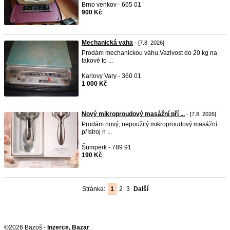
Brno venkov - 665 01
900 Kč
Mechanická vaha
- [7.8. 2026]
Prodám mechanickou váhu.Vazivost do 20 kg na
takové to ...
Karlovy Vary - 360 01
1 000 Kč
Nový mikroproudový masážní pří ...
- [7.8. 2026]
Prodám nový, nepoužitý mikroproudový masážní
přístroj n ...
Šumperk - 789 91
190 Kč
Stránka:
1
2
3
Další
©2026 Bazoš -
Inzerce, Bazar