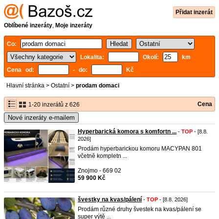
Přidat inzerát
Oblíbené inzeráty
,
Moje inzeráty
Co:
Lokalita:
Okolí:
km
Cena od:
- do:
Kč
Hlavní stránka
>
Ostatní
>
prodam domaci
Cena
1-20 inzerátů z 626
Nové inzeráty e-mailem
Hyperbarická komora s komfortn ...
-
TOP
- [8.8.
2026]
Prodám hyperbarickou komoru MACYPAN 801
včetně kompletn ...
Znojmo - 669 02
59 900 Kč
švestky na kvas/pálení
-
TOP
- [8.8. 2026]
Prodám různé druhy švestek na kvas/pálení se
super výtě ...