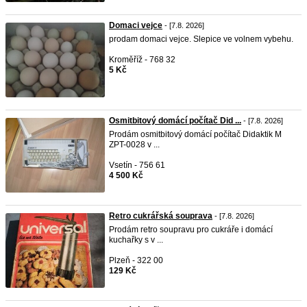
Domaci vejce
- [7.8. 2026]
prodam domaci vejce. Slepice ve volnem vybehu.
Kroměříž - 768 32
5 Kč
Osmitbitový domácí počítač Did ...
- [7.8. 2026]
Prodám osmitbitový domácí počítač Didaktik M
ZPT-0028 v ...
Vsetín - 756 61
4 500 Kč
Retro cukrářská souprava
- [7.8. 2026]
Prodám retro soupravu pro cukráře i domácí
kuchařky s v ...
Plzeň - 322 00
129 Kč