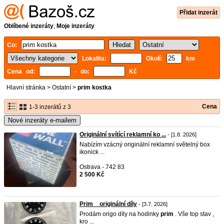
Přidat inzerát
Oblíbené inzeráty
,
Moje inzeráty
Co:
Lokalita:
Okolí:
km
Cena od:
- do:
Kč
Hlavní stránka
>
Ostatní
>
prim kostka
Cena
1-3 inzerátů z 3
Nové inzeráty e-mailem
Originální svítící reklamní ko ...
- [1.8. 2026]
Nabízím vzácný originální reklamní světelný box
ikonick ...
Ostrava - 742 83
2 500 Kč
Prim _ originální díly
- [3.7. 2026]
Prodám origo díly na hodinky
prim
. Vše top stav ,
kro ...