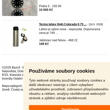
Praha 5 - 150 00
10 000 Kč
Termo lahev High Colorado 0,75 ...
- [16.6. 2026]
Láhev je uplne nova - nepouzita. Doporucena
cena je 749 ...
Jablonec nad Nisou - 468 22
199 Kč
©2026 Bazoš -
Inzerce, Bazar
Používáme soubory cookies
Nápověda
,
Dotazy
,
Hodnocení
,
Kontakt
,
Reklama
,
Podmínky
,
Ochrana údajů
,
RSS
,
Inzeráty Ostatní celkem:
149822
, za 24 hodin:
3255
Tyto webové stránky používají soubory cookies a
další sledovací nástroje s cílem vylepšení
Mapa kategorií
,
Nejvyhledávanější výrazy
uživatelského prostředí, zobrazení přizpůsobeného
Země:
Česká republika
,
Slovensko
,
Polsko
,
Rakousko
obsahu a reklam, analýzy návštěvnosti webových
stránek a zjištění zdroje návštěvnosti.
Souhlasím