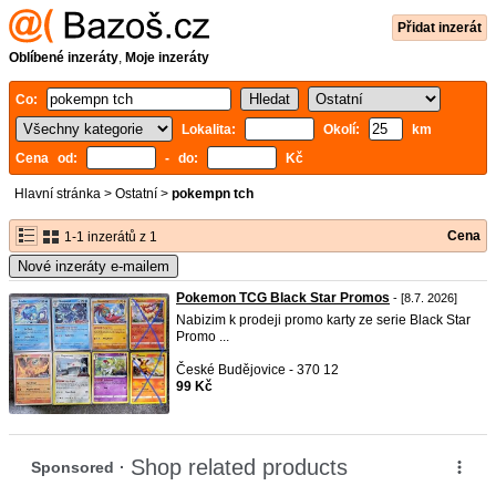
Přidat inzerát
Oblíbené inzeráty
,
Moje inzeráty
Co:
Lokalita:
Okolí:
km
Cena od:
- do:
Kč
Hlavní stránka
>
Ostatní
>
pokempn tch
Cena
1-1 inzerátů z 1
Nové inzeráty e-mailem
Pokemon TCG Black Star Promos
- [8.7. 2026]
Nabizim k prodeji promo karty ze serie Black Star
Promo ...
České Budějovice - 370 12
99 Kč