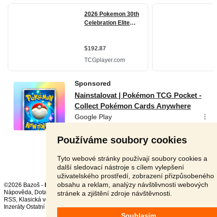
Používáme soubory cookies
Tyto webové stránky používají soubory cookies a
další sledovací nástroje s cílem vylepšení
uživatelského prostředí, zobrazení přizpůsobeného
obsahu a reklam, analýzy návštěvnosti webových
©2026 Bazoš -
Inzerce, Bazar
Nápověda
,
Dotazy
,
Hodnocení
,
Kontakt
,
Reklama
,
Podmínky
,
Ochrana údajů
,
stránek a zjištění zdroje návštěvnosti.
RSS
,
Inzeráty Ostatní celkem:
150909
, za 24 hodin:
3252
Souhlasím