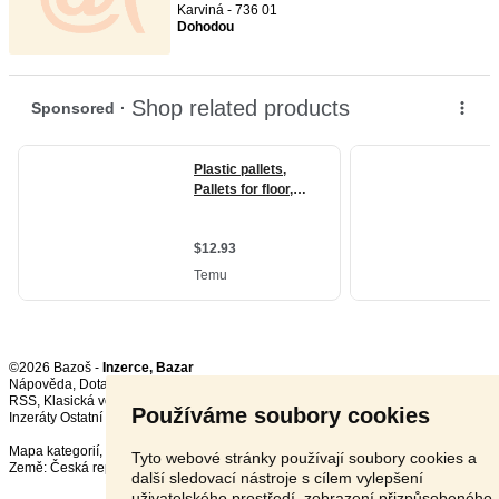
Karviná - 736 01
Dohodou
©2026 Bazoš -
Inzerce, Bazar
Nápověda
,
Dotazy
,
Hodnocení
,
Kontakt
,
Reklama
,
Podmínky
,
Ochrana údajů
,
RSS
,
Používáme soubory cookies
Inzeráty Ostatní celkem:
149827
, za 24 hodin:
3337
Mapa kategorií
,
Nejvyhledávanější výrazy
Tyto webové stránky používají soubory cookies a
Země:
Česká republika
,
Slovensko
,
Polsko
,
Rakousko
další sledovací nástroje s cílem vylepšení
uživatelského prostředí, zobrazení přizpůsobeného