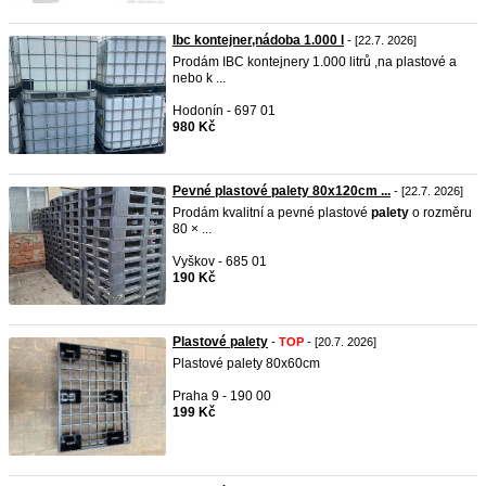
Ibc kontejner,nádoba 1.000 l
- [22.7. 2026]
Prodám IBC kontejnery 1.000 litrů ,na plastové a
nebo k ...
Hodonín - 697 01
980 Kč
Pevné plastové palety 80x120cm ...
- [22.7. 2026]
Prodám kvalitní a pevné plastové
palety
o rozměru
80 × ...
Vyškov - 685 01
190 Kč
Plastové palety
-
TOP
- [20.7. 2026]
Plastové palety 80x60cm
Praha 9 - 190 00
199 Kč