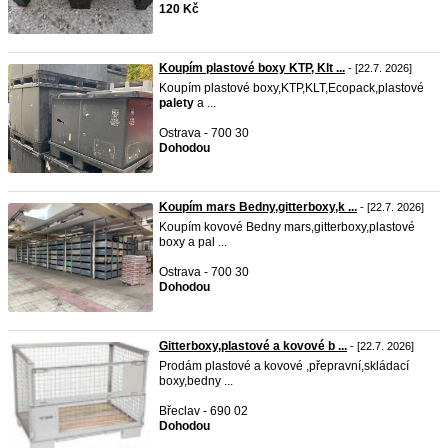
120 Kč
Koupím plastové boxy KTP, Klt ...
- [22.7. 2026]
Koupím plastové boxy,KTP,KLT,Ecopack,plastové
palety
a ...
Ostrava - 700 30
Dohodou
Koupím mars Bedny,gitterboxy,k ...
- [22.7. 2026]
Koupím kovové Bedny mars,gitterboxy,plastové
boxy a pal ...
Ostrava - 700 30
Dohodou
Gitterboxy,plastové a kovové b ...
- [22.7. 2026]
Prodám plastové a kovové ,přepravní,skládací
boxy,bedny ...
Břeclav - 690 02
Dohodou