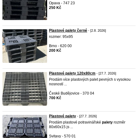
Opava - 747 23
250 Kč
Plastové palety černé
- [2.8. 2026]
rozmer: 95x95
Brno - 620 00
200 Kč
Plastové palety 120x80cm
- [27.7. 2026]
Prodám více plastových palet pevných s vysokou
nosností ...
České Budějovice - 370 04
700 Kč
Plastové palety
- [27.7. 2026]
Prodám plastové potravinářské
palety
rozměr
80x60x15 js ...
Svitavy - 570 01