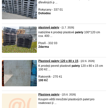
dřevěných p ...
Rokycany - 337 01
Dohodou
plastové palety
- [1.7. 2026]
nabízíme k prodeji plastové
palety
100*120 cm
cca. 400 ...
Plzeň - 332 03
Zdarma
Plastové palety 120 x 80 x 15
- [22.6. 2026]
K prodeji pevné plastové
palety
120 x 80 x 15 cm
100 Kč ...
Rakovník - 270 41
100 Kč
Plastove palety
- [15.6. 2026]
Koupim větší množství plastových palet pro
vsakovaci ji ...