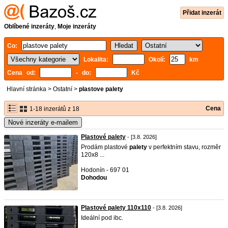
Přidat inzerát
Oblíbené inzeráty
,
Moje inzeráty
Co:
Lokalita:
Okolí:
km
Cena od:
- do:
Kč
Hlavní stránka
>
Ostatní
>
plastove palety
Cena
1-18 inzerátů z 18
Nové inzeráty e-mailem
Plastové palety
- [3.8. 2026]
Prodám plastové
palety
v perfektním stavu, rozměr
120x8 ...
Hodonín - 697 01
Dohodou
Plastové palety 110x110
- [3.8. 2026]
Ideální pod ibc.