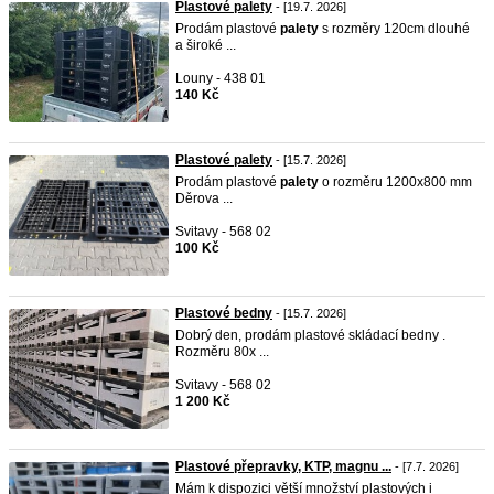
Plastové palety
- [19.7. 2026]
Prodám plastové
palety
s rozměry 120cm dlouhé
a široké ...
Louny - 438 01
140 Kč
Plastové palety
- [15.7. 2026]
Prodám plastové
palety
o rozměru 1200x800 mm
Děrova ...
Svitavy - 568 02
100 Kč
Plastové bedny
- [15.7. 2026]
Dobrý den, prodám plastové skládací bedny .
Rozměru 80x ...
Svitavy - 568 02
1 200 Kč
Plastové přepravky, KTP, magnu ...
- [7.7. 2026]
Mám k dispozici větší množství plastových i