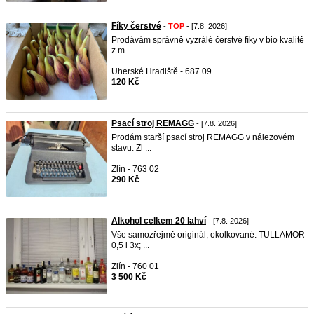
Fíky čerstvé
-
TOP
- [7.8. 2026]
Prodávám správně vyzrálé čerstvé fíky v bio kvalitě
z m ...
Uherské Hradiště - 687 09
120 Kč
Psací stroj REMAGG
- [7.8. 2026]
Prodám starší psací stroj REMAGG v nálezovém
stavu. Zl ...
Zlín - 763 02
290 Kč
Alkohol celkem 20 lahví
- [7.8. 2026]
Vše samozřejmě originál, okolkované: TULLAMOR
0,5 l 3x; ...
Zlín - 760 01
3 500 Kč