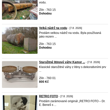
vodu.
Zlín - 763 15
Dohodou
Velká nádrž na vodu
- [7.8. 2026]
Prodám velkou nádrž na vodu. Byla používaná
jako rezerv ...
Zlín - 763 15
Dohodou
Starožitné litinové váhy Kamor ...
- [7.8. 2026]
Klasické starožitné váhy z litiny s dekorativními prv
...
Zlín - 760 01
800 Kč
RETRO FOTO
- [7.8. 2026]
Prodám zarámované originál „RETRO FOTO – Dr.
E. Beneš s ...