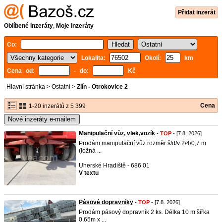
Přidat inzerát
Oblíbené inzeráty
,
Moje inzeráty
Co:
Lokalita:
Okolí:
km
Cena od:
- do:
Kč
Hlavní stránka
>
Ostatní
>
Zlín - Otrokovice 2
Cena
1-20 inzerátů z 5 399
Nové inzeráty e-mailem
Manipulační vůz, vlek,vozík
-
TOP
- [7.8. 2026]
Prodám manipulační vůz rozměr š/d/v 2/4/0,7 m
(ložná ...
Uherské Hradiště - 686 01
V textu
Pásové dopravníky
-
TOP
- [7.8. 2026]
Prodám pásový dopravník 2 ks. Délka 10 m šířka
0,65m x ...