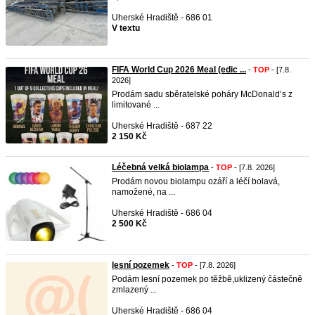
Uherské Hradiště - 686 01
V textu
FIFA World Cup 2026 Meal (edic ...
-
TOP
- [7.8.
2026]
Prodám sadu sběratelské poháry McDonald’s z
limitované ...
Uherské Hradiště - 687 22
2 150 Kč
Léčebná velká biolampa
-
TOP
- [7.8. 2026]
Prodám novou biolampu ozáří a léčí bolavá,
namožené, na ...
Uherské Hradiště - 686 04
2 500 Kč
lesní pozemek
-
TOP
- [7.8. 2026]
Podám lesní pozemek po těžbě,uklizený částečně
zmlazený ...
Uherské Hradiště - 686 04