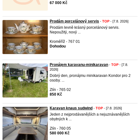
67 000 Kč
Prodám porcelánový servis
-
TOP
- [7.8. 2026]
Prodám levně krásný porcelánový servis.
Nepoužitý, nový ...
Kroměříž - 767 01
Dohodou
Pronájem karavanu-minikaravan
-
TOP
- [7.8.
2026]
Dobrý den, pronájmu minikaravan Kondor pro 2
osoby. ...
Zlín - 765 02
850 Kč
Karavan knaus sudwind
-
TOP
- [7.8. 2026]
Jeden z nejprodávanějších a nejuznávanějších
obytných k ...
Zlín - 760 05
580 000 Kč