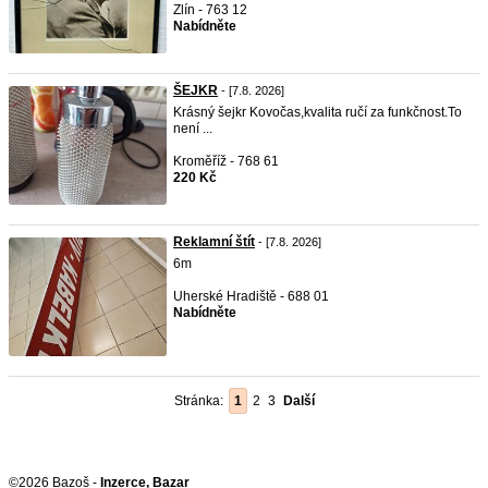
Zlín - 763 12
Nabídněte
ŠEJKR
- [7.8. 2026]
Krásný šejkr Kovočas,kvalita ručí za funkčnost.To
není ...
Kroměříž - 768 61
220 Kč
Reklamní štít
- [7.8. 2026]
6m
Uherské Hradiště - 688 01
Nabídněte
Stránka:
1
2
3
Další
©2026 Bazoš -
Inzerce, Bazar