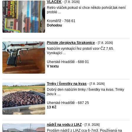
VLÁČEK
- [7.8. 2026]
Retro vláček,pokud si chce někdo pohrát,tak není
problé ...
Kroměříž - 768 61
Dohodou
Pistole zbrojovka Strakonice
- [7.8. 2026]
Nabízím vynikající řez pistolí vzor ČZ 7,65.
Vynikající ...
Uherské Hradiště - 688 01
V textu
Trnky / švestky na kvas
- [7.8. 2026]
Dobrý den nabízím trnky / švestky na kvas. Trnky
jsou k ...
Uherské Hradiště - 687 25
13 Kč
nádrž na vodu z LIAZ
- [7.8. 2026]
Prodám nádrž z LIAZ cca 6-7m3. Používaná na