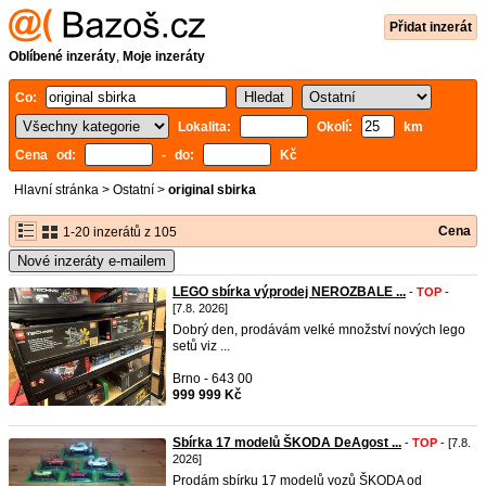
Přidat inzerát
Oblíbené inzeráty
,
Moje inzeráty
Co:
Lokalita:
Okolí:
km
Cena od:
- do:
Kč
Hlavní stránka
>
Ostatní
>
original sbirka
Cena
1-20 inzerátů z 105
Nové inzeráty e-mailem
LEGO sbírka výprodej NEROZBALE ...
-
TOP
-
[7.8. 2026]
Dobrý den, prodávám velké množství nových lego
setů viz ...
Brno - 643 00
999 999 Kč
Sbírka 17 modelů ŠKODA DeAgost ...
-
TOP
- [7.8.
2026]
Prodám sbírku 17 modelů vozů ŠKODA od