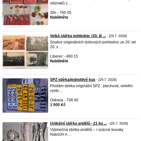
odznaků z ...
Zlín - 760 05
Nabídněte
Velká sbírka pohlednic (20. lé ...
- [29.7. 2026]
Soubor originálních dobových pohlednic ze 20. let
20. s ...
Liberec - 460 15
Nabídněte
SPZ sbírka/jednotlivě kus
- [29.7. 2026]
Prodám sbírka originální SPZ . plechové, reliefní-
vysto ...
Ostrava - 708 00
1 000 Kč
Unikátní sbírka andělů - 21 ku ...
- [25.7. 2026]
Výjimečná sbírka andělů – i vzácné kousky
Nabízím n ...