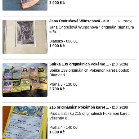
3 900 Kč
Jana Ondrušová Wünschová - aut ...
- [3.8. 2026]
Jana Ondrušová Wünschová * originální signatura
tužk ...
Blansko - 680 01
1 900 Kč
Sbírka 139 originálních Pokémo ...
- [2.8. 2026]
Sbírku 139 originálních Pokémon karet z období
Diamond ...
Praha 3 - 130 00
2 700 Kč
215 originálních Pokémon karet ...
- [2.8. 2026]
Prodám sbírku 215 originálních Pokémon karet.
Všechny k ...
Praha 4 - 140 00
1 000 Kč