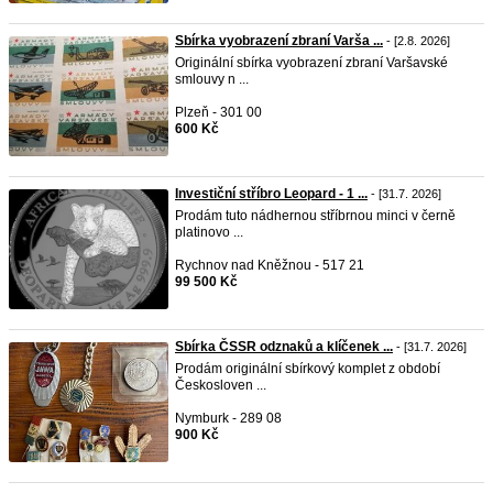
Sbírka vyobrazení zbraní Varša ...
- [2.8. 2026]
Originální sbírka vyobrazení zbraní Varšavské
smlouvy n ...
Plzeň - 301 00
600 Kč
Investiční stříbro Leopard - 1 ...
- [31.7. 2026]
Prodám tuto nádhernou stříbrnou minci v černě
platinovo ...
Rychnov nad Kněžnou - 517 21
99 500 Kč
Sbírka ČSSR odznaků a klíčenek ...
- [31.7. 2026]
Prodám originální sbírkový komplet z období
Českosloven ...
Nymburk - 289 08
900 Kč