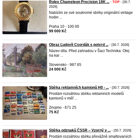
Rolex Chameleon Precision 18K ...
-
TOP
- [30.7.
2026]
Nabízím ze své soukromé sbírky originální vintage
hodin ...
Praha 10 - 100 00
99 000 Kč
Obraz Ľudovít Csordák s potvrd ...
- [30.7. 2026]
Název díla: Před zahradou v Šaci Technika: Olej
na kar ...
Slovensko - 987 65
24 000 Kč
Sbírka reklamních kamionů H0 - ...
- [30.7. 2026]
Prodám rozsáhlou sbírku reklamních modelů
kamionů v měř ...
Znojmo - 671 25
75 Kč
Sbírka odznaků ČSSR – Vzorný v ...
- [30.7. 2026]
Prodám rozsáhlou sbírku převážně smaltovaných