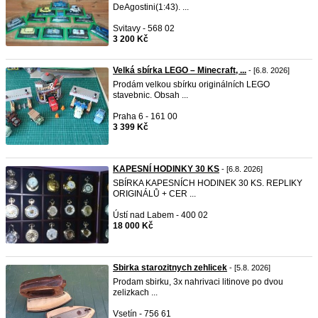
DeAgostini(1:43). ...
Svitavy - 568 02
3 200 Kč
Velká sbírka LEGO – Minecraft, ...
- [6.8. 2026]
Prodám velkou sbírku originálních LEGO
stavebnic. Obsah ...
Praha 6 - 161 00
3 399 Kč
KAPESNÍ HODINKY 30 KS
- [6.8. 2026]
SBÍRKA KAPESNÍCH HODINEK 30 KS. REPLIKY
ORIGINÁLŮ + CER ...
Ústí nad Labem - 400 02
18 000 Kč
Sbirka starozitnych zehlicek
- [5.8. 2026]
Prodam sbirku, 3x nahrivaci litinove po dvou
zelizkach ...
Vsetín - 756 61