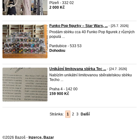
Plzeň - 332 02
2 000 Kč
Funko Pop figurky – Star Wars, ...
- [25.7. 2026]
Prodám sbírku cca 40 Funko Pop figurek z různých
populá ...
Pardubice - 533 53
Dohodou
Unikátní limitovana sbírka Tec ...
- [24.7. 2026]
Nabízím unikátní limitovanou sběratelskou sbírku
Techo ...
Praha 4 - 142 00
159 900 Kč
Stránka:
1
2
3
Další
©2026 Bazoš -
Inzerce, Bazar