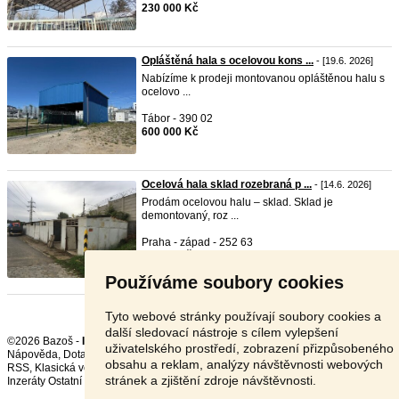
230 000 Kč
Opláštěná hala s ocelovou kons ...
- [19.6. 2026]
Nabízíme k prodeji montovanou opláštěnou halu s
ocelovo ...
Tábor - 390 02
600 000 Kč
Ocelová hala sklad rozebraná p ...
- [14.6. 2026]
Prodám ocelovou halu – sklad. Sklad je
demontovaný, roz ...
Praha - západ - 252 63
50 000 Kč
Používáme soubory cookies
Tyto webové stránky používají soubory cookies a
další sledovací nástroje s cílem vylepšení
©2026 Bazoš -
Inzerce, Bazar
uživatelského prostředí, zobrazení přizpůsobeného
Nápověda
,
Dotazy
,
Hodnocení
,
Kontakt
,
Reklama
,
Podmínky
,
Ochrana údajů
,
obsahu a reklam, analýzy návštěvnosti webových
RSS
,
stránek a zjištění zdroje návštěvnosti.
Inzeráty Ostatní celkem:
151136
, za 24 hodin:
3742