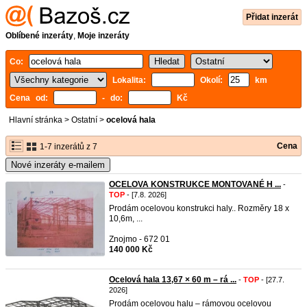
Přidat inzerát
Oblíbené inzeráty
,
Moje inzeráty
Co:
Lokalita:
Okolí:
km
Cena od:
- do:
Kč
Hlavní stránka
>
Ostatní
>
ocelová hala
Cena
1-7 inzerátů z 7
Nové inzeráty e-mailem
OCELOVA KONSTRUKCE MONTOVANÉ H ...
-
TOP
- [7.8. 2026]
Prodám ocelovou konstrukci haly.. Rozměry 18 x
10,6m, ...
Znojmo - 672 01
140 000 Kč
Ocelová hala 13,67 × 60 m – rá ...
-
TOP
- [27.7.
2026]
Prodám ocelovou halu – rámovou ocelovou