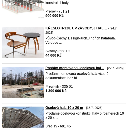
konstrukci haly ...
Přerov - 751 21
900 000 Kč
KŘESLO H-128, UP ZÁVODY, J.HAL ...
- [24.7.
2026]
Původ-Čechy. Design-arch.Jindřich
hala
bala.
Výrobce ...
Svitavy - 568 02
44 000 Kč
Prodám montovanou ocelovou hal ...
- [22.7. 2026]
Prodám montovaná
ocelová
hala
včetně
dokumentace bez hl ...
Plzeň-jih - 335 01
1 300 000 Kč
Ocelová hala 10 x 20 m
- [18.7. 2026]
Prodáme ocelovou konstrukci haly o rozměrech 10
x 20 x ...
Břeclav - 691 45