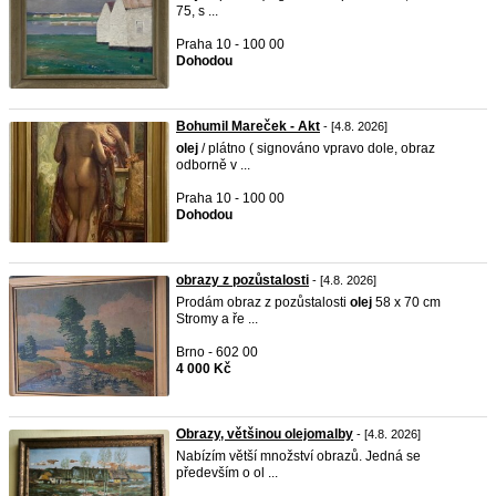
75, s ...
Praha 10 - 100 00
Dohodou
Bohumil Mareček - Akt
- [4.8. 2026]
olej
/ plátno ( signováno vpravo dole, obraz
odborně v ...
Praha 10 - 100 00
Dohodou
obrazy z pozůstalosti
- [4.8. 2026]
Prodám obraz z pozůstalosti
olej
58 x 70 cm
Stromy a ře ...
Brno - 602 00
4 000 Kč
Obrazy, většinou olejomalby
- [4.8. 2026]
Nabízím větší množství obrazů. Jedná se
především o ol ...