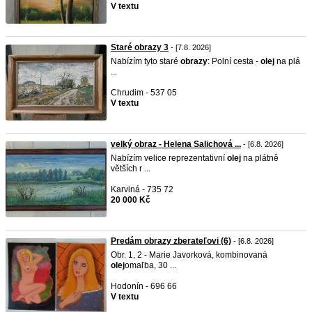
V textu
Staré obrazy 3
- [7.8. 2026]
Nabízím tyto staré
obrazy
: Polní cesta -
olej
na plá
...
Chrudim - 537 05
V textu
velký obraz - Helena Salichová ...
- [6.8. 2026]
Nabízím velice reprezentativní
olej
na plátně
větších r ...
Karviná - 735 72
20 000 Kč
Predám obrazy zberateľovi (6)
- [6.8. 2026]
Obr. 1, 2 - Marie Javorková, kombinovaná
olej
omaľba, 30 ...
Hodonín - 696 66
V textu