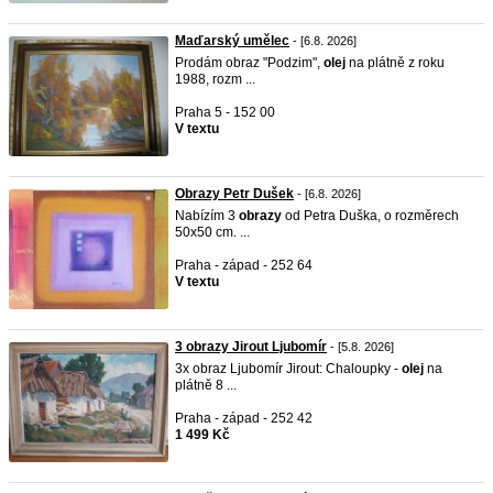
Maďarský umělec
- [6.8. 2026]
Prodám obraz "Podzim",
olej
na plátně z roku
1988, rozm ...
Praha 5 - 152 00
V textu
Obrazy Petr Dušek
- [6.8. 2026]
Nabízím 3
obrazy
od Petra Duška, o rozměrech
50x50 cm. ...
Praha - západ - 252 64
V textu
3 obrazy Jirout Ljubomír
- [5.8. 2026]
3x obraz Ljubomír Jirout: Chaloupky -
olej
na
plátně 8 ...
Praha - západ - 252 42
1 499 Kč