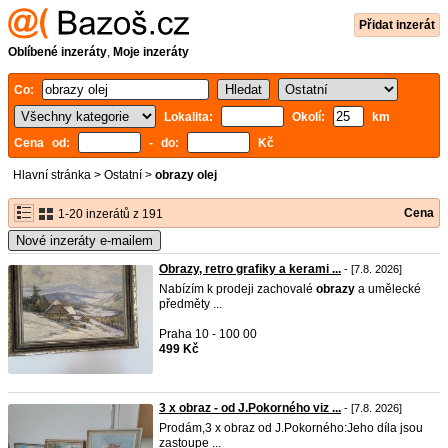
Přidat inzerát
Oblíbené inzeráty
,
Moje inzeráty
Co:
Lokalita:
Okolí:
km
Cena od:
- do:
Kč
Hlavní stránka
>
Ostatní
>
obrazy olej
Cena
1-20 inzerátů z 191
Nové inzeráty e-mailem
Obrazy, retro grafiky a kerami ...
- [7.8. 2026]
Nabízím k prodeji zachovalé
obrazy
a umělecké
předměty ...
Praha 10 - 100 00
499 Kč
3 x obraz - od J.Pokorného viz ...
- [7.8. 2026]
Prodám,3 x obraz od J.Pokorného:Jeho díla jsou
zastoupe ...