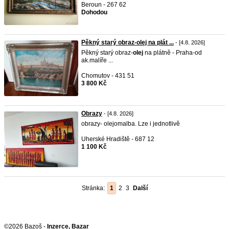
Beroun - 267 62
Dohodou
Pěkný starý obraz-olej na plát ...
- [4.8. 2026]
Pěkný starý obraz-
olej
na plátně - Praha-od
ak.malíře ...
Chomutov - 431 51
3 800 Kč
Obrazy
- [4.8. 2026]
obrazy- olejomalba. Lze i jednotlivě
Uherské Hradiště - 687 12
1 100 Kč
Stránka:
1
2
3
Další
©2026 Bazoš -
Inzerce, Bazar