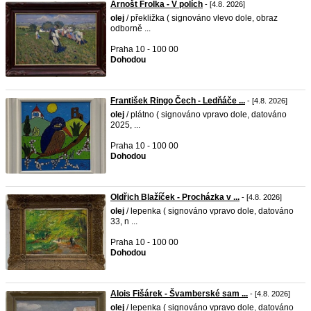
Arnošt Frolka - V polích
- [4.8. 2026]
olej
/ překližka ( signováno vlevo dole, obraz
odborně ...
Praha 10 - 100 00
Dohodou
František Ringo Čech - Ledňáče ...
- [4.8. 2026]
olej
/ plátno ( signováno vpravo dole, datováno
2025, ...
Praha 10 - 100 00
Dohodou
Oldřich Blažíček - Procházka v ...
- [4.8. 2026]
olej
/ lepenka ( signováno vpravo dole, datováno
33, n ...
Praha 10 - 100 00
Dohodou
Alois Fišárek - Švamberské sam ...
- [4.8. 2026]
olej
/ lepenka ( signováno vpravo dole, datováno