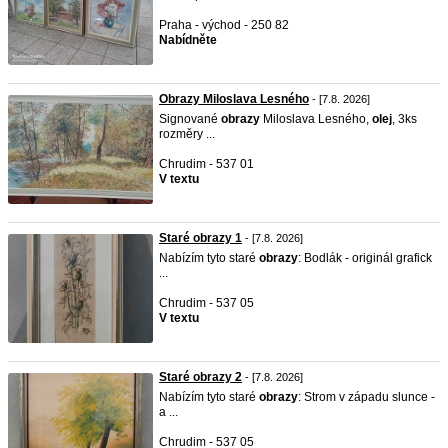
Praha - východ - 250 82
Nabídněte
Obrazy Miloslava Lesného
- [7.8. 2026]
Signované
obrazy
Miloslava Lesného,
olej
, 3ks
rozměry ...
Chrudim - 537 01
V textu
Staré obrazy 1
- [7.8. 2026]
Nabízím tyto staré
obrazy
: Bodlák - originál grafick
...
Chrudim - 537 05
V textu
Staré obrazy 2
- [7.8. 2026]
Nabízím tyto staré
obrazy
: Strom v západu slunce -
a ...
Chrudim - 537 05