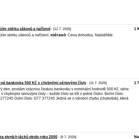
zím sbírku zákonů a nařízení
1 
- [12.7. 2026]
zím sbírku zákonů a nařízení.
sběrateli
. Cena dohodou. Nabídňěte.
ná bankovka 500 Kč s chybnými sériovými čísly
1 
- [11.7. 2026]
ý den, prodám vzácnou českou bankovku v nominální hodnotě 500 Kč, série
 s chybnými sériovými čísly – každé číslo se liší v jedné číslici: Boční číslo:
277245 Dolní číslo: G77 377245 Jedná se o výrobní chybu (chybotisk), která
ka pivních tácků okolo roku 2000
Na
- [6.7. 2026]