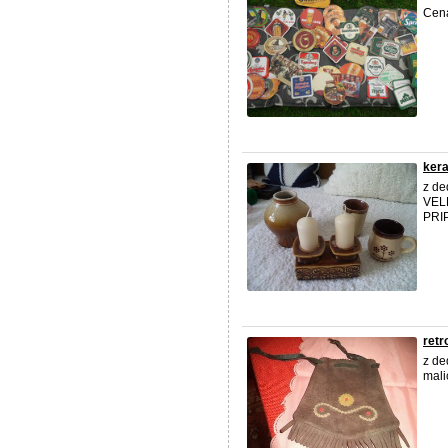
Cen
ker
z de
VEL
PRI
retr
z de
mali