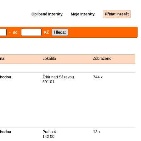
Oblíbené inzeráty
Moje inzeráty
Přidat inzerát
- do:
Kč
na
Lokalita
Zobrazeno
hodou
Žďár nad Sázavou
744 x
591 01
hodou
Praha 4
18 x
142 00