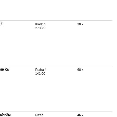
Kč
Kladno
30 x
273 25
799 Kč
Praha 4
68 x
141 00
bídněte
Plzeň
46 x