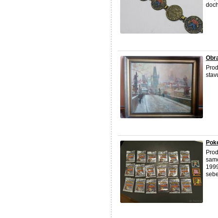
doch
Obra
Prod
stav
Poke
Prod
samo
1999
sebe