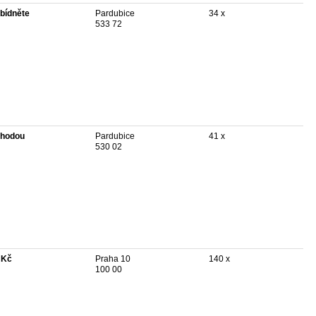
bídněte
Pardubice
34 x
533 72
hodou
Pardubice
41 x
530 02
 Kč
Praha 10
140 x
100 00