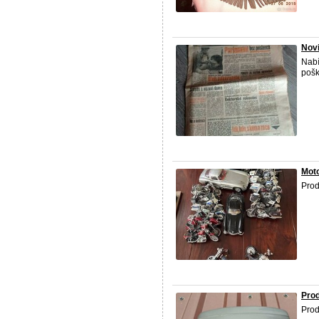
Nov
Nab
poš
Moto
Pro
Prod
Pro