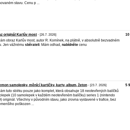
ovaném stavu. Cenu p ...
z originál Karlův most
10
- [26.7. 2026]
ám obraz Karlův most, autor R. Komínek, na plátně, v absolutně bezvadném
u. Jen vážnému
sběrateli
. Mám odhad,
nabídněte
cenu
mon samolepky, měnící kartičky, karty, album, žeton
5 
- [23.7. 2026]
ám tuto sbírku pouze jako komplet, která obsahuje 18 neotevřených balíčků
lepek (10 samolepek v každém neotevřeném balíčku) series 1 (nintendo
) originál. Všechny v původním stavu, jako zrovna vystavené v trafice, bez
menšího poškozen ...