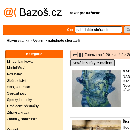
... bazar pro každého
Co:
Hlavní stránka
>
Ostatní
>
nabídněte sběrateli
Kategorie
Zobrazeno 1-20 inzerátů z 2
Mince, bankovky
Nové inzeráty e-mailem
Modelářství
NAB
Potraviny
NAB
Sběratelství
Rád 
Nové
Sklo, keramika
kávo
Starožitnosti
Šperky, hodinky
Umělecké předměty
Zdraví a krása
Známky, pohlednice
Šicí 
Hod
Ostatní