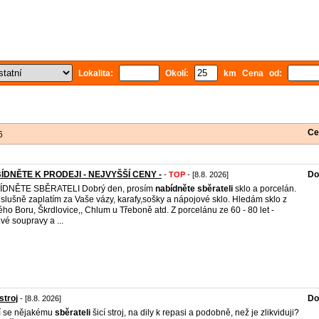
Lokalita:
Okolí:
km Cena od:
Ce
6
ÍDNĚTE K PRODEJI - NEJVYŠŠÍ CENY -
Do
-
TOP
- [8.8. 2026]
ÍDNĚTE SBĚRATELI Dobrý den, prosím
nabídněte
sběrateli
sklo a porcelán.
slušně zaplatím za Vaše vázy, karafy,sošky a nápojové sklo. Hledám sklo z
ho Boru, Škrdlovice,, Chlum u Třeboně atd. Z porcelánu ze 60 - 80 let -
vé soupravy a ...
stroj
Do
- [8.8. 2026]
í se nějakému
sběrateli
šicí stroj, na dily k repasi a podobně, než je zlikviduji?