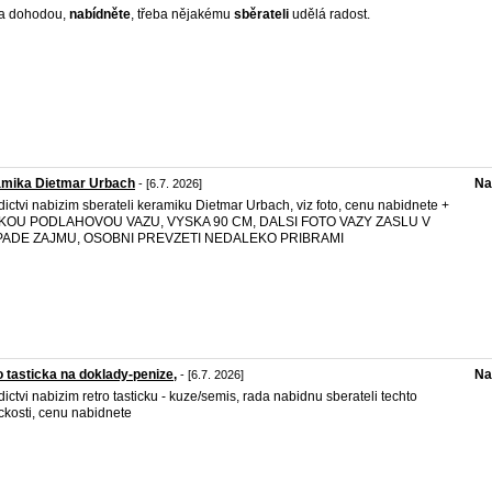
a dohodou,
nabídněte
, třeba nějakému
sběrateli
udělá radost.
amika Dietmar Urbach
Na
- [6.7. 2026]
dictvi nabizim sberateli keramiku Dietmar Urbach, viz foto, cenu nabidnete +
KOU PODLAHOVOU VAZU, VYSKA 90 CM, DALSI FOTO VAZY ZASLU V
PADE ZAJMU, OSOBNI PREVZETI NEDALEKO PRIBRAMI
o tasticka na doklady-penize,
Na
- [6.7. 2026]
dictvi nabizim retro tasticku - kuze/semis, rada nabidnu sberateli techto
ckosti, cenu nabidnete