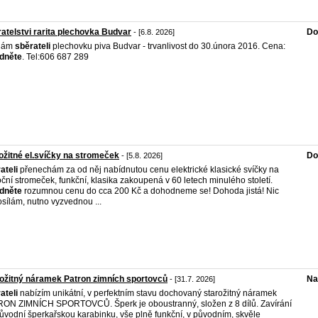
atelstvi rarita plechovka Budvar
Do
- [6.8. 2026]
dám
sběrateli
plechovku piva Budvar - trvanlivost do 30.února 2016. Cena:
dněte
. Tel:606 687 289
ožitné el.svíčky na stromeček
Do
- [5.8. 2026]
ateli
přenechám za od něj nabídnutou cenu elektrické klasické svíčky na
ční stromeček, funkční, klasika zakoupená v 60 letech minulého století.
dněte
rozumnou cenu do cca 200 Kč a dohodneme se! Dohoda jistá! Nic
sílám, nutno vyzvednou ...
ožitný náramek Patron zimních sportovců
Na
- [31.7. 2026]
ateli
nabízím unikátní, v perfektním stavu dochovaný starožitný náramek
ON ZIMNÍCH SPORTOVCŮ. Šperk je oboustranný, složen z 8 dílů. Zavírání
ůvodní šperkařskou karabinku, vše plně funkční, v původním, skvěle