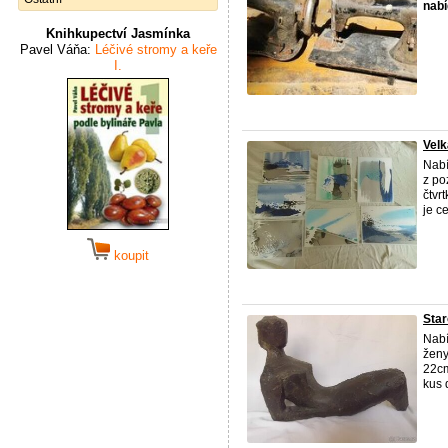
nabí
Knihkupectví Jasmínka
Pavel Váňa:
Léčivé stromy a keře
I.
Velk
Nab
z po
čtvr
je ce
koupit
Star
Nab
ženy
22cm
kus 