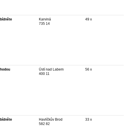
bídněte
Karviná
49 x
735 14
hodou
Ústí nad Labem
56 x
400 11
bídněte
Havlíčkův Brod
33 x
582 82