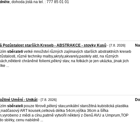
dněte
, dohoda jistá na tel. : 777 85 01 01
á Pozůstalost starších Kreseb - ABSTRAKCE - stovky Kusů
Na
- [7.8. 2026]
ízím
sběrateli
velké množství různých zajímavých starších abstraktních kreseb
zůstalosti, různé techniky malby,akryly,akvarely,pastely atd, na různých
tkách,některé chráněné foliemi,pěkný stav, na fotkách je jen ukázka, jinak jich
lke ...
ožitné Umění - Unikát
Do
- [7.8. 2026]
ízím
sběrateli
pouze férově,pěkný stav,unikátní starožitná kubistická plastika
,nadčasový ART kousek,celková délka 54cm,výška 36cm a šířka
,vyrobeno z mědi a cínu,patrně vytvořil některý z členů AVU a Umprum,TOP
do sbírky, cenu nabídně ...