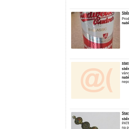
Sběr
Pro
nabí
star
sběr
váno
nabí
nepo
Star
sběr
PATR
na p