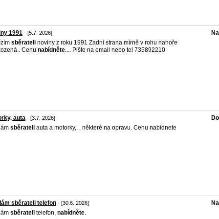
iny 1991
Na
- [5.7. 2026]
ízím
sběrateli
noviny z roku 1991 Zadní strana mírně v rohu nahoře
kozená.. Cenu
nabídněte
.... Pište na email nebo tel 735892210
rky, auta
Do
- [3.7. 2026]
dám
sběrateli
auta a motorky,. . některé na opravu. Cenu nabídnete
ám sběrateli telefon
Na
- [30.6. 2026]
dám
sběrateli
telefon,
nabídněte
.