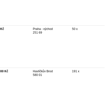
 Kč
Praha - východ
50 x
251 69
900 Kč
Havlíčkův Brod
191 x
580 01