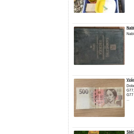
Nabí
Nabí
Vzác
Dobr
G77,
G77 
...
Sbír