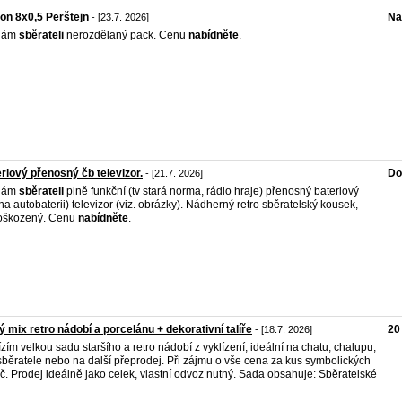
on 8x0,5 Perštejn
Na
- [23.7. 2026]
dám
sběrateli
nerozdělaný pack. Cenu
nabídněte
.
riový přenosný čb televizor.
Do
- [21.7. 2026]
dám
sběrateli
plně funkční (tv stará norma, rádio hraje) přenosný bateriový
 na autobaterii) televizor (viz. obrázky). Nádherný retro sběratelský kousek,
oškozený. Cenu
nabídněte
.
ý mix retro nádobí a porcelánu + dekorativní talíře
20
- [18.7. 2026]
zím velkou sadu staršího a retro nádobí z vyklízení, ideální na chatu, chalupu,
sběratele nebo na další přeprodej. Při zájmu o vše cena za kus symbolických
č. Prodej ideálně jako celek, vlastní odvoz nutný. Sada obsahuje: Sběratelské