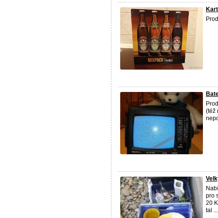
Kart
Pro
Bate
Pro
(též
nep
Velk
Nabí
pro 
20 K
tal ...