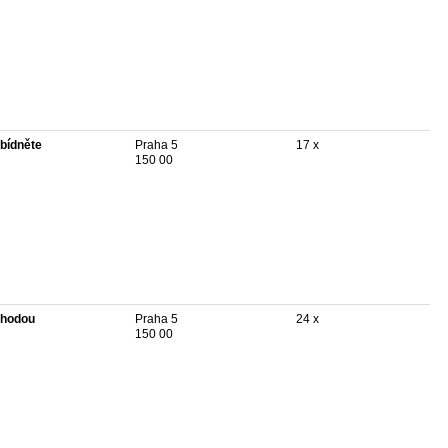
bídněte
Praha 5
17 x
150 00
hodou
Praha 5
24 x
150 00