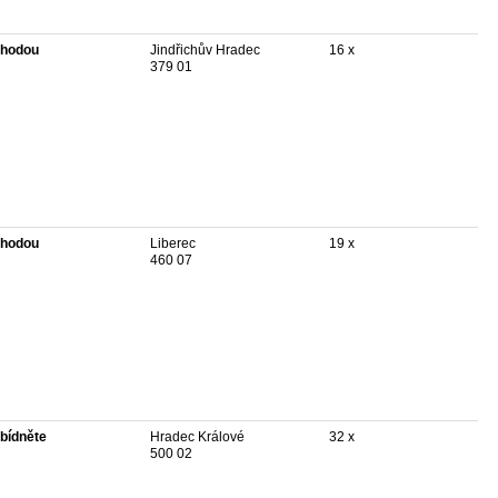
hodou
Jindřichův Hradec
16 x
379 01
hodou
Liberec
19 x
460 07
bídněte
Hradec Králové
32 x
500 02