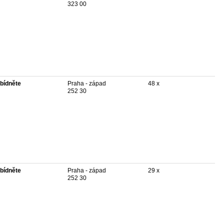
323 00
bídněte
Praha - západ
48 x
252 30
bídněte
Praha - západ
29 x
252 30