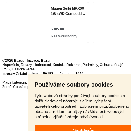
©2026 Bazoš -
Inzerce, Bazar
Nápověda
,
Dotazy
,
Hodnocení
,
Kontakt
,
Reklama
,
Podmínky
,
Ochrana údajů
,
RSS
,
Inzeráty Ostatní celkem:
150182
, za 24 hodin:
3464
Mapa kategorií
,
Nejvyhledávanější výrazy
Používáme soubory cookies
Země:
Česká republika
,
Slovensko
,
Polsko
,
Rakousko
Tyto webové stránky používají soubory cookies a
další sledovací nástroje s cílem vylepšení
uživatelského prostředí, zobrazení přizpůsobeného
obsahu a reklam, analýzy návštěvnosti webových
stránek a zjištění zdroje návštěvnosti.
Souhlasím