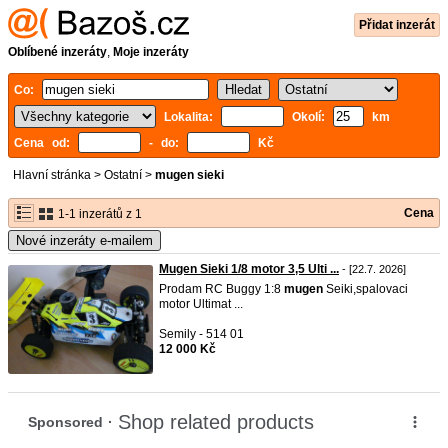
Přidat inzerát
Oblíbené inzeráty
,
Moje inzeráty
Co:
Lokalita:
Okolí:
km
Cena od:
- do:
Kč
Hlavní stránka
>
Ostatní
>
mugen sieki
Cena
1-1 inzerátů z 1
Nové inzeráty e-mailem
Mugen Sieki 1/8 motor 3,5 Ulti ...
- [22.7. 2026]
Prodam RC Buggy 1:8
mugen
Seiki,spalovaci
motor Ultimat ...
Semily - 514 01
12 000 Kč