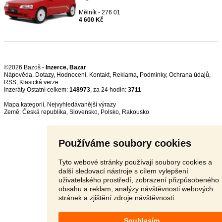
Mělník - 276 01
4 600 Kč
©2026 Bazoš -
Inzerce, Bazar
Nápověda
,
Dotazy
,
Hodnocení
,
Kontakt
,
Reklama
,
Podmínky
,
Ochrana údajů
,
RSS
,
Inzeráty Ostatní celkem:
148973
, za 24 hodin:
3711
Mapa kategorií
,
Nejvyhledávanější výrazy
Země:
Česká republika
,
Slovensko
,
Polsko
,
Rakousko
Používáme soubory cookies
Tyto webové stránky používají soubory cookies a
další sledovací nástroje s cílem vylepšení
uživatelského prostředí, zobrazení přizpůsobeného
obsahu a reklam, analýzy návštěvnosti webových
stránek a zjištění zdroje návštěvnosti.
Souhlasím