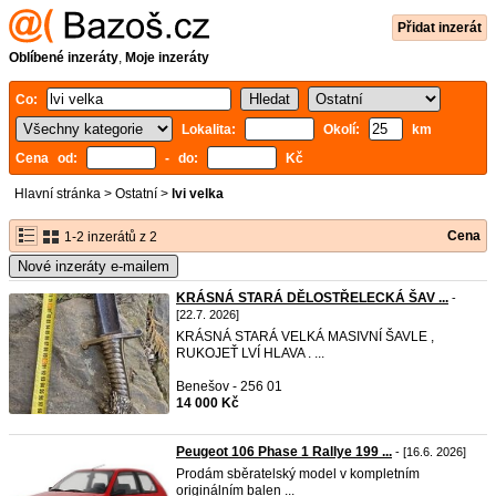
Přidat inzerát
Oblíbené inzeráty
,
Moje inzeráty
Co:
Lokalita:
Okolí:
km
Cena od:
- do:
Kč
Hlavní stránka
>
Ostatní
>
lvi velka
Cena
1-2 inzerátů z 2
Nové inzeráty e-mailem
KRÁSNÁ STARÁ DĚLOSTŘELECKÁ ŠAV ...
-
[22.7. 2026]
KRÁSNÁ STARÁ VELKÁ MASIVNÍ ŠAVLE ,
RUKOJEŤ LVÍ HLAVA . ...
Benešov - 256 01
14 000 Kč
Peugeot 106 Phase 1 Rallye 199 ...
- [16.6. 2026]
Prodám sběratelský model v kompletním
originálním balen ...