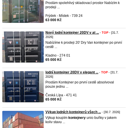
Prodám spolehlivý skladovací prostor Nabízím k
prodeji ...
Frýdek - Místek - 739 24
63 000 Kč
Nový lodní kontejner 20DV v at ...
-
TOP
- [31.7.
2026]
Nabízíme k prodeji 20' Dry Van kontejner po první
cestě ...
Kladno - 274 01
65 000 Kč
lodní kontejner 20DV v elegant ...
-
TOP
- [31.7.
2026]
Prodám Kontejner po první cestě absolvoval
pouze jednu ...
Česká Lípa - 471 41
65 000 Kč
Vÿkup lodních kontejnerů všech ...
- [30.7. 2026]
Vÿkup koupïm
kontejnery
unio buňky v jakem
koliv stavu ...