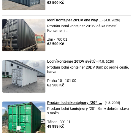
62 500 Kč
lodní kontejner 20'DV one way ...
- [4.8. 2026]
Prodám lodní kontejner 20'DV délka 6metrů.
Kontejner j ...
Zlín - 760 01
62 500 Kč
Lodní kontejner 20'DV světlý
- [4.8. 2026]
Prodám lodní kontejner 20DV (6m) po jedné cestě,
barva ...
Praha 10 - 101 00
62 500 Kč
Prodám lodní kontejnery “20“- ...
- [4.8. 2026]
Prodám lodní
kontejnery
“20“ - 6m v dobrém stavu
s možn ...
Tábor - 391 11
49 999 Kč