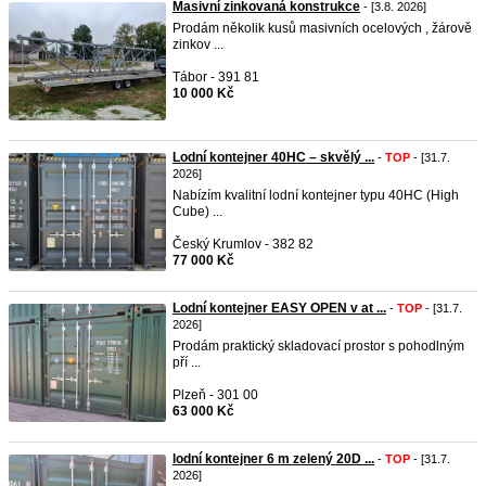
Masivní zinkovaná konstrukce
- [3.8. 2026]
Prodám několik kusů masivních ocelových , žárově
zinkov ...
Tábor - 391 81
10 000 Kč
Lodní kontejner 40HC – skvělý ...
-
TOP
- [31.7.
2026]
Nabízím kvalitní lodní kontejner typu 40HC (High
Cube) ...
Český Krumlov - 382 82
77 000 Kč
Lodní kontejner EASY OPEN v at ...
-
TOP
- [31.7.
2026]
Prodám praktický skladovací prostor s pohodlným
pří ...
Plzeň - 301 00
63 000 Kč
lodní kontejner 6 m zelený 20D ...
-
TOP
- [31.7.
2026]