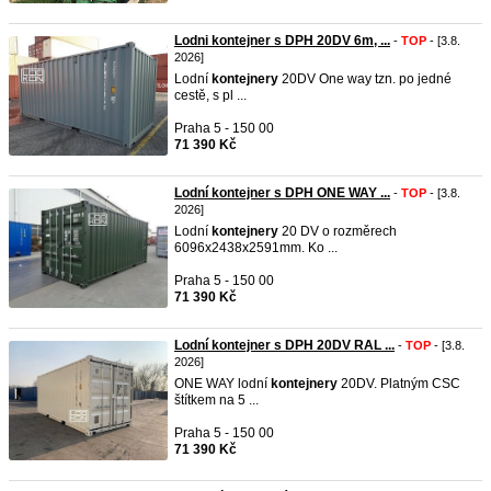
Lodni kontejner s DPH 20DV 6m, ...
-
TOP
- [3.8.
2026]
Lodní
kontejnery
20DV One way tzn. po jedné
cestě, s pl ...
Praha 5 - 150 00
71 390 Kč
Lodní kontejner s DPH ONE WAY ...
-
TOP
- [3.8.
2026]
Lodní
kontejnery
20 DV o rozměrech
6096x2438x2591mm. Ko ...
Praha 5 - 150 00
71 390 Kč
Lodní kontejner s DPH 20DV RAL ...
-
TOP
- [3.8.
2026]
ONE WAY lodní
kontejnery
20DV. Platným CSC
štítkem na 5 ...
Praha 5 - 150 00
71 390 Kč