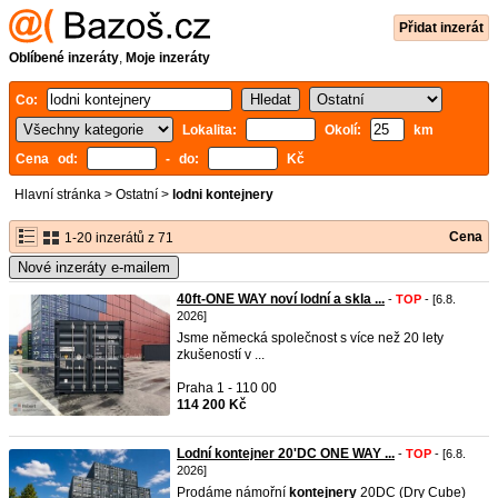
Přidat inzerát
Oblíbené inzeráty
,
Moje inzeráty
Co:
Lokalita:
Okolí:
km
Cena od:
- do:
Kč
Hlavní stránka
>
Ostatní
>
lodni kontejnery
Cena
1-20 inzerátů z 71
Nové inzeráty e-mailem
40ft-ONE WAY noví lodní a skla ...
-
TOP
- [6.8.
2026]
Jsme německá společnost s více než 20 lety
zkušeností v ...
Praha 1 - 110 00
114 200 Kč
Lodní kontejner 20'DC ONE WAY ...
-
TOP
- [6.8.
2026]
Prodáme námořní
kontejnery
20DC (Dry Cube)