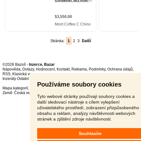
Stránka:
1
2
3
Další
©2026 Bazoš -
Inzerce, Bazar
Nápověda
,
Dotazy
,
Hodnocení
,
Kontakt
,
Reklama
,
Podmínky
,
Ochrana údajů
,
RSS
,
Inzeráty Ostatní celkem:
150100
, za 24 hodin:
3372
Používáme soubory cookies
Mapa kategorií
,
Nejvyhledávanější výrazy
Země:
Česká republika
,
Slovensko
,
Polsko
,
Rakousko
Tyto webové stránky používají soubory cookies a
další sledovací nástroje s cílem vylepšení
uživatelského prostředí, zobrazení přizpůsobeného
obsahu a reklam, analýzy návštěvnosti webových
stránek a zjištění zdroje návštěvnosti.
Souhlasím