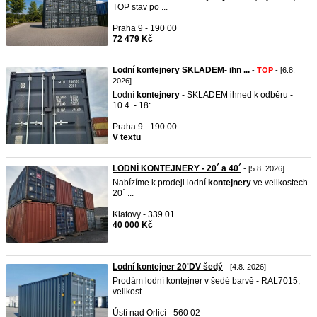
TOP stav po ...
Praha 9 - 190 00
72 479 Kč
Lodní kontejnery SKLADEM- ihn ...
-
TOP
- [6.8.
2026]
Lodní
kontejnery
- SKLADEM ihned k odběru -
10.4. - 18: ...
Praha 9 - 190 00
V textu
LODNÍ KONTEJNERY - 20´ a 40´
- [5.8. 2026]
Nabízíme k prodeji lodní
kontejnery
ve velikostech
20´ ...
Klatovy - 339 01
40 000 Kč
Lodní kontejner 20'DV šedý
- [4.8. 2026]
Prodám lodní kontejner v šedé barvě - RAL7015,
velikost ...
Ústí nad Orlicí - 560 02