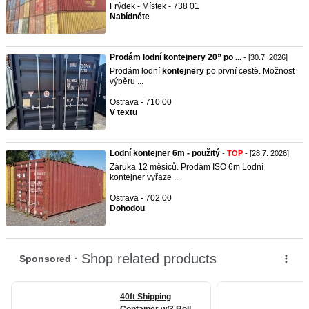
Frýdek - Místek - 738 01
Nabídněte
Prodám lodní kontejnery 20” po ...
- [30.7. 2026]
Prodám lodní
kontejnery
po první cestě. Možnost
výběru ...
Ostrava - 710 00
V textu
Lodní kontejner 6m - použitý
-
TOP
- [28.7. 2026]
Záruka 12 měsíců. Prodám ISO 6m Lodní
kontejner vyřaze ...
Ostrava - 702 00
Dohodou