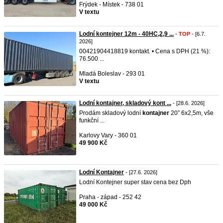
Frýdek - Místek - 738 01
V textu
Lodní kontejner 12m - 40HC,2,9 ...
-
TOP
- [6.7.
2026]
00421904418819 kontakt. • Cena s DPH (21 %):
76.500 ...
Mladá Boleslav - 293 01
V textu
Lodní kontajner, skladový kont ...
- [28.6. 2026]
Prodám skladový lodní
kontajner
20” 6x2,5m, vše
funkční ...
Karlovy Vary - 360 01
49 900 Kč
Lodní Kontajner
- [27.6. 2026]
Lodní Kontejner super stav cena bez Dph
Praha - západ - 252 42
49 000 Kč