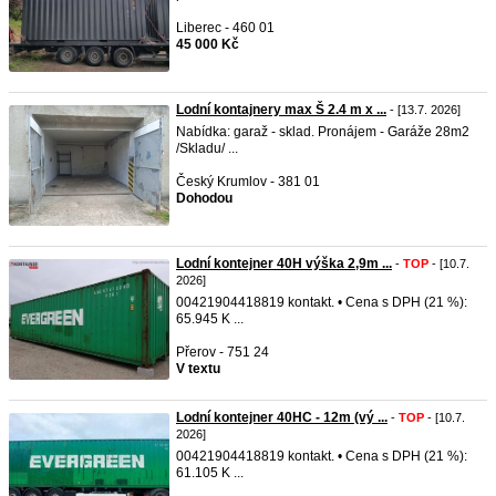
Liberec - 460 01
45 000 Kč
Lodní kontajnery max Š 2.4 m x ...
- [13.7. 2026]
Nabídka: garaž - sklad. Pronájem - Garáže 28m2
/Skladu/ ...
Český Krumlov - 381 01
Dohodou
Lodní kontejner 40H výška 2,9m ...
-
TOP
- [10.7.
2026]
00421904418819 kontakt. • Cena s DPH (21 %):
65.945 K ...
Přerov - 751 24
V textu
Lodní kontejner 40HC - 12m (vý ...
-
TOP
- [10.7.
2026]
00421904418819 kontakt. • Cena s DPH (21 %):
61.105 K ...