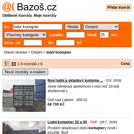
Přidat inzerát
Oblíbené inzeráty
,
Moje inzeráty
Co:
Lokalita:
Okolí:
km
Cena od:
- do:
Kč
Hlavní stránka
>
Ostatní
>
lodni kontajner
Cena
1-9 inzerátů z 9
Nové inzeráty e-mailem
Noví lodní a skladový kontejne ...
- [3.8. 2026]
Jsme německá společnost s více než 20 lety
zkušeností v ...
Ústí nad Labem - 400 01
68 700 Kč
Lodni kontajner 20 a 40
-
TOP
- [28.7. 2026]
Prodám skladovací lodní
kontajner
y nové i
použité. Buď ...