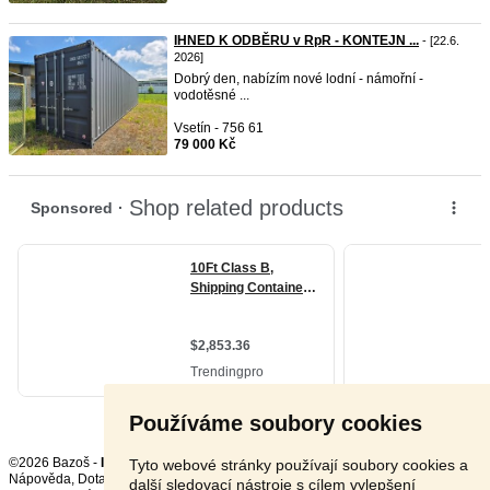
IHNED K ODBĚRU v RpR - KONTEJN ...
- [22.6.
2026]
Dobrý den, nabízím nové lodní - námořní -
vodotěsné ...
Vsetín - 756 61
79 000 Kč
Používáme soubory cookies
©2026 Bazoš -
Inzerce, Bazar
Tyto webové stránky používají soubory cookies a
Nápověda
,
Dotazy
,
Hodnocení
,
Kontakt
,
Reklama
,
Podmínky
,
Ochrana údajů
,
další sledovací nástroje s cílem vylepšení