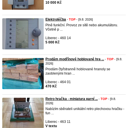
10 000 Kč
Elektroléčba
-
TOP
- [9.8. 2026]
Plně funkční. Provoz ze sítě nebo akumulátoru.
Včetně p ...
Liberec - 460 14
5 000 Kč
Prodám modřínové hoblované hra ...
-
TOP
- [9.8.
2026]
Prodám čtyřstranně hoblované hranoly se
zaoblenými hran ...
Liberec - 464 01
470 Kč
Retro hračka - miniatura parní ...
-
TOP
- [9.8.
2026]
Nabízím sběrateli unikátní retro plechovou hračku -
fun ...
Liberec - 463 11
V textu