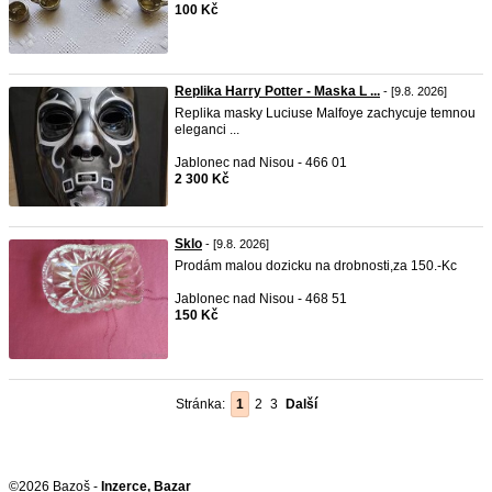
100 Kč
Replika Harry Potter - Maska L ...
- [9.8. 2026]
Replika masky Luciuse Malfoye zachycuje temnou
eleganci ...
Jablonec nad Nisou - 466 01
2 300 Kč
Sklo
- [9.8. 2026]
Prodám malou dozicku na drobnosti,za 150.-Kc
Jablonec nad Nisou - 468 51
150 Kč
Stránka:
1
2
3
Další
©2026 Bazoš -
Inzerce, Bazar