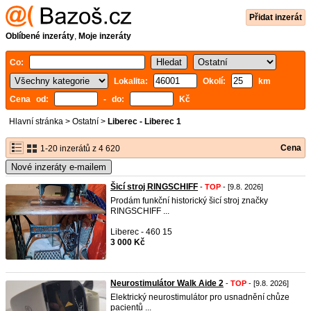
Přidat inzerát
Oblíbené inzeráty
,
Moje inzeráty
Co:
Lokalita:
Okolí:
km
Cena od:
- do:
Kč
Hlavní stránka
>
Ostatní
>
Liberec - Liberec 1
Cena
1-20 inzerátů z 4 620
Nové inzeráty e-mailem
Šicí stroj RINGSCHIFF
-
TOP
- [9.8. 2026]
Prodám funkční historický šicí stroj značky
RINGSCHIFF ...
Liberec - 460 15
3 000 Kč
Neurostimulátor Walk Aide 2
-
TOP
- [9.8. 2026]
Elektrický neurostimulátor pro usnadnění chůze
pacientů ...