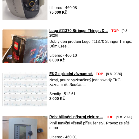
Liberec - 460 08
75 000 Kč
Lego #11370 Stringer Things: D ...
-
TOP
- [9.8.
2026]
Dobrý den prodám Lego #11370 Stringer Things:
Dům Cree ...
Liberec - 460 10
8 000 Kč
EKG epizodní záznamník
-
TOP
- [9.8. 2026]
Nový, pouze vyzkoušený jednosvodý EKG
záznamník. Součás ...
Semily - 512 61
2 000 Kč
Rehabilitační přístroj elektro ...
-
TOP
- [9.8. 2026]
Plně funkční včetně příslušenství. Provoz ze sítě
nebo ...
Liberec - 460 01