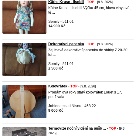
Käthe Kruse - Ilsebill
-
TOP
- [9.8. 2026]
Käthe Kruse - Ilsebill Výška 45 cm, hlava vinylová,
tě ...
Semily - 511 01
14 900 Kč
Dekorativní panenka
-
TOP
- [9.8. 2026]
Zajímavá dekorativní panenka do sbírky Z 20-30
let ...
Semily - 511 01
2 500 Kč
Kolovrátek
-
TOP
- [9.8. 2026]
Prodám dva roky starý kolovrátek Louet s 17,
používala ...
Jablonec nad Nisou - 468 22
9 000 Kč
Termovize noční vidění na pušk ...
-
TOP
- [9.8.
2026]