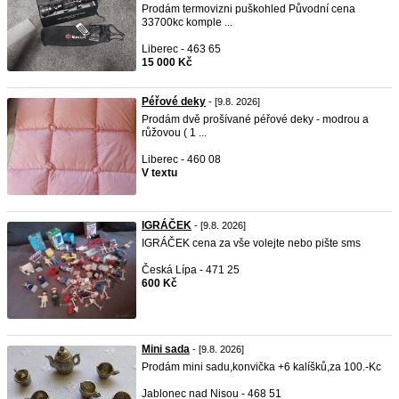
Prodám termovizni puškohled Původní cena
33700kc komple ...
Liberec - 463 65
15 000 Kč
Péřové deky
- [9.8. 2026]
Prodám dvě prošívané péřové deky - modrou a
růžovou ( 1 ...
Liberec - 460 08
V textu
IGRÁČEK
- [9.8. 2026]
IGRÁČEK cena za vše volejte nebo pište sms
Česká Lípa - 471 25
600 Kč
Mini sada
- [9.8. 2026]
Prodám mini sadu,konvička +6 kalíšků,za 100.-Kc
Jablonec nad Nisou - 468 51