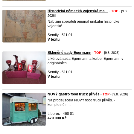
Historická německá vojenská ma ...
-
TOP
- [9.8.
2026]
Nabízím sběrateli originál unikátní historické
vojenské ...
Semily - 511 01
V textu
Skleněné sady Egermann
-
TOP
- [9.8. 2026]
Likérová sada Egermann a korbel Egermann v
originálních ...
Semily - 511 01
V textu
NOVÝ gastro food truck přívěs
-
TOP
- [9.8. 2026]
Na prodej zcela NOVÝ food truck přívěs. -
kompletně n ...
Liberec - 460 01
479 000 Kč