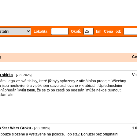
Lokalita:
Okolí:
km Cena od:
Ce
5
 sbírka
V 
- [7.8. 2026]
ám Lega ze své sbírky, které již byly vyřazeny z oficiálního prodeje. Všechny
 jsou neotevřené a v pěkném stavu uschované v krabicích. Upřednostním
ní předání kvůli tomu, že se to po cestě po odeslání může někde ťuknout.
lání ale ...
o Star Wars Groku
1 
- [7.8. 2026]
pouze slozene a vystavene na policce. Top stav. Bohuzel bez originalni