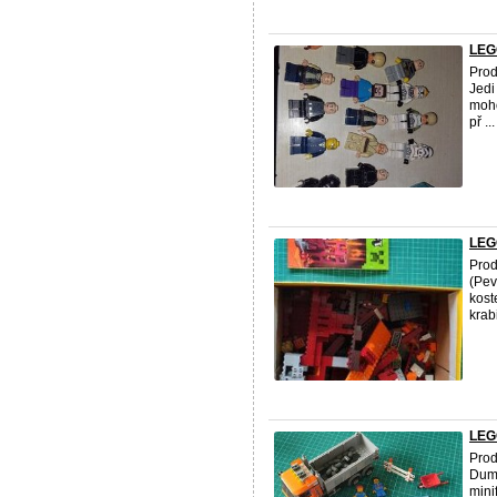
LEG
Pro
Jedi
moho
př ...
LEGO
Pro
(Pev
kost
krabi
LEGO
Pro
Dump
mini