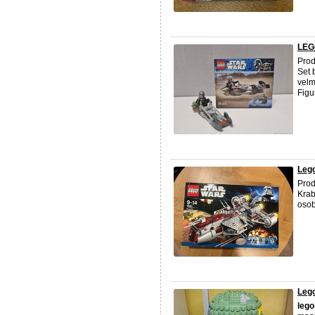
LEG
Pro
Set 
velm
Figu
Lego
Pro
Krab
osob
Lego
lego