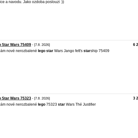
ice a navodu. Jako ozdoba poslouzi :))
o Star Wars 75409
6 
- [7.8. 2026]
dám nové nerozbalené
lego
star
Wars Jango fett's
star
ship 75409
o Star Wars 75323
3 
- [7.8. 2026]
dám nové nerozbalené
lego
75323
star
Wars Thé Justifier