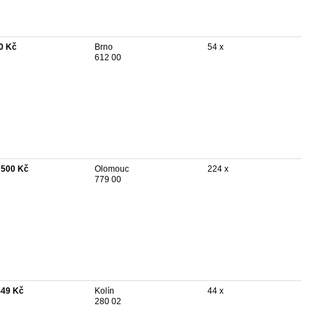
0 Kč
Brno
54 x
612 00
 500 Kč
Olomouc
224 x
779 00
449 Kč
Kolín
44 x
280 02