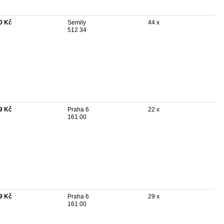
0 Kč
Semily
44 x
512 34
9 Kč
Praha 6
22 x
161 00
9 Kč
Praha 6
29 x
161 00