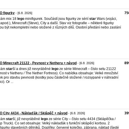
O figurky
75
- [6.8. 2026]
dám mix 18
lego
minifigurek. Součástí jsou figurky ze sérií
star
Wars (vojáci,
 apod.), Minecraft (Steve), City a další. Stav viz fotografie – některé figurky
u být nekompletní nebo složené z různých dílů. Osobní předání nebo zaslání
 Minecraft 21122 - Pevnost v Netheru + návod
89
- [6.8. 2026]
dám
star
ší a dnes již nevyráběné
lego
ze série Minecraft – číslo setu 21122
nost v Netheru / The Nether Fortress). Co nabídka obsahuje: Velké množství
ek pro stavbu pevnosti (kostky jsou částečně složené / rozsypané v náhradní
ci). Or ...
 City 4434 - Náklaďák / Sklápěč + návod
39
- [6.8. 2026]
dám
star
ší, již nevyráběné
lego
ze série City – číslo setu 4434 (Sklápěčka /
 Truck). Co set obsahuje: Velký náklaďák s funkční sklápěcí korbou. 2
figurky stavebních dělníků. Doplňky: červené kolečko, zábrana, náklad (šedé