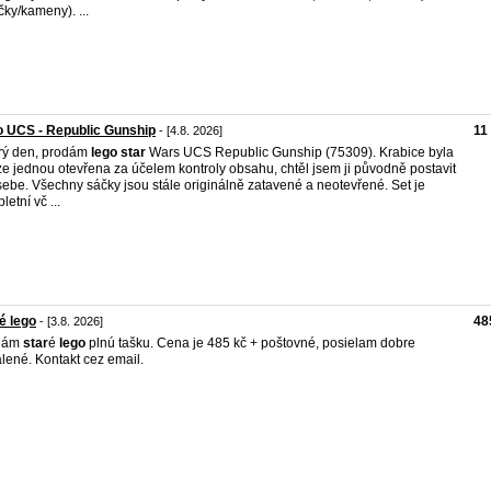
čky/kameny). ...
 UCS - Republic Gunship
11
- [4.8. 2026]
rý den, prodám
lego
star
Wars UCS Republic Gunship (75309). Krabice byla
e jednou otevřena za účelem kontroly obsahu, chtěl jsem ji původně postavit
sebe. Všechny sáčky jsou stále originálně zatavené a neotevřené. Set je
etní vč ...
é lego
48
- [3.8. 2026]
dám
star
é
lego
plnú tašku. Cena je 485 kč + poštovné, posielam dobre
lené. Kontakt cez email.