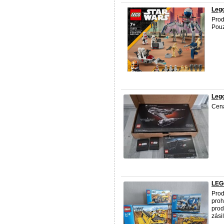
Lego
Prod
Pouz
Lego
Cena
LEG
Pro
proh
prod
zási