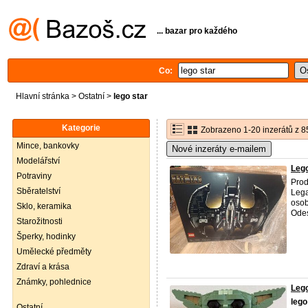
... bazar pro každého
Co:
Hlavní stránka
>
Ostatní
>
lego star
Kategorie
Zobrazeno 1-20 inzerátů z 8
Mince, bankovky
Nové inzeráty e-mailem
Modelářství
Lego
Potraviny
Prod
Sběratelství
Lega
osob
Sklo, keramika
Odes
Starožitnosti
Šperky, hodinky
Umělecké předměty
Zdraví a krása
Známky, pohlednice
Leg
lego
Ostatní