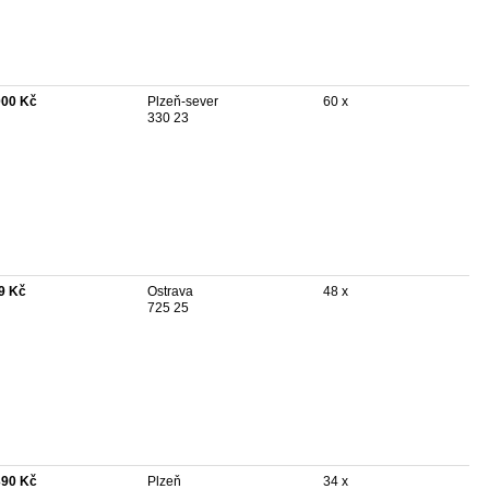
000 Kč
Plzeň-sever
60 x
330 23
9 Kč
Ostrava
48 x
725 25
390 Kč
Plzeň
34 x