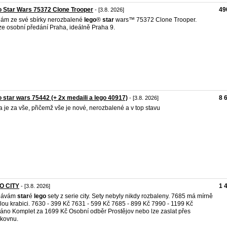
 Star Wars 75372 Clone Trooper
49
- [3.8. 2026]
ám ze své sbírky nerozbalené
lego
®
star
wars™ 75372 Clone Trooper.
e osobní předání Praha, ideálně Praha 9.
 star wars 75442 (+ 2x medaili a lego 40917)
8 
- [3.8. 2026]
 je za vše, přičemž vše je nové, nerozbalené a v top stavu
O CITY
1 
- [3.8. 2026]
dávám
star
é
lego
sety z serie city. Sety nebyly nikdy rozbaleny. 7685 má mírně
lou krabici. 7630 - 399 Kč 7631 - 599 Kč 7685 - 899 Kč 7990 - 1199 Kč
áno Komplet za 1699 Kč Osobní odběr Prostějov nebo lze zaslat přes
lkovnu.