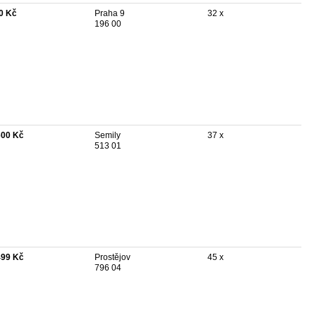
0 Kč
Praha 9
32 x
196 00
600 Kč
Semily
37 x
513 01
499 Kč
Prostějov
45 x
796 04