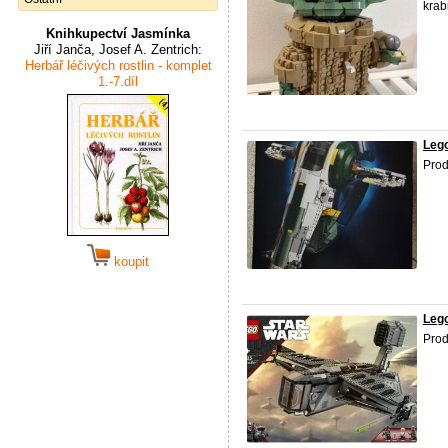
krab
Knihkupectví Jasmínka
Jiří Janča, Josef A. Zentrich:
Herbář léčivých rostlin - komplet
1.-7.díl
Leg
Pro
koupit
Leg
Pro