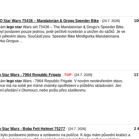
O Star Wars 75436 – Mandalorian & Grogu Speeder Bike
10
- [24.7. 2026]
dám
lego
star
Wars set 75436 – The Mandalorian & Grogu's Speeder Bike.
byl postaven pouze jednou, poté pečlivě rozebrán a uložen do sáčků. Je ve
i pěkném stavu. Součástí jsou: Speeder Bike Minifigurka Mandaloriana
rka Grogua ...
 Star Wars - 7964 Republic Frigate
13
-
TOP
- [24.7. 2026]
dám
lego
star
Wars - 7964 Republic Frigate. V novém neotevřeném stavu.
ice má na sobě jen mírné známky opotřebení v průběhu skladování. Jen
ní předání v Olomouci, nebo pošlu přes zásilkovnu.
 Star Wars - Boba Fett Helmet 75277
2 
- [24.7. 2026]
bylo postaveno jednou a vystaveno na poličce. K legu mám původní krabici a