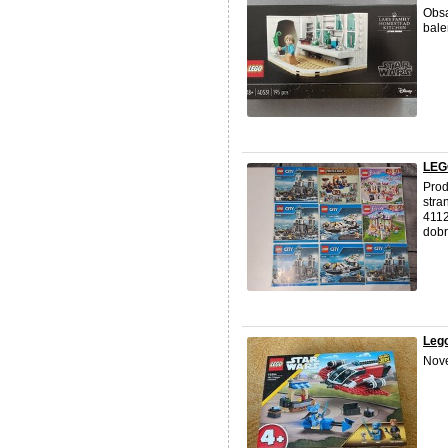
Obsa
bale
LEGO
Pro
stra
4112
dobr
Leg
Nove