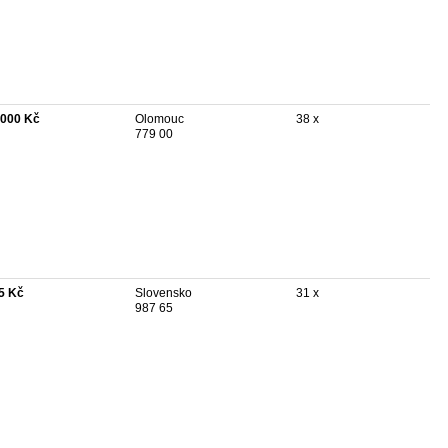
 000 Kč
Olomouc
38 x
779 00
5 Kč
Slovensko
31 x
987 65