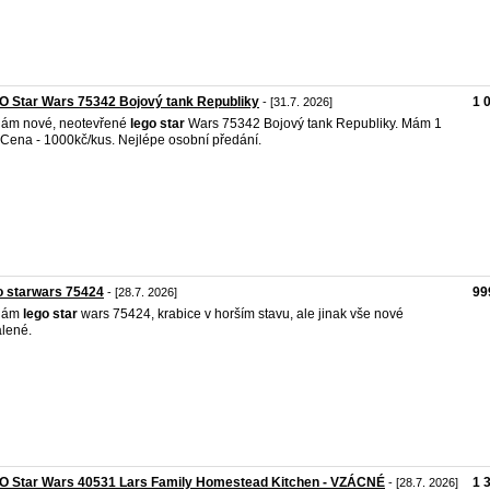
 Star Wars 75342 Bojový tank Republiky
1 
- [31.7. 2026]
dám nové, neotevřené
lego
star
Wars 75342 Bojový tank Republiky. Mám 1
 Cena - 1000kč/kus. Nejlépe osobní předání.
o starwars 75424
99
- [28.7. 2026]
dám
lego
star
wars 75424, krabice v horším stavu, ale jinak vše nové
lené.
O Star Wars 40531 Lars Family Homestead Kitchen - VZÁCNÉ
1 
- [28.7. 2026]