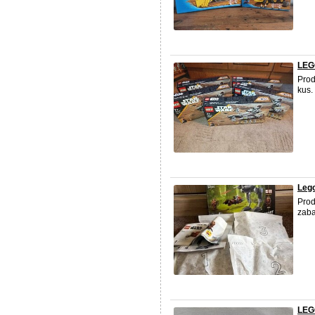
LEGO
Pro
kus.
Leg
Pro
zaba
LEG