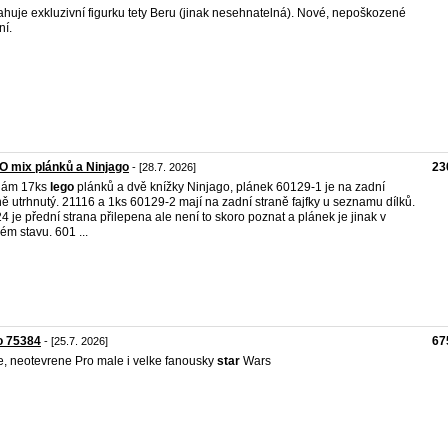
huje exkluzivní figurku tety Beru (jinak nesehnatelná). Nové, nepoškozené
ní.
 mix plánků a Ninjago
23
- [28.7. 2026]
dám 17ks
lego
plánků a dvě knížky Ninjago, plánek 60129-1 je na zadní
ně utrhnutý. 21116 a 1ks 60129-2 mají na zadní straně fajfky u seznamu dílků.
4 je přední strana přilepena ale není to skoro poznat a plánek je jinak v
ém stavu. 601 ...
o 75384
67
- [25.7. 2026]
, neotevrene Pro male i velke fanousky
star
Wars