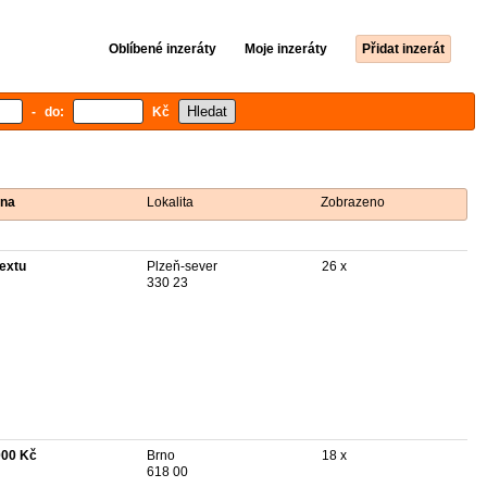
Oblíbené inzeráty
Moje inzeráty
Přidat inzerát
- do:
Kč
na
Lokalita
Zobrazeno
textu
Plzeň-sever
26 x
330 23
000 Kč
Brno
18 x
618 00