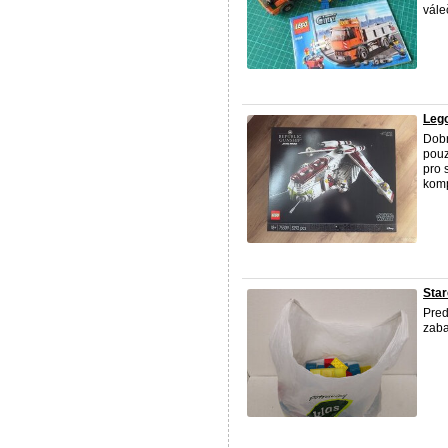
vále
Lego
Dob
pouz
pro 
kompl
Star
Pre
zaba