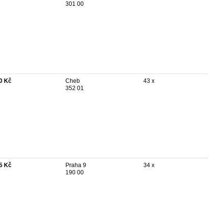
301 00
0 Kč
Cheb
43 x
352 01
5 Kč
Praha 9
34 x
190 00