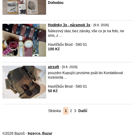
Dohodou
Hodinky 3x , náramek 3x
- [9.8. 2026]
Nálezový stav, bez záruky, vše co je na foto, ne
sms, z ...
Havlíčkův Brod - 580 01
100 Kč
airsoft
- [9.8. 2026]
pouzdro Kupujíci prosime psát do Kontaktovat
inzerenta ...
Havlíčkův Brod - 580 01
50 Kč
Stránka:
1
2
3
Další
©2026 Bazoš -
Inzerce, Bazar