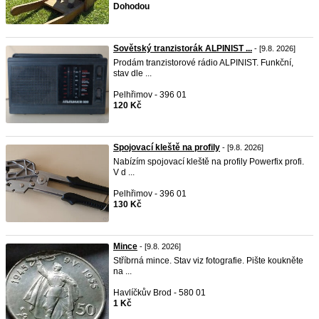
Dohodou
Sovětský tranzistorák ALPINIST ...
- [9.8. 2026]
Prodám tranzistorové rádio ALPINIST. Funkční,
stav dle ...
Pelhřimov - 396 01
120 Kč
Spojovací kleště na profily
- [9.8. 2026]
Nabízím spojovací kleště na profily Powerfix profi.
V d ...
Pelhřimov - 396 01
130 Kč
Mince
- [9.8. 2026]
Stříbrná mince. Stav viz fotografie. Pište koukněte
na ...
Havlíčkův Brod - 580 01
1 Kč