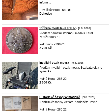
inform ...
Havlíčkův Brod - 580 01
Dohodou
Stříbrná medaile -Karel IV
- [9.8. 2026]
Prodám pamětní stříbrnou medaili Karel
IV,raženou v r.1 ...
Pelhřimov - 396 01
2 200 Kč
Invalidní vozík meyra
- [9.8. 2026]
Prodám invalidní vozík meyra. Bez baterek a je
vymačka ...
Kutná Hora - 285 22
2 500 Kč
Historické časopisy modelář
- [9.8. 2026]
Nabízím časopisy viz.foto. nabídněte, levně.
Kutná Hora - 285 22