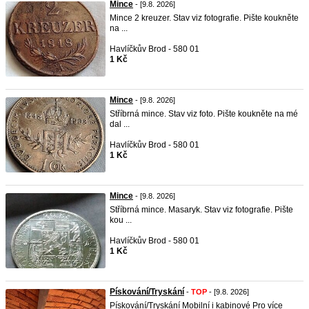
Mince
- [9.8. 2026]
Mince 2 kreuzer. Stav viz fotografie. Pište koukněte
na ...
Havlíčkův Brod - 580 01
1 Kč
Mince
- [9.8. 2026]
Stříbrná mince. Stav viz foto. Pište koukněte na mé
dal ...
Havlíčkův Brod - 580 01
1 Kč
Mince
- [9.8. 2026]
Stříbrná mince. Masaryk. Stav viz fotografie. Pište
kou ...
Havlíčkův Brod - 580 01
1 Kč
Pískování/Tryskání
-
TOP
- [9.8. 2026]
Pískování/Tryskání Mobilní i kabinové Pro více