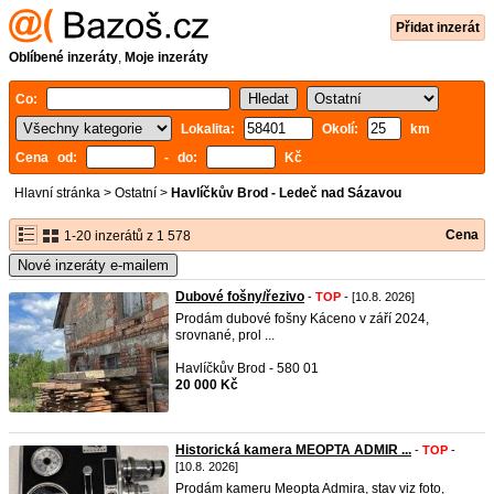
Přidat inzerát
Oblíbené inzeráty
,
Moje inzeráty
Co:
Lokalita:
Okolí:
km
Cena od:
- do:
Kč
Hlavní stránka
>
Ostatní
>
Havlíčkův Brod - Ledeč nad Sázavou
Cena
1-20 inzerátů z 1 578
Nové inzeráty e-mailem
Dubové fošny/řezivo
-
TOP
- [10.8. 2026]
Prodám dubové fošny Káceno v září 2024,
srovnané, prol ...
Havlíčkův Brod - 580 01
20 000 Kč
Historická kamera MEOPTA ADMIR ...
-
TOP
-
[10.8. 2026]
Prodám kameru Meopta Admira, stav viz foto,