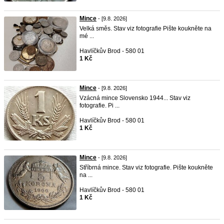
Mince
- [9.8. 2026]
Velká směs. Stav viz fotografie Pište koukněte na
mé ...
Havlíčkův Brod - 580 01
1 Kč
Mince
- [9.8. 2026]
Vzácná mince Slovensko 1944... Stav viz
fotografie. Pi ...
Havlíčkův Brod - 580 01
1 Kč
Mince
- [9.8. 2026]
Stříbrná mince. Stav viz fotografie. Pište koukněte
na ...
Havlíčkův Brod - 580 01
1 Kč