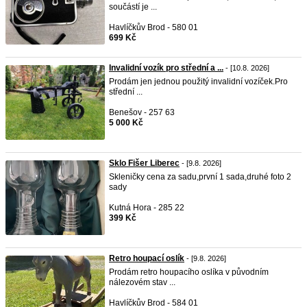
součástí je ...
Havlíčkův Brod - 580 01
699 Kč
Invalidní vozík pro střední a ...
- [10.8. 2026]
Prodám jen jednou použitý invalidní vozíček.Pro
střední ...
Benešov - 257 63
5 000 Kč
Sklo Fišer Liberec
- [9.8. 2026]
Skleničky cena za sadu,první 1 sada,druhé foto 2
sady
Kutná Hora - 285 22
399 Kč
Retro houpací oslík
- [9.8. 2026]
Prodám retro houpacího oslíka v původním
nálezovém stav ...
Havlíčkův Brod - 584 01