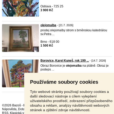
Ostrava - 725 25
3 900 Kč
olejomalba
- [21.7. 2026]
prodej olejomalby strom s brněnskou katedrálou
sv.Petra ...
Brno - 618 00
1 500 Kč
Borovice, Karel Kuneš, rok 199 ...
- [14.7. 2026]
Obraz Borovice je
olejomalba
na plátně. Obraz je
podeps ...
Domažlice - 344 01
Používáme soubory cookies
2 500 Kč
Tyto webové stránky používají soubory cookies a
další sledovací nástroje s cílem vylepšení
uživatelského prostředí, zobrazení přizpůsobeného
obsahu a reklam, analýzy návštěvnosti webových
©2026 Bazoš -
Inzerce, Bazar
Nápověda
,
Dotazy
,
Hodnocení
,
Kontakt
,
Reklama
,
Podmínky
,
Ochrana údajů
,
stránek a zjištění zdroje návštěvnosti.
RSS
,