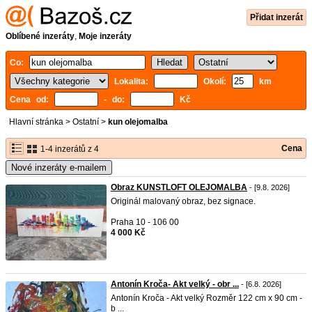
Přidat inzerát
Oblíbené inzeráty
,
Moje inzeráty
Co:
Lokalita:
Okolí:
km
Cena od:
- do:
Kč
Hlavní stránka
>
Ostatní
>
kun olejomalba
Cena
1-4 inzerátů z 4
Nové inzeráty e-mailem
Obraz KUNSTLOFT OLEJOMALBA
- [9.8. 2026]
Originál malovaný obraz, bez signace.
Praha 10 - 106 00
4 000 Kč
Antonín Kroča- Akt velký - obr ...
- [6.8. 2026]
Antonín Kroča - Akt velký Rozměr 122 cm x 90 cm -
b ...