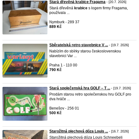
Stará dřevěná krabice Fragama
- [20.7. 2026]
Stará dřevěná
krabice
s logem firmy Fragama,
používala ...
Nymburk - 289 37
889 Kč
Sběratelská retro stavebnice V ...
- [19.7. 2026]
Nabízím do sbírky starou československou
stavebnici Var ...
Praha 1 - 110 00
790 Kč
Stará společenská hra GOLF – T ...
- [19.7. 2026]
Prodám starou retro společenskou hru GOLF pro
dva hráče ...
Benešov - 256 01
500 Kč
Starožitná plechová dóza Louis ...
- [16.7. 2026]
Starožitná plechová dóza Louis Schneebeli