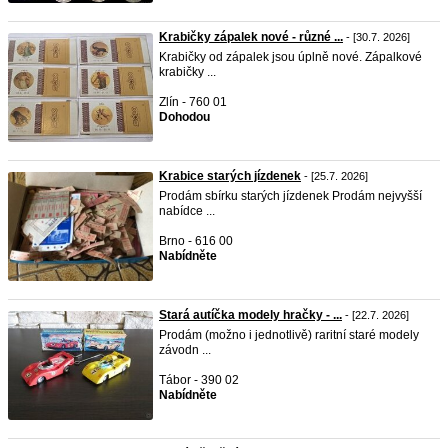
Krabičky zápalek nové - různé ...
- [30.7. 2026]
Krabičky od zápalek jsou úplně nové. Zápalkové
krabičky ...
Zlín - 760 01
Dohodou
Krabice starých jízdenek
- [25.7. 2026]
Prodám sbírku starých jízdenek Prodám nejvyšší
nabídce ...
Brno - 616 00
Nabídněte
Stará autíčka modely hračky - ...
- [22.7. 2026]
Prodám (možno i jednotlivě) raritní staré modely
závodn ...
Tábor - 390 02
Nabídněte