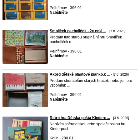
Pelhřimov - 396 01
Nabídněte
Smolíček pacholíček - 2x celá ...
- [7.8. 2026]
Prodám tuto starou originální hru Smolíček
pacholíček o ...
Pelhřimov - 396 01
Nabídněte
Akord dětské plastové pianko,k ...
- [7.8. 2026]
Prodám sběratelům starých hraček ,nebo jen pro
vzpomínk ...
Pelhřimov - 396 01
Nabídněte
Retro hra Dětská pošta Kinderp ...
- [3.8. 2026]
Nabízím sběratelskou retro společenskou hru
Kinderpost ...
Kolín - 280 01