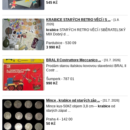
545 Kč
KRABICE STARÝCH RETRO VĚCÍ / S ...
- [1.8.
2026]
krabice
STARÝCH RETRO VĚCÍ / SBĚRATELSKÝ
MIX Dobrý d ...
Pardubice - 530 09
3 990 Kč
BRAL Il Costruttore Meccanico ...
- [31.7. 2026]
Prodám starou italskou kovovou stavebnici BRAL Il
Costr ...
Šumperk - 787 01
990 Kč
Mince , krabice od starých záp ...
- [31.7. 2026]
Mince kus-50Kč objem 3,8 cm---
krabice
od
starých zápal ...
Praha 4 - 142 00
50 Kč