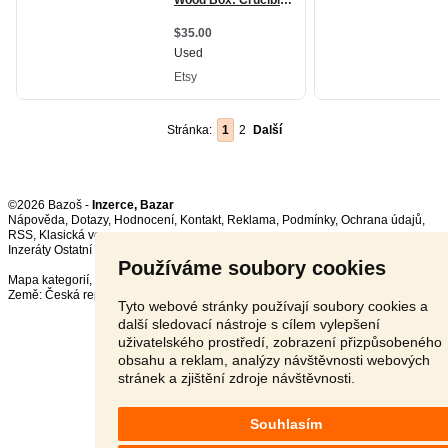
Stránka:
1
2
Další
©2026 Bazoš -
Inzerce, Bazar
Nápověda
,
Dotazy
,
Hodnocení
,
Kontakt
,
Reklama
,
Podmínky
,
Ochrana údajů
,
RSS
,
Inzeráty Ostatní celkem:
151333
, za 24 hodin:
3690
Používáme soubory cookies
Mapa kategorií
,
Nejvyhledávanější výrazy
Země:
Česká republika
,
Slovensko
,
Polsko
,
Rakousko
Tyto webové stránky používají soubory cookies a
další sledovací nástroje s cílem vylepšení
uživatelského prostředí, zobrazení přizpůsobeného
obsahu a reklam, analýzy návštěvnosti webových
stránek a zjištění zdroje návštěvnosti.
Souhlasím