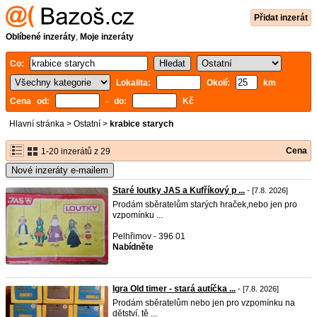
Přidat inzerát
Oblíbené inzeráty
,
Moje inzeráty
Co:
Lokalita:
Okolí:
km
Cena od:
- do:
Kč
Hlavní stránka
>
Ostatní
>
krabice starych
Cena
1-20 inzerátů z 29
Nové inzeráty e-mailem
Staré loutky JAS a Kufříkový p ...
- [7.8. 2026]
Prodám sběratelům starých hraček,nebo jen pro
vzpomínku ...
Pelhřimov - 396 01
Nabídněte
Igra Old timer - stará autíčka ...
- [7.8. 2026]
Prodám sběratelům nebo jen pro vzpomínku na
dětství, tě ...