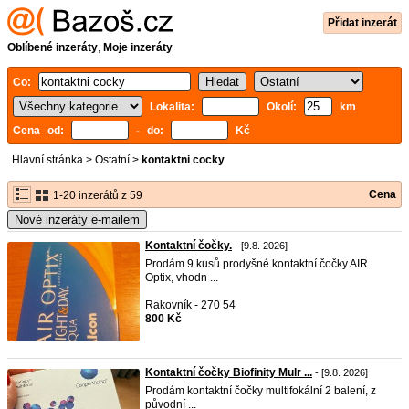
Přidat inzerát
Oblíbené inzeráty
,
Moje inzeráty
Co:
Lokalita:
Okolí:
km
Cena od:
- do:
Kč
Hlavní stránka
>
Ostatní
>
kontaktni cocky
Cena
1-20 inzerátů z 59
Nové inzeráty e-mailem
Kontaktní čočky.
- [9.8. 2026]
Prodám 9 kusů prodyšné kontaktní čočky AIR
Optix, vhodn ...
Rakovník - 270 54
800 Kč
Kontaktní čočky Biofinity Mulr ...
- [9.8. 2026]
Prodám kontaktní čočky multifokální 2 balení, z
původní ...