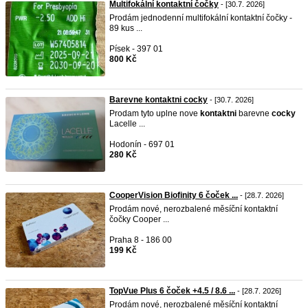
Multifokální kontaktní čočky
- [30.7. 2026]
Prodám jednodenní multifokální kontaktní čočky -
89 kus ...
Písek - 397 01
800 Kč
Barevne kontaktni cocky
- [30.7. 2026]
Prodam tyto uplne nove
kontaktni
barevne
cocky
Lacelle ...
Hodonín - 697 01
280 Kč
CooperVision Biofinity 6 čoček ...
- [28.7. 2026]
Prodám nové, nerozbalené měsíční kontaktní
čočky Cooper ...
Praha 8 - 186 00
199 Kč
TopVue Plus 6 čoček +4.5 / 8.6 ...
- [28.7. 2026]
Prodám nové, nerozbalené měsíční kontaktní