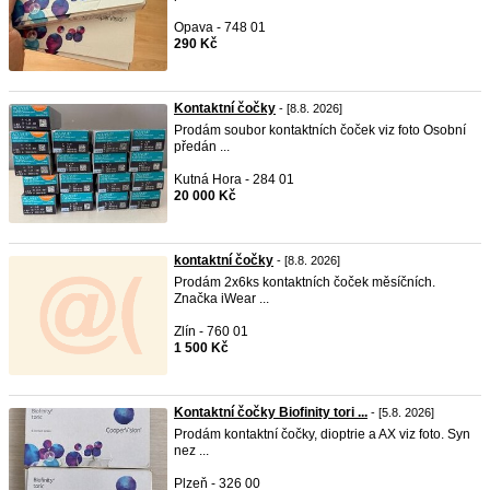
Opava - 748 01
290 Kč
Kontaktní čočky
- [8.8. 2026]
Prodám soubor kontaktních čoček viz foto Osobní
předán ...
Kutná Hora - 284 01
20 000 Kč
kontaktní čočky
- [8.8. 2026]
Prodám 2x6ks kontaktních čoček měsíčních.
Značka iWear ...
Zlín - 760 01
1 500 Kč
Kontaktní čočky Biofinity tori ...
- [5.8. 2026]
Prodám kontaktní čočky, dioptrie a AX viz foto. Syn
nez ...
Plzeň - 326 00