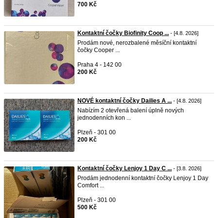
700 Kč
Kontaktní čočky Biofinity Coop ...
- [4.8. 2026]
Prodám nové, nerozbalené měsíční kontaktní
čočky Cooper ...
Praha 4 - 142 00
200 Kč
NOVÉ kontaktní čočky Dailies A ...
- [4.8. 2026]
Nabízím 2 otevřená balení úplně nových
jednodenních kon ...
Plzeň - 301 00
200 Kč
Kontaktní čočky Lenjoy 1 Day C ...
- [3.8. 2026]
Prodám jednodenní kontaktní čočky Lenjoy 1 Day
Comfort ...
Plzeň - 301 00
500 Kč