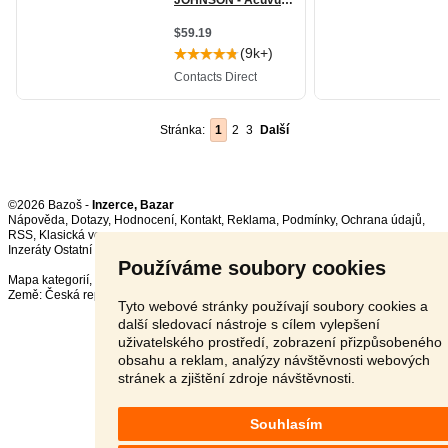
Stránka:
1
2
3
Další
©2026 Bazoš -
Inzerce, Bazar
Nápověda
,
Dotazy
,
Hodnocení
,
Kontakt
,
Reklama
,
Podmínky
,
Ochrana údajů
,
RSS
,
Inzeráty Ostatní celkem:
149515
, za 24 hodin:
4093
Používáme soubory cookies
Mapa kategorií
,
Nejvyhledávanější výrazy
Země:
Česká republika
,
Slovensko
,
Polsko
,
Rakousko
Tyto webové stránky používají soubory cookies a
další sledovací nástroje s cílem vylepšení
uživatelského prostředí, zobrazení přizpůsobeného
obsahu a reklam, analýzy návštěvnosti webových
stránek a zjištění zdroje návštěvnosti.
Souhlasím