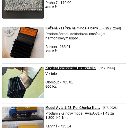
Praha 7 - 170 00
400 Kč
Kožená kasírka na mince a bank ...
- [25.7. 2026]
Prodám černou dokladovku (kasírku) s
harmonikovým uspoř ...
Beroun - 268 01
790 Kč
Kasirka hospodská penezenka
- [22.7. 2026]
Viz foto
Olomouc - 785 01
500 Kč
Model Avia 1:43. Peněženka Ka ...
- [3.7. 2026]
Prodám 2Ks nový model: Avia A-31 - 1:43 za
1.300.-Kč. N ...
Karviná - 735 14