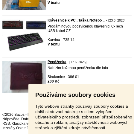
V textu
Klávesnice k PC . Taška Notebo ...
- [23.6. 2026]
Prodám novou podsvícenou klávesnici C-Tech
USB kabel CZ ...
Karviná - 735 14
V textu
Peněženka
- [17.6. 2026]
Nabízím koženou peněženku dle foto.
Strakonice - 386 01
200 Kč
Používáme soubory cookies
Tyto webové stránky používají soubory cookies a
další sledovací nástroje s cílem vylepšení
©2026 Bazoš -
Inzerce, Bazar
uživatelského prostředí, zobrazení přizpůsobeného
Nápověda
,
Dotazy
,
Hodnocení
,
Kontakt
,
Reklama
,
Podmínky
,
Ochrana údajů
,
obsahu a reklam, analýzy návštěvnosti webových
RSS
,
stránek a zjištění zdroje návštěvnosti.
Inzeráty Ostatní celkem:
149910
, za 24 hodin:
3280