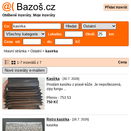
Přidat inzerát
Oblíbené inzeráty
,
Moje inzeráty
Co:
Lokalita:
Okolí:
km
Cena od:
- do:
Kč
Hlavní stránka
>
Ostatní
>
kasirka
Cena
1-7 inzerátů z 7
Nové inzeráty e-mailem
Kasírka
- [30.7. 2026]
Prodám kasírku z pravé kůže. Je nepoškozená,
zipy fungu ...
Přerov - 753 53
750 Kč
Retro kasirka
- [26.7. 2026]
kasirka