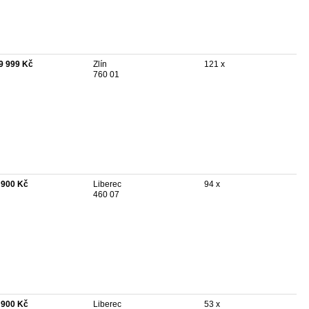
9 999 Kč
Zlín
121 x
760 01
 900 Kč
Liberec
94 x
460 07
 900 Kč
Liberec
53 x