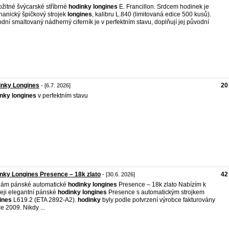
ožitné švýcarské stříbrné
hodinky
longines
E. Francillon. Srdcem hodinek je
anický špičkový strojek
longines
, kalibru L.840 (limitovaná edice 500 kusů).
dní smaltovaný nádherný ciferník je v perfektním stavu, doplňují jej původní
inky Longines
20
- [6.7. 2026]
inky
longines
v perfektním stavu
nky Longines Presence – 18k zlato
42
- [30.6. 2026]
dám pánské automatické
hodinky
longines
Presence – 18k zlato Nabízím k
eji elegantní pánské
hodinky
longines
Presence s automatickým strojkem
ines
L619.2 (ETA 2892-A2).
hodinky
byly podle potvrzení výrobce fakturovány
ce 2009. Nikdy ...