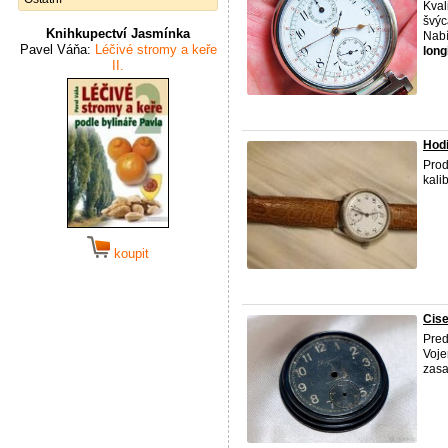
Kval
švýc
Knihkupectví Jasmínka
Nabí
Pavel Váňa:
Léčivé stromy a keře
long
II.
Hodi
Pro
kali
koupit
Cise
Pred
Voje
zasa