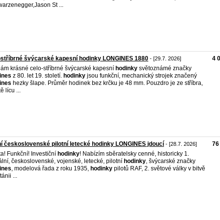
arzenegger,Jason St ...
ostříbrné švýcarské kapesní hodinky LONGINES 1880
4 
- [29.7. 2026]
ám krásné celo-stříbrné švýcarské kapesní
hodinky
světoznámé značky
ines
z 80. let 19. století.
hodinky
jsou funkční, mechanický strojek značený
ines
hezky šlape. Průměr hodinek bez krčku je 48 mm. Pouzdro je ze stříbra,
ě lícu ...
í československé pilotní letecké hodinky LONGINES jdoucí
76
- [28.7. 2026]
ta! Funkční! Investiční
hodinky
! Nabízím sběratelsky cenné, historicky 1.
iální, československé, vojenské, letecké, pilotní
hodinky
, švýcarské značky
ines
, modelová řada z roku 1935,
hodinky
pilotů RAF, 2. světové války v bitvě
tánii ...