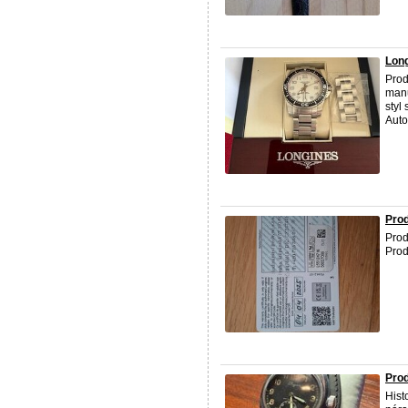
Long
Prod
man
styl
Autom
Pro
Pro
Prod
Prod
Hist