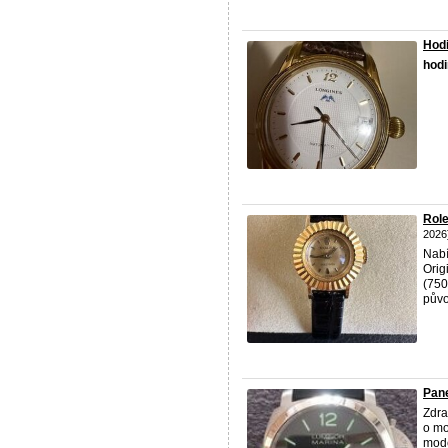
Hodi
hod
Role
2026
Nabí
Orig
(750
půvo
Pan
Zdra
o mo
mode