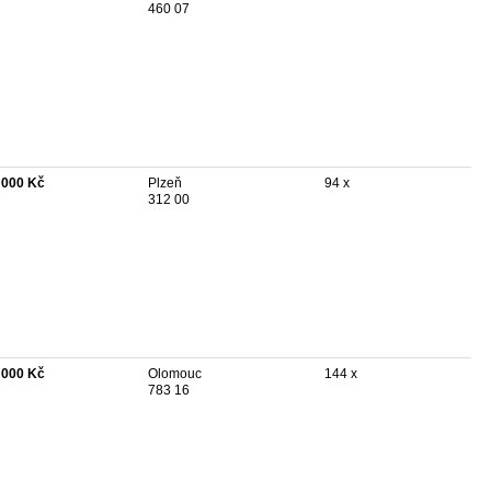
460 07
 000 Kč
Plzeň
94 x
312 00
 000 Kč
Olomouc
144 x
783 16