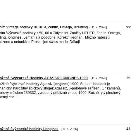
ím vintage hodinky HEUER, Zenith, Omega, Breitling
99
- [11.7. 2026]
pím švýcarské
hodinky
z 50, 60 a 70tých let. Značky HEUER, Zenith, Omega,
tling,
longines
, Lemania a podobné. Korektní jednání. Možno nabízet i
ozené a nefunkční. Prosím jen swiss made. Děkuji
rožitné Švýcarské Hodinky AGASSIZ LONGINES 1900
29
- [11.7. 2026]
ožitné švýcarské
hodinky
Agassiz [
longines
] 1900. Srdcem hodinek je
anický starožitný špičkový strojek Agassiz, 6-polohové seřízení, 17 kamenů,
ériovým číslem 239332, vyrobený přibližně v roce 1900. Ručně rytý plechový
erný cife ...
ožitné švýcarské hodinky Longines
43
- [11.7. 2026]