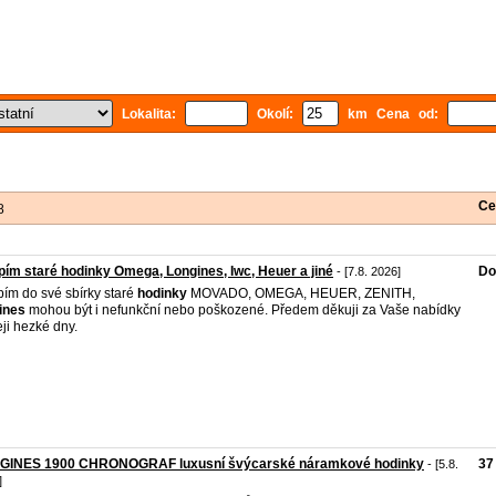
Lokalita:
Okolí:
km Cena od:
Ce
8
ím staré hodinky Omega, Longines, Iwc, Heuer a jiné
Do
- [7.8. 2026]
ím do své sbírky staré
hodinky
MOVADO, OMEGA, HEUER, ZENITH,
ines
mohou být i nefunkční nebo poškozené. Předem děkuji za Vaše nabídky
eji hezké dny.
GINES 1900 CHRONOGRAF luxusní švýcarské náramkové hodinky
37
- [5.8.
]