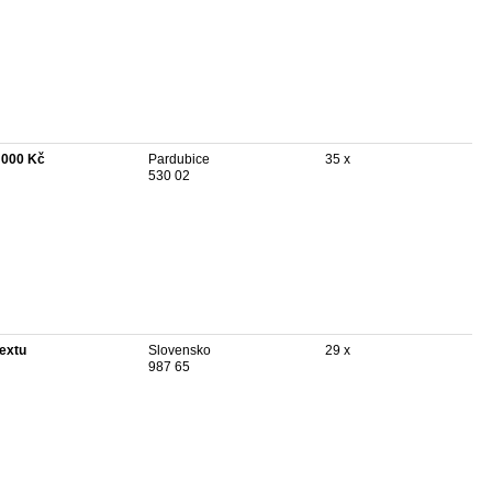
 000 Kč
Pardubice
35 x
530 02
textu
Slovensko
29 x
987 65