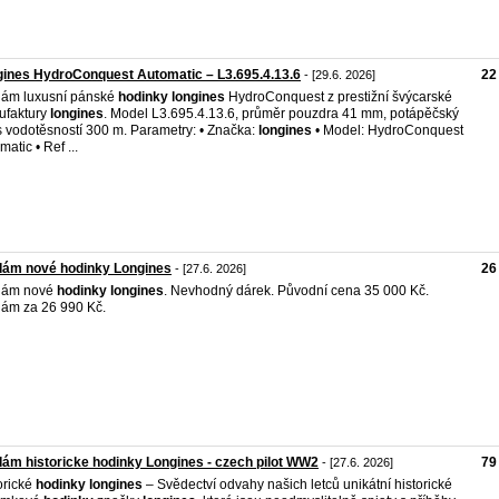
ines HydroConquest Automatic – L3.695.4.13.6
22
- [29.6. 2026]
ám luxusní pánské
hodinky
longines
HydroConquest z prestižní švýcarské
ufaktury
longines
. Model L3.695.4.13.6, průměr pouzdra 41 mm, potápěčský
 s vodotěsností 300 m. Parametry: • Značka:
longines
• Model: HydroConquest
atic • Ref ...
dám nové hodinky Longines
26
- [27.6. 2026]
dám nové
hodinky
longines
. Nevhodný dárek. Původní cena 35 000 Kč.
ám za 26 990 Kč.
ám historicke hodinky Longines - czech pilot WW2
79
- [27.6. 2026]
orické
hodinky
longines
– Svědectví odvahy našich letců unikátní historické