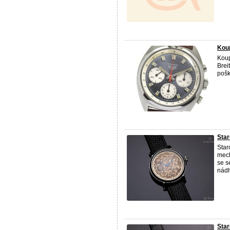
Koup
Kou
Brei
pošk
Sta
Star
mech
se s
nádh
Star