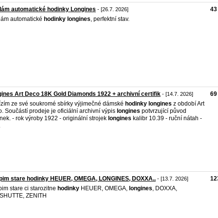
dám automatické hodinky Longines
43
- [26.7. 2026]
dám automatické
hodinky
longines
, perfektní stav.
ines Art Deco 18K Gold Diamonds 1922 + archivní certifik
69
- [14.7. 2026]
zím ze své soukromé sbírky výjimečné dámské
hodinky
longines
z období Art
. Součástí prodeje je oficiální archivní výpis
longines
potvrzující původ
nek. - rok výroby 1922 - originální strojek
longines
kalibr 10.39 - ruční nátah -
.
pim stare hodinky HEUER, OMEGA, LONGINES, DOXXA..
12
- [13.7. 2026]
im stare ci starozitne
hodinky
HEUER, OMEGA,
longines
, DOXXA,
SHUTTE, ZENITH