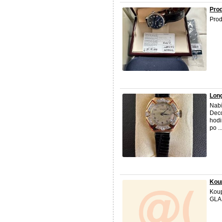
Pro
Pro
Long
Nabí
Deco
hodi
po ..
Kou
Koup
GLA