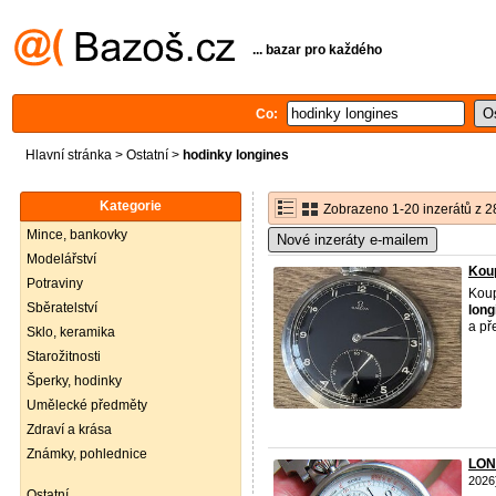
... bazar pro každého
Co:
Hlavní stránka
>
Ostatní
>
hodinky longines
Kategorie
Zobrazeno 1-20 inzerátů z 2
Mince, bankovky
Nové inzeráty e-mailem
Modelářství
Koup
Potraviny
Koup
Sběratelství
long
a př
Sklo, keramika
Starožitnosti
Šperky, hodinky
Umělecké předměty
Zdraví a krása
Známky, pohlednice
LON
2026
Ostatní