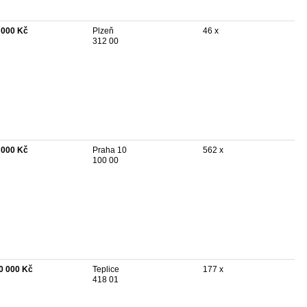
 000 Kč
Plzeň
46 x
312 00
 000 Kč
Praha 10
562 x
100 00
0 000 Kč
Teplice
177 x
418 01