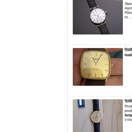
Star
mech
Půvo
ru ...
Hod
hod
hodi
Pro
prod
long
v ro