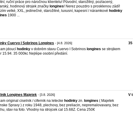
itní, ruční práce pro náročnou klientelu! Původní, starožitný, pozlacený,
arský, hodinový strojek značky
longines
! Nerez pouzdro s prosklenou zádí!
zím velké, XXL, jedinečné, starožitné, luxusní, kapesní / náramkové
hodinky
ines
1900 ...
nky Cuervo I Sobrinos Longines
35
- [4.8. 2026]
dam jdoucí
hodinky
v dobrém stavu Cuervo I Sobrinos
longines
se strojkem
br 15.94. 35 000kc Nejlépe osobní předání.
lnik Longines Majetek
V 
- [3.8. 2026]
am original ciselnik / cifernik na letecke
hodinky
zn.
longines
( Majetek
nske Spravy ) z roku 1948, plechovy, bez preliacin, nepremalovavany, bez
hu, stav na foto. Vhodny na strojcek cal 15.68Z. Cena 250€