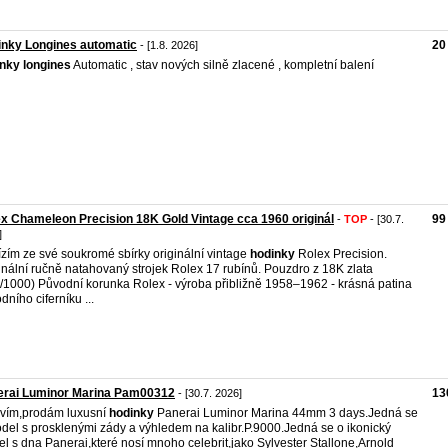
nky Longines automatic
20
- [1.8. 2026]
inky
longines
Automatic , stav nových silně zlacené , kompletní balení
x Chameleon Precision 18K Gold Vintage cca 1960 originál
99
-
TOP
- [30.7.
]
zím ze své soukromé sbírky originální vintage
hodinky
Rolex Precision.
inální ručně natahovaný strojek Rolex 17 rubínů. Pouzdro z 18K zlata
/1000) Původní korunka Rolex - výroba přibližně 1958–1962 - krásná patina
dního ciferníku ...
erai Luminor Marina Pam00312
13
- [30.7. 2026]
vím,prodám luxusní
hodinky
Panerai Luminor Marina 44mm 3 days.Jedná se
del s prosklenými zády a výhledem na kalibr.P.9000.Jedná se o ikonický
l s dna Panerai,které nosí mnoho celebrit,jako Sylvester Stallone,Arnold