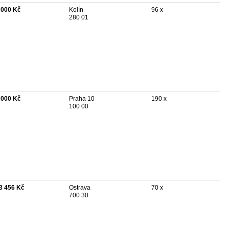
 000 Kč
Kolín
96 x
280 01
 000 Kč
Praha 10
190 x
100 00
3 456 Kč
Ostrava
70 x
700 30