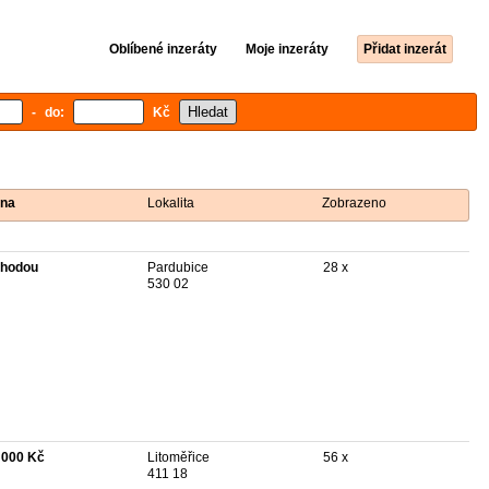
Oblíbené inzeráty
Moje inzeráty
Přidat inzerát
- do:
Kč
na
Lokalita
Zobrazeno
hodou
Pardubice
28 x
530 02
 000 Kč
Litoměřice
56 x
411 18