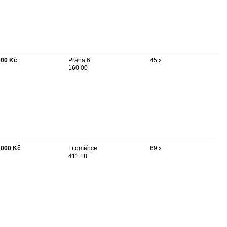
000 Kč
Praha 6
45 x
160 00
 000 Kč
Litoměřice
69 x
411 18