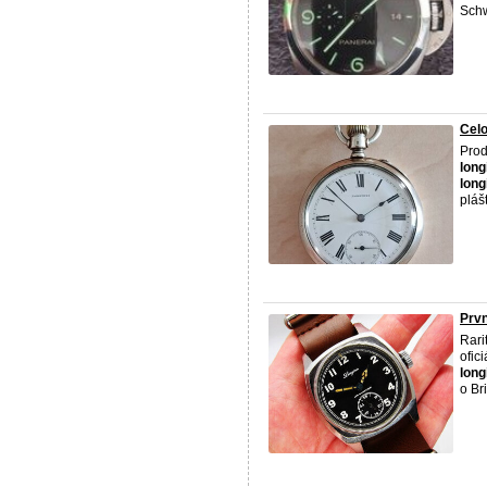
Schw
Cel
Prod
long
long
plášt
Prvn
Rari
ofic
long
o Bri