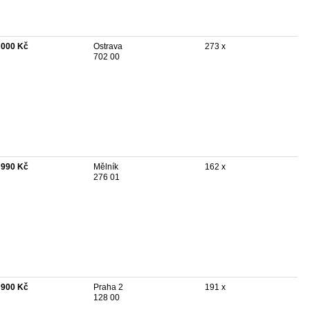
 000 Kč
Ostrava
273 x
702 00
 990 Kč
Mělník
162 x
276 01
 900 Kč
Praha 2
191 x
128 00