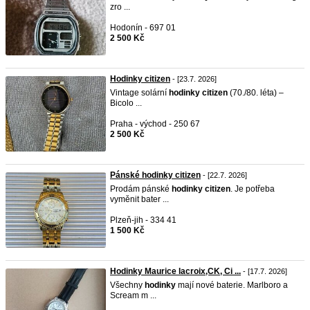
zro ...
Hodonín - 697 01
2 500 Kč
Hodinky citizen
- [23.7. 2026]
Vintage solární
hodinky
citizen
(70./80. léta) –
Bicolo ...
Praha - východ - 250 67
2 500 Kč
Pánské hodinky citizen
- [22.7. 2026]
Prodám pánské
hodinky
citizen
. Je potřeba
vyměnit bater ...
Plzeň-jih - 334 41
1 500 Kč
Hodinky Maurice lacroix,CK, Ci ...
- [17.7. 2026]
Všechny
hodinky
mají nové baterie. Marlboro a
Scream m ...