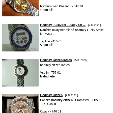
Rychnov nad Kněžnou - 518 01
1 500 Kč
Hodinky - CITIZEN - Lucky Str ...
- [7.8. 2026]
Nabízím nikdy nenošené
hodinky
Lucky Strike -
jen vysta ...
Teplice - 415 01
5 000 Kč
Hodinky Citizen ladies
- [5.8. 2026]
hodinky citizen ladies
Vsetín - 757 01
Nabídněte
Hodinky Citizen
- [4.8. 2026]
Pánské
hodinky
citizen
- Promaster - CB5005-
13X. Čas, d ...
Opava - 746 01