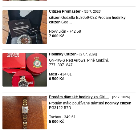
Citizen Promaster
- [28.7. 2026]
citizen
Godzilla BJ8059-03Z Prodám
hodinky
citizen
God ...
Nový Jičín - 742 58
7 000 Kč
Hodinky Citizen
- [27.7. 2026]
GN-4W-S Red Arrows. Plně funkční.
777_307_847.
Most - 434 01
6 500 Kč
Prodám dámské hodinky zn. Citi ...
- [27.7. 2026]
Prodám málo používané dámské
hodinky
citizen
EG3122-57D ...
Tachov - 349 61
5 000 Kč