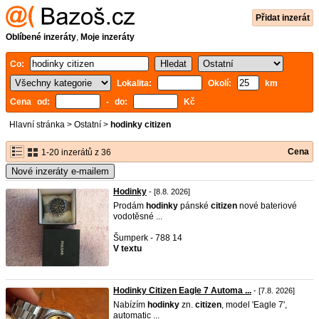
Přidat inzerát
Oblíbené inzeráty
,
Moje inzeráty
Co:
Lokalita:
Okolí:
km
Cena od:
- do:
Kč
Hlavní stránka
>
Ostatní
>
hodinky citizen
Cena
1-20 inzerátů z 36
Nové inzeráty e-mailem
Hodinky
- [8.8. 2026]
Prodám
hodinky
pánské
citizen
nové bateriové
vodotěsné ...
Šumperk - 788 14
V textu
Hodinky Citizen Eagle 7 Automa ...
- [7.8. 2026]
Nabízím
hodinky
zn.
citizen
, model 'Eagle 7',
automatic ...