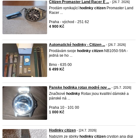
Citizen Promaster Land Racer E ...
- [26.7. 2026]
Prodám vynikající
hodinky
citizen
Promaster Land
Racer ...
Praha - východ - 251 62
4 900 Kč
Automatické hodinky - Citizen ...
- [26.7. 2026]
Prodávám svoje
hodinky
citizen
NB1050-59A -
jedná se ho ...
Brno - 635 00
6 499 Kč
Panske hodinka rotax modré nov ...
- [25.7. 2026]
Značkové
hodinky
Rotax jsou kvalitní dámské a
pánské ná ...
Praha 10 - 101 00
1 000 Kč
Hodinky citizen
- [24.7. 2026]
Nabizim ze sbirky
hodinky
citizen
cryston ana digi