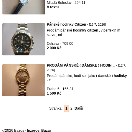
Mladá Boleslav - 294 11
V textu
Pánské hodinky Citizen
- [16.7. 2026]
Prodám pánské
hodinky
citizen
, v perfektním
stavu , mi ...
Ostrava - 709 00
2 000 Kč
PRODÁM PÁNSKÉ ( DÁMSKÉ ) HODIN ...
- [12.7.
2026]
Prodám pánské, hodí se i jako ( dámské )
hodinky
- ci ...
Praha 5 - 155 31
1 500 Kč
Stránka:
1
2
Další
©2026 Bazoš -
Inzerce, Bazar