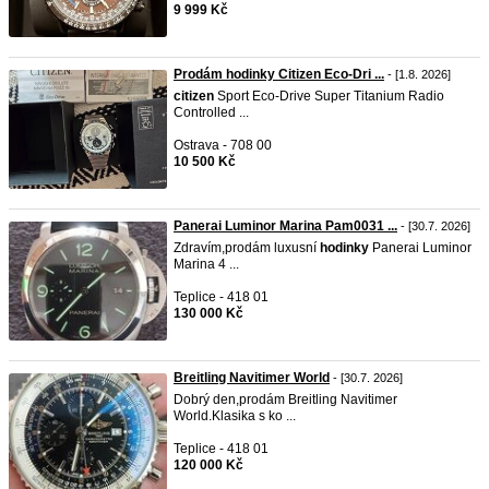
9 999 Kč
Prodám hodinky Citizen Eco-Dri ...
- [1.8. 2026]
citizen
Sport Eco-Drive Super Titanium Radio
Controlled ...
Ostrava - 708 00
10 500 Kč
Panerai Luminor Marina Pam0031 ...
- [30.7. 2026]
Zdravím,prodám luxusní
hodinky
Panerai Luminor
Marina 4 ...
Teplice - 418 01
130 000 Kč
Breitling Navitimer World
- [30.7. 2026]
Dobrý den,prodám Breitling Navitimer
World.Klasika s ko ...
Teplice - 418 01
120 000 Kč