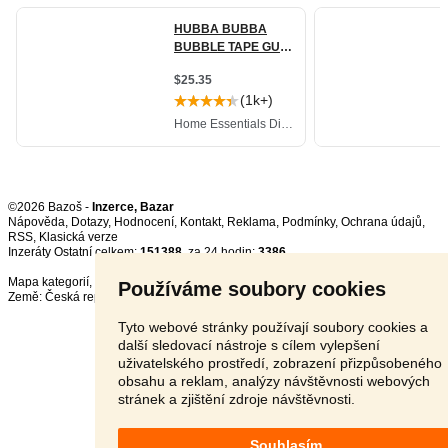
©2026 Bazoš -
Inzerce, Bazar
Nápověda
,
Dotazy
,
Hodnocení
,
Kontakt
,
Reklama
,
Podmínky
,
Ochrana údajů
,
RSS
,
Inzeráty Ostatní celkem:
151388
, za 24 hodin:
3386
Mapa kategorií
,
Nejvyhledávanější výrazy
Používáme soubory cookies
Země:
Česká republika
,
Slovensko
,
Polsko
,
Rakousko
Tyto webové stránky používají soubory cookies a
další sledovací nástroje s cílem vylepšení
uživatelského prostředí, zobrazení přizpůsobeného
obsahu a reklam, analýzy návštěvnosti webových
stránek a zjištění zdroje návštěvnosti.
Souhlasím