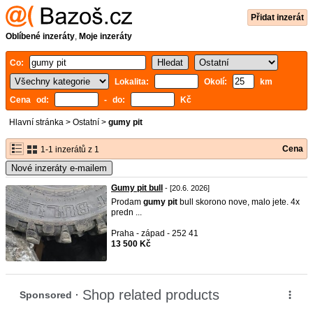
Přidat inzerát
Oblíbené inzeráty
,
Moje inzeráty
Co:
Lokalita:
Okolí:
km
Cena od:
- do:
Kč
Hlavní stránka
>
Ostatní
>
gumy pit
Cena
1-1 inzerátů z 1
Nové inzeráty e-mailem
Gumy pit bull
- [20.6. 2026]
Prodam
gumy
pit
bull skorono nove, malo jete. 4x
predn ...
Praha - západ - 252 41
13 500 Kč